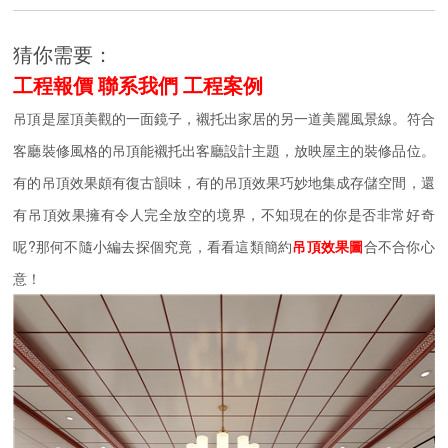
猜你需要：
工程報價
聯系我們
工程案例
吊頂是屋頂美觀的一面鏡子，襯托出家居的另一道美麗風景線。符合
客廳裝修風格的吊頂能襯托出客廳設計主題，放映屋主的裝修品位。
有的吊頂效果頗有復古韻味，有的吊頂效果巧妙地集成存儲空間，還
有吊頂效果擁有令人完全放空的境界，不知現在的你是否非常好奇
呢?那何不隨小編去探個究竟，看看這類簡約
吊頂效果圖
合不合你心
意！