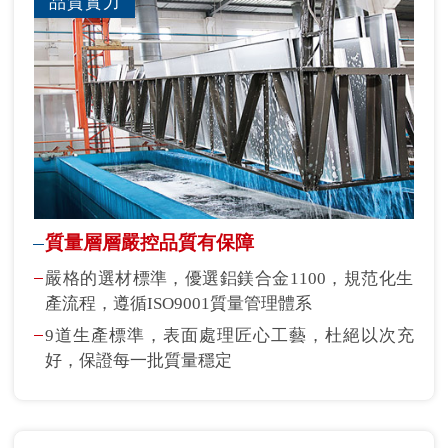
品質實力
質量層層嚴控品質有保障
嚴格的選材標準，優選鋁鎂合金1100，規范化生
產流程，遵循ISO9001質量管理體系
9道生產標準，表面處理匠心工藝，杜絕以次充
好，保證每一批質量穩定