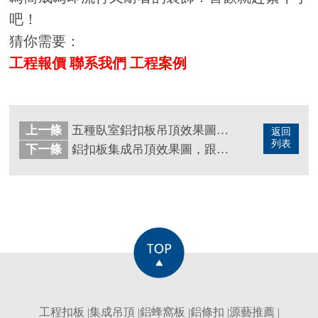
吧！
猜你需要：
工程報價
聯系我們
工程案例
上一條
五種臥室鋁扣板吊頂效果圖，看完再裝也不完！
返回
列表
下一條
鋁扣板集成吊頂效果圖，跟著這樣裝肯定不會錯！
工程扣板
|
集成吊頂
|
鋁蜂窩板
|
鋁條扣
|
源藝推薦
|