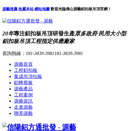
源藝推薦
收藏本站
網站地圖
歡迎光臨佛山源藝鋁扣板吊頂官網！
20年
專注鋁扣板吊頂研發生產
眾多政府·民用大小型
鋁扣板吊頂工程指定供應廠家
咨詢熱線：
181-3839-3981
181-3839-3981
源藝首頁
工程鋁扣板
集成吊頂扣板
鋁蜂窩板
源藝產品
工程案例
源藝資訊
走進源藝
聯系源藝