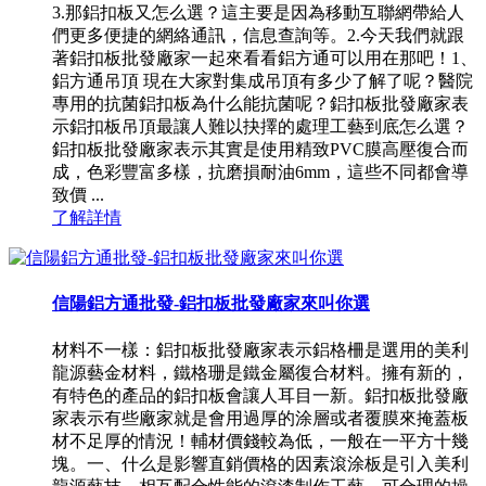
3.那鋁扣板又怎么選？這主要是因為移動互聯網帶給人
們更多便捷的網絡通訊，信息查詢等。2.今天我們就跟
著鋁扣板批發廠家一起來看看鋁方通可以用在那吧！1、
鋁方通吊頂 現在大家對集成吊頂有多少了解了呢？醫院
專用的抗菌鋁扣板為什么能抗菌呢？鋁扣板批發廠家表
示鋁扣板吊頂最讓人難以抉擇的處理工藝到底怎么選？
鋁扣板批發廠家表示其實是使用精致PVC膜高壓復合而
成，色彩豐富多樣，抗磨損耐油6mm，這些不同都會導
致價 ...
了解詳情
信陽鋁方通批發-鋁扣板批發廠家來叫你選
材料不一樣：鋁扣板批發廠家表示鋁格柵是選用的美利
龍源藝金材料，鐵格珊是鐵金屬復合材料。擁有新的，
有特色的產品的鋁扣板會讓人耳目一新。鋁扣板批發廠
家表示有些廠家就是會用過厚的涂層或者覆膜來掩蓋板
材不足厚的情況！輔材價錢較為低，一般在一平方十幾
塊。一、什么是影響直銷價格的因素滾涂板是引入美利