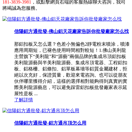
181-3839-3981
，或點擊網頁右端的客服熱線聊天咨詢，我司
將竭誠為您服務。
信陽鋁方通批發-佛山鋁天花廠家告訴你批發廠家怎么找
那鋁扣板又怎么選？色差小無偏色2靜電粉末噴涂，噴漆
應用周期短，已褪色使用時間相對較短！1.佛山美利龍
主營旗下“美利龍”和“源藝”兩個品牌的集成吊頂鋁扣板
美利龍源藝與半美利龍源藝、集成吊頂電器、工程鋁扣
板、鋁格柵、鋁條扣、鋁單板幕墻等鋁質金屬建材，拒
絕以次充好，保證質量，歡迎來電咨詢。也可以從朋友
伙伴哪里獲得介紹，這樣的選擇相對能夠得到真實的實
際美利龍源藝息，可以避免踩雷鋁扣板批發廠家表示延
展性是板 ...
了解詳情
信陽鋁方通批發-鋁方通吊頂怎么用