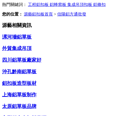
熱門關鍵詞：
工程鋁扣板
鋁蜂窩板
集成吊頂扣板
鋁條扣
您的位置：
源藝鋁扣板首頁
>
信陽鋁方通批發
源藝相關資訊
漯河墻鋁單板
外貿集成吊頂
四川鋁單板廠家好
沖孔黔南鋁單板
鋁扣板造型板材
上海鋁單板制作
太原鋁單板品牌