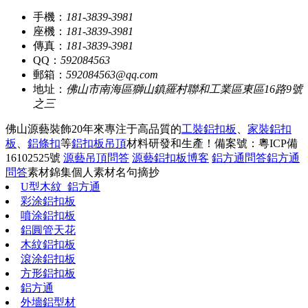
手機：
181-3839-3981
座機：
181-3839-3981
傳真：
181-3839-3981
QQ：
592084563
郵箱：
592084563@qq.com
地址：
佛山市南海區獅山鎮羅村聯和工業區東區16路9號
之三
佛山源藝裝飾20年來專注于高品質的
工裝鋁扣板
、
家裝鋁扣
板
、
鋁條扣
等
鋁扣板吊頂
材料研發和生產！
備案號：粵ICP備
16102525號
源藝吊頂問答
源藝鋁扣板博客
鋁方通問答
鋁方通
問答
素材錦集
個人素材
名句摘抄
U型木紋_鋁方通
彩涂鋁扣板
噴涂鋁扣板
鋁圓管天花
木紋鋁扣板
滾涂鋁扣板
方形鋁扣板
鋁方通
外墻鋁型材