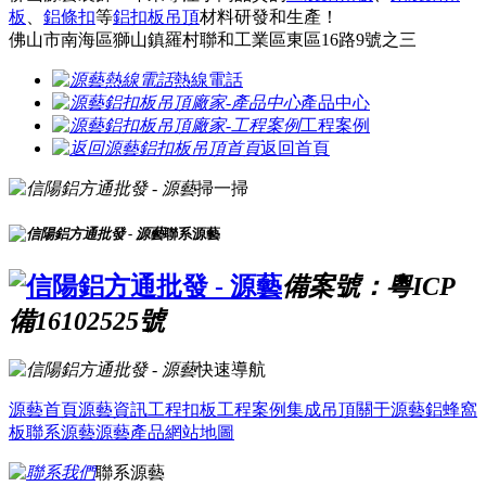
板
、
鋁條扣
等
鋁扣板吊頂
材料研發和生產！
佛山市南海區獅山鎮羅村聯和工業區東區16路9號之三
熱線電話
產品中心
工程案例
返回首頁
掃一掃
聯系源藝
備案號：粵ICP
備16102525號
快速導航
源藝首頁
源藝資訊
工程扣板
工程案例
集成吊頂
關于源藝
鋁蜂窩
板
聯系源藝
源藝產品
網站地圖
聯系源藝