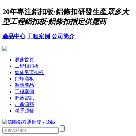
20年
專注鋁扣板·鋁條扣研發生產
眾多大
型工程鋁扣板·鋁條扣指定供應商
產品中心
工程案例
公司簡介
源藝首頁
工程鋁扣板
集成吊頂扣板
鋁蜂窩板
源藝產品
工程案例
源藝資訊
走進源藝
聯系源藝