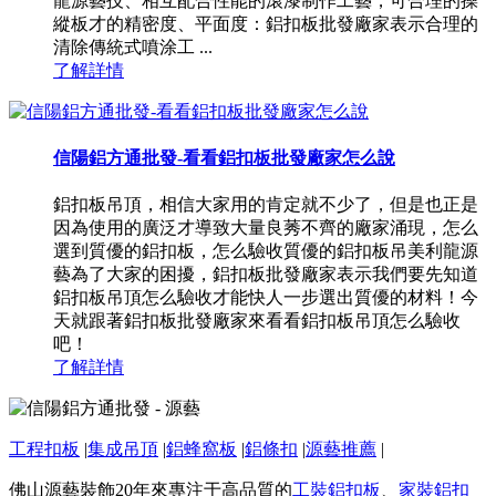
龍源藝技、相互配合性能的滾漆制作工藝，可合理的操
縱板才的精密度、平面度：鋁扣板批發廠家表示合理的
清除傳統式噴涂工 ...
了解詳情
信陽鋁方通批發-看看鋁扣板批發廠家怎么說
鋁扣板吊頂，相信大家用的肯定就不少了，但是也正是
因為使用的廣泛才導致大量良莠不齊的廠家涌現，怎么
選到質優的鋁扣板，怎么驗收質優的鋁扣板吊美利龍源
藝為了大家的困擾，鋁扣板批發廠家表示我們要先知道
鋁扣板吊頂怎么驗收才能快人一步選出質優的材料！今
天就跟著鋁扣板批發廠家來看看鋁扣板吊頂怎么驗收
吧！
了解詳情
工程扣板
|
集成吊頂
|
鋁蜂窩板
|
鋁條扣
|
源藝推薦
|
佛山源藝裝飾20年來專注于高品質的
工裝鋁扣板
、
家裝鋁扣