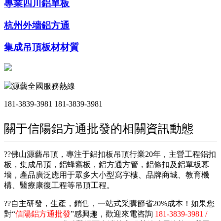
專業四川鋁單板
杭州外墻鋁方通
集成吊頂板材材質
源藝全國服務熱線
181-3839-3981
181-3839-3981
關于信陽鋁方通批發的相關資訊動態
??佛山源藝吊頂，專注于鋁扣板吊頂行業20年，主營工程鋁扣
板，集成吊頂，鋁蜂窩板，鋁方通方管，鋁條扣及鋁單板幕
墻，產品廣泛應用于眾多大小型寫字樓、品牌商城、教育機
構、醫療康復工程等吊頂工程。
??自主研發，生產，銷售，一站式采購節省20%成本！如果您
對“
信陽鋁方通批發
”感興趣，歡迎來電咨詢
181-3839-3981 /