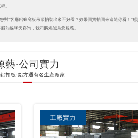
工程。
果您對“客廳鋁蜂窩板吊頂怕裝出來不好看？效果圖實拍圖來這隨你看！”
客服熱線聊天咨詢，我司將竭誠為您服務。
源藝·公司實力
鋁扣板·鋁方通有名生產廠家
工廠實力