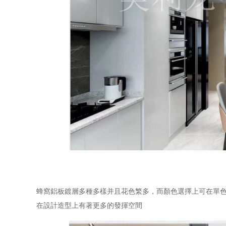
蜂窩鋁板鍍層多種多樣并且花色繁多，而顏色選擇上可在單
在設計造型上有著更多的發揮空間