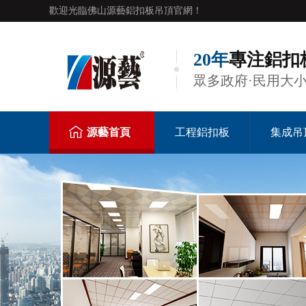
歡迎光臨佛山源藝鋁扣板吊頂官網！
20年
專注鋁扣
眾多政府·民用大
源藝首頁
工程鋁扣板
集成吊