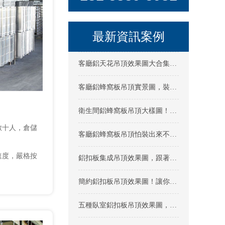
最新資訊案例
客廳鋁天花吊頂效果圖大合集，多種風格不同材料供你挑選！
客廳鋁蜂窩板吊頂實景圖，裝的好不好看一目了然！
衛生間鋁蜂窩板吊頂大樣圖！快來看看新式材料效果怎么樣
數十人，倉儲
客廳鋁蜂窩板吊頂怕裝出來不好看？效果圖實拍圖來這隨你看！
速度，嚴格按
鋁扣板集成吊頂效果圖，跟著這樣裝肯定不會錯！
簡約鋁扣板吊頂效果圖！讓你一次看個夠
五種臥室鋁扣板吊頂效果圖，看完再裝也不完！