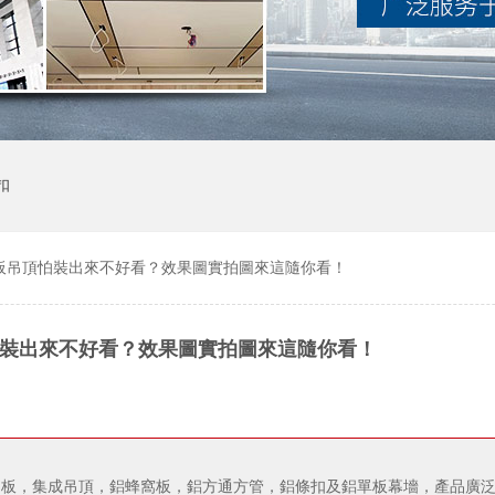
扣
板吊頂怕裝出來不好看？效果圖實拍圖來這隨你看！
裝出來不好看？效果圖實拍圖來這隨你看！
鋁扣板，集成吊頂，鋁蜂窩板，鋁方通方管，鋁條扣及鋁單板幕墻，產品廣