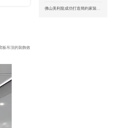
佛山美利龍成功打造簡約家裝新風尚
窩板吊頂的裝飾效