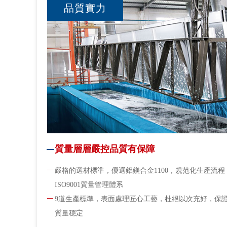
品質實力
質量層層嚴控品質有保障
嚴格的選材標準，優選鋁鎂合金1100，規范化生產流程
ISO9001質量管理體系
9道生產標準，表面處理匠心工藝，杜絕以次充好，保
質量穩定