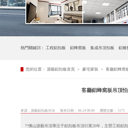
熱門關鍵詞：
工程鋁扣板
鋁蜂窩板
集成吊頂扣板
鋁條
您的位置：
源藝鋁扣板首頁
>
豪宅家裝
>
客廳鋁蜂窩
客廳鋁蜂窩板吊頂怕
來源：
源藝鋁扣板吊頂
發布日期： 06-24 08:00
瀏覽次數： 5175
??佛山源藝吊頂專注于鋁扣板吊頂行業20年，主營工程