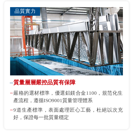
品質實力
質量層層嚴控品質有保障
嚴格的選材標準，優選鋁鎂合金1100，規范化生
產流程，遵循ISO9001質量管理體系
9道生產標準，表面處理匠心工藝，杜絕以次充
好，保證每一批質量穩定