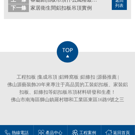
返回
列表
下一條
家居衛生間鋁扣板吊頂實例
工程扣板
|
集成吊頂
|
鋁蜂窩板
|
鋁條扣
|
源藝推薦
|
佛山源藝裝飾20年來專注于高品質的
工裝鋁扣板
、
家裝鋁
扣板
、
鋁條扣
等
鋁扣板吊頂
材料研發和生產！
佛山市南海區獅山鎮羅村聯和工業區東區16路9號之三
熱線電話
產品中心
工程案例
返回首頁