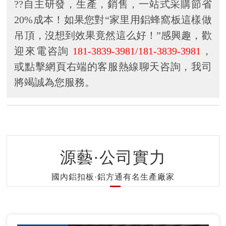
??自主研發，生產，銷售，一站式采購節省
20%成本！如果您對“家里用鋁蜂窩板這樣做
吊頂，沒想到效果竟然這么好！”感興趣，歡
迎來電咨詢
181-3839-3981/181-3839-3981
，
或點擊網頁右端的客服熱線聊天咨詢，我司
將竭誠為您服務。
源藝·公司實力
國內鋁扣板·鋁方通有名生產廠家