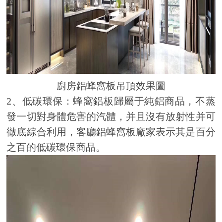
廚房鋁蜂窩板吊頂效果圖
2、低碳環保：蜂窩鋁板歸屬于純鋁商品，不蒸
發一切對身體危害的汽體，并且沒有放射性并可
徹底綜合利用，客廳鋁蜂窩板廠家表示其是百分
之百的低碳環保商品。