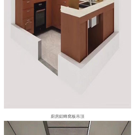
廚房鋁蜂窩板吊頂