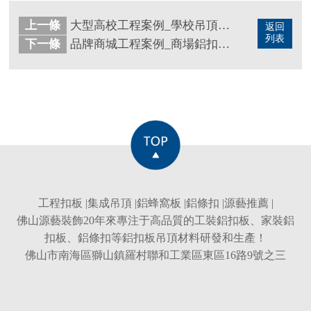
上一條
大型高校工程案例_學校吊頂_教室鋁扣板吊頂，你想要的吊頂現場效果圖來了
返回
列表
下一條
品牌商城工程案例_商場鋁扣板吊頂_商場鋁方通吊頂
工程扣板
|
集成吊頂
|
鋁蜂窩板
|
鋁條扣
|
源藝推薦
|
佛山源藝裝飾20年來專注于高品質的
工裝鋁扣板
、
家裝鋁
扣板
、
鋁條扣
等
鋁扣板吊頂
材料研發和生產！
佛山市南海區獅山鎮羅村聯和工業區東區16路9號之三