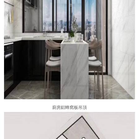
廚房鋁蜂窩板吊頂