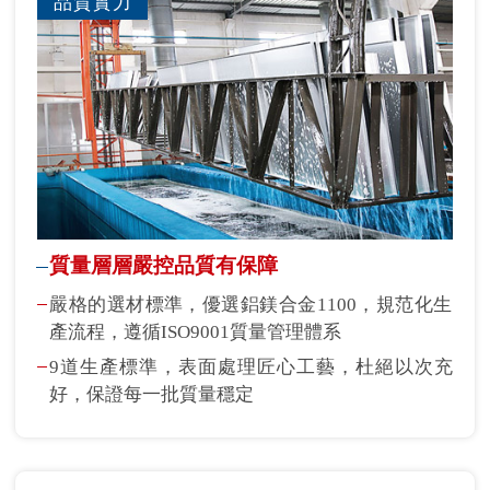
品質實力
質量層層嚴控品質有保障
嚴格的選材標準，優選鋁鎂合金1100，規范化生
產流程，遵循ISO9001質量管理體系
9道生產標準，表面處理匠心工藝，杜絕以次充
好，保證每一批質量穩定