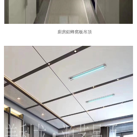
廚房鋁蜂窩板吊頂