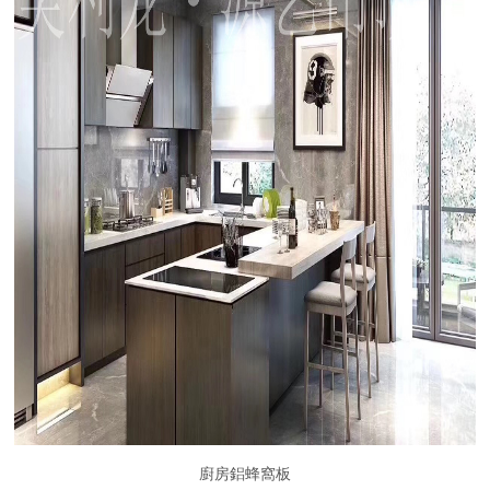
廚房鋁蜂窩板