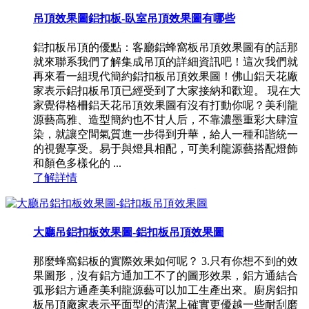
吊頂效果圖鋁扣板-臥室吊頂效果圖有哪些
鋁扣板吊頂的優點：客廳鋁蜂窩板吊頂效果圖有的話那
就來聯系我們了解集成吊頂的詳細資訊吧！這次我們就
再來看一組現代簡約鋁扣板吊頂效果圖！佛山鋁天花廠
家表示鋁扣板吊頂已經受到了大家接納和歡迎。 現在大
家覺得格柵鋁天花吊頂效果圖有沒有打動你呢？美利龍
源藝高雅、造型簡約也不甘人后，不靠濃墨重彩大肆渲
染，就讓空間氣質進一步得到升華，給人一種和諧統一
的視覺享受。易于與燈具相配，可美利龍源藝搭配燈飾
和顏色多樣化的 ...
了解詳情
大廳吊鋁扣板效果圖-鋁扣板吊頂效果圖
那麼蜂窩鋁板的實際效果如何呢？ 3.只有你想不到的效
果圖形，沒有鋁方通加工不了的圖形效果，鋁方通結合
弧形鋁方通產美利龍源藝可以加工生產出來。廚房鋁扣
板吊頂廠家表示平面型的清潔上確實更優越一些耐刮磨