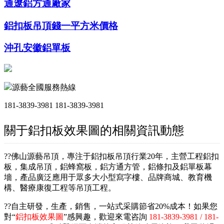
通遼鋁方通廠家
鋁扣板吊頂錢一平方米價格
沖孔安徽鋁單板
源藝全國服務熱線
181-3839-3981
181-3839-3981
關于鋁扣板效果圖的相關資訊動態
??佛山源藝吊頂，專注于鋁扣板吊頂行業20年，主營工程鋁扣
板，集成吊頂，鋁蜂窩板，鋁方通方管，鋁條扣及鋁單板幕
墻，產品廣泛應用于眾多大小型寫字樓、品牌商城、教育機
構、醫療康復工程等吊頂工程。
??自主研發，生產，銷售，一站式采購節省20%成本！如果您
對“
鋁扣板效果圖
”感興趣，歡迎來電咨詢
181-3839-3981 / 181-