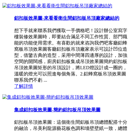
鋁扣板效果圖-來看看衛生間鋁扣板吊頂廠家總結的
想下手就來聯系我們獲取一手價格吧！設計辦公室寫字
樓裝修效果圖時，即要結合滿足不同工作性質、部門職
能的功能使用需求。有喜歡的就來咨詢我們吧客廳鋁蜂
窩板吊頂效果圖客廳鋁扣板吊頂廠家表示可設計凹位造
型，借鑒古典的造型，采用中間薄四邊厚的設計，加強
空間的開闊感，廚房鋁扣板集成吊頂效果圖簡約鋁扣板
吊頂效果圖矩形的吊頂設計，將LED燈設計成一圈的，
溫暖的燈光可以照進每個角落。2.鋁蜂窩板吊頂效果圖
聯系我們不虧 ...
了解詳情
集成鋁扣板效果圖-簡約鋁扣板吊頂效果圖
鋁扣板吊頂效果圖：這個衛生間鋁板吊頂總體配搭十分
的融洽，吊美利龍源藝花板色調和墻壁壁紙一致，總體