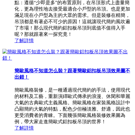
點：遵循“少即是多”的布置原則，在吊頂形式上盡量簡
化，更為理性地去接受最適合小戶型的吊頂。也是更加
滿足現在小戶型為主的大眾的需求。但是裝修在精簡，
吊頂都是有著必不可少的原因！這就讓現代簡約風吹遍
了市場！那么現代簡約鋁扣板吊頂到底值不值得入手
呢？那就跟著來一探究竟！
了解詳情
簡歐風格不知道怎么裝？跟著簡歐鋁扣板吊頂效果圖不
出錯！
簡歐風格裝修，是一種通過現代簡約的手法，使用現代
的材料及工藝，重新演繹歐式傳承的浪漫、休閑和華麗
大氣的古典歐式主義風格。簡歐風格在家裝風格設計中
凸顯簡約大氣的特點，配色少但極淡雅、舒適，因此也
更受消費者的青睞。下面幾張簡歐風格裝修效果圖為
例，帶大家走進簡歐式鋁扣板吊頂的世界！
了解詳情