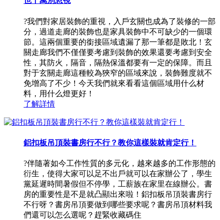
也千萬別忽視
?我們對家居裝飾的重視，入戶玄關也成為了裝修的一部
分，過道走廊的裝飾也是家具裝飾中不可缺少的一個環
節。這兩個重要的銜接區域遺漏了那一筆都是敗北！玄
關走廊我們不僅僅要考慮到裝飾的效果還要考慮到安全
性，其防火，隔音，隔熱保溫都要有一定的保障。而且
對于玄關走廊這種較為狹窄的區域來說，裝飾難度就不
免增高了不少！今天我們就來看看這個區域用什么材
料，用什么燈更好！
了解詳情
鋁扣板吊頂裝書房行不行？教你這樣裝就肯定行！
?伴隨著如今工作性質的多元化，越來越多的工作形態的
衍生，使得大家可以足不出戶就可以在家辦公了，學生
黨延遲時間暑假但不停學，工薪族在家里在線辦公。書
房的重要性是不是就凸顯出來啦！鋁扣板吊頂裝書房行
不行呀？書房吊頂要做到哪些要求呢？書房吊頂材料我
們還可以怎么選呢？趕緊收藏碼住