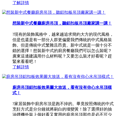
了解詳情
想裝新中式餐廳廚房吊頂，聽鋁扣板吊頂廠家講一講！
?現有的裝飾風格中，越來越追求簡約大方的現代風格，
但是也還是有一部分人群更偏愛我們傳統的中式風格裝
飾。但是傳統中式繁雜且昂貴。新中式就是一個十分不
錯的選擇！想裝新中式的廚房餐廳我們可以怎么裝呢？
廣東這邊建議用什么材料呢？又要怎么裝才好看呢？趕
緊來看看吧！
了解詳情
廚房吊頂鋁扣板效果圖大放送，看有沒有你心水吊頂樣
式！
?家居裝飾中廚房吊頂是跑不掉的。畢竟按照傳統的中式
烹飪方式是分分鐘就將刷白的墻變黃！除了選擇好的抽
油煙機外裝上個好看又實用的廚房吊頂那也是必不可少