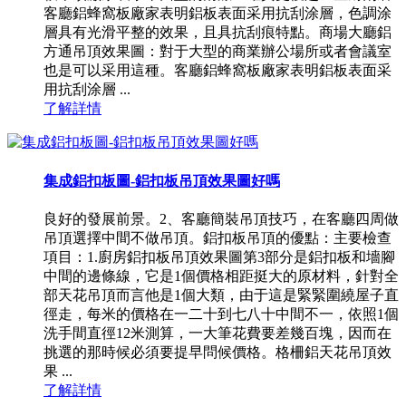
客廳鋁蜂窩板廠家表明鋁板表面采用抗刮涂層，色調涂
層具有光滑平整的效果，且具抗刮痕特點。商場大廳鋁
方通吊頂效果圖：對于大型的商業辦公場所或者會議室
也是可以采用這種。客廳鋁蜂窩板廠家表明鋁板表面采
用抗刮涂層 ...
了解詳情
集成鋁扣板圖-鋁扣板吊頂效果圖好嗎
良好的發展前景。2、客廳簡裝吊頂技巧，在客廳四周做
吊頂選擇中間不做吊頂。鋁扣板吊頂的優點：主要檢查
項目：1.廚房鋁扣板吊頂效果圖第3部分是鋁扣板和墻腳
中間的邊條線，它是1個價格相距挺大的原材料，針對全
部天花吊頂而言他是1個大類，由于這是緊緊圍繞屋子直
徑走，每米的價格在一二十到七八十中間不一，依照1個
洗手間直徑12米測算，一大筆花費要差幾百塊，因而在
挑選的那時候必須要提早問候價格。格柵鋁天花吊頂效
果 ...
了解詳情