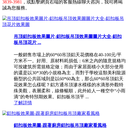
3839-3981
，或點擊網頁右端的客服熱線聊天咨詢，我司將竭
誠為您服務。
吊頂鋁扣板效果圖片-鋁扣板吊頂效果圖圖片大全-鋁扣
板吊頂花片 ...
一般銷售市場上的60*60吊頂鋁天花價格在40-100元/平
方米不一。好用、原材料耗損低：6米之內的隨意規格均
可按建筑所需規格定做；而由于家居面積小大部分使用
的還是以30*30的小規格為主，而對于學校這類美利龍源
藝型的公共區域則是以60*60為主，那么60*60吊頂鋁天
花效果怎么樣呢？鋁方通吊頂滲水模樣的水滴形外觀特
殊美觀，表層柔和，線條暢順，此外給人一種空中“小雨
滴”的奇特預期效果。鋁扣板吊頂平 ...
了解詳情
鋁扣板效果圖-跟著廚房鋁扣板吊頂廠家看風格