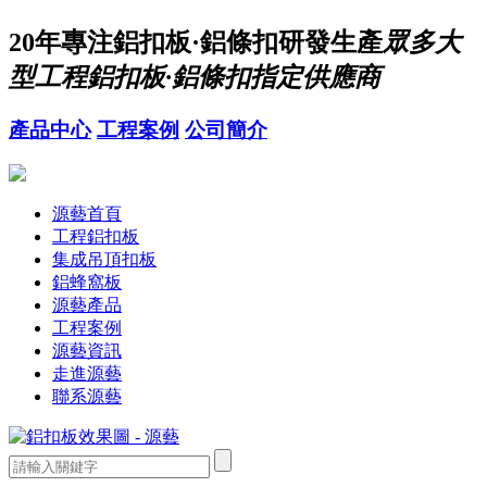
20年
專注鋁扣板·鋁條扣研發生產
眾多大
型工程鋁扣板·鋁條扣指定供應商
產品中心
工程案例
公司簡介
源藝首頁
工程鋁扣板
集成吊頂扣板
鋁蜂窩板
源藝產品
工程案例
源藝資訊
走進源藝
聯系源藝