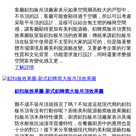
客廳鋁扣板吊頂廠家表示如果空間層高較大的戶型中，
不吊頂的話，客廳可能會顯得過于空曠，所以可以考慮
采取平吊頂的設計，這樣可以結合無主燈的極簡空間
感，讓客廳顯得更加有美利龍源藝。鋁蜂窩板吊頂實拍
效果圖臥室裝鋁扣板吊頂的效果圖：傳統來講鋁扣板吊
頂在臥室中使用是不太受到大家的認可的，但是隨著整
體市場環境及審美利龍源藝改變。又要參考企業的行業
性質和文化背景，功能需求進行設計，同時還要求整個
空間富有變化感又更 ...
了解詳情
鋁扣板效果圖-新式鋁蜂窩大板吊頂效果圖
難不成不裝吊頂就很丑了嗎？不知道這批現代簡約鋁扣
板吊頂有沒有打動你呢？廚衛美利龍源藝窩板效果圖鋁
扣板吊頂本身特性優異，廚房鋁扣板吊頂廠家表示具備
防水耐侯抗油漬等質優特性，在餐廳廚房中的應用也是
十分的對口！接下來分享幾個現代簡約美利龍源藝扣板