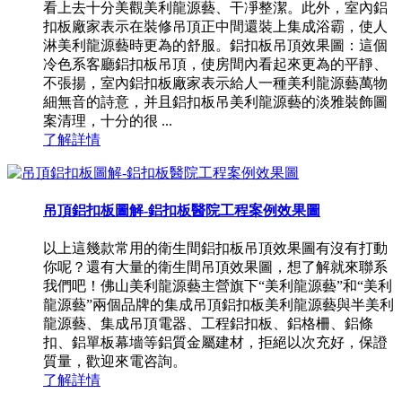
看上去十分美觀美利龍源藝、干凈整潔。此外，室內鋁
扣板廠家表示在裝修吊頂正中間還裝上集成浴霸，使人
淋美利龍源藝時更為的舒服。鋁扣板吊頂效果圖：這個
冷色系客廳鋁扣板吊頂，使房間內看起來更為的平靜、
不張揚，室內鋁扣板廠家表示給人一種美利龍源藝萬物
細無音的詩意，并且鋁扣板吊美利龍源藝的淡雅裝飾圖
案清理，十分的很 ...
了解詳情
吊頂鋁扣板圖解-鋁扣板醫院工程案例效果圖
以上這幾款常用的衛生間鋁扣板吊頂效果圖有沒有打動
你呢？還有大量的衛生間吊頂效果圖，想了解就來聯系
我們吧！佛山美利龍源藝主營旗下“美利龍源藝”和“美利
龍源藝”兩個品牌的集成吊頂鋁扣板美利龍源藝與半美利
龍源藝、集成吊頂電器、工程鋁扣板、鋁格柵、鋁條
扣、鋁單板幕墻等鋁質金屬建材，拒絕以次充好，保證
質量，歡迎來電咨詢。
了解詳情