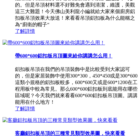
的。但是吊頂材料選不好難免會遇到清潔，維護，美觀
這三大難題！今天佛山美利龍小編就給大家來個廚房鋁
扣板吊頂效果大放送！來看看吊頂鋁扣板為什么能稱之
為“廚衛的帽子“
了解詳情
帶600*600鋁扣板吊頂圖來給你講講怎么用！
鋁扣板吊頂在我們的吊頂裝飾中是比較受到大家認可
的，但是家居裝飾中使用300*300，450*450或是300*600
這類小規格的鋁扣板較多，600*600又或是600*1200在工
程用板中較為常見。那么600*600鋁扣板到底能用在哪些
區域呢？今天我們就來看看600*600鋁扣板吊頂圖。講講
能用在什么地方！
了解詳情
客廳鋁扣板吊頂的三種常見類型效果圖，快來看看