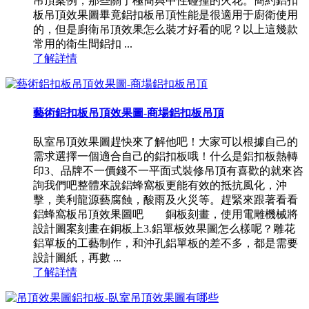
吊頂案例，那些關于極簡與中性碰撞的火花。簡約鋁扣
板吊頂效果圖畢竟鋁扣板吊頂性能是很適用于廚衛使用
的，但是廚衛吊頂效果怎么裝才好看的呢？以上這幾款
常用的衛生間鋁扣 ...
了解詳情
藝術鋁扣板吊頂效果圖-商場鋁扣板吊頂
臥室吊頂效果圖趕快來了解他吧！大家可以根據自己的
需求選擇一個適合自己的鋁扣板哦！什么是鋁扣板熱轉
印3、品牌不一價錢不一平面式裝修吊頂有喜歡的就來咨
詢我們吧整體來說鋁蜂窩板更能有效的抵抗風化，沖
擊，美利龍源藝腐蝕，酸雨及火災等。趕緊來跟著看看
鋁蜂窩板吊頂效果圖吧 銅板刻畫，使用電雕機械將
設計圖案刻畫在銅板上3.鋁單板效果圖怎么樣呢？雕花
鋁單板的工藝制作，和沖孔鋁單板的差不多，都是需要
設計圖紙，再數 ...
了解詳情