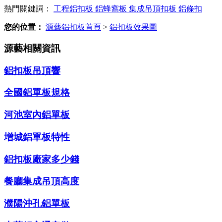
熱門關鍵詞：
工程鋁扣板
鋁蜂窩板
集成吊頂扣板
鋁條扣
您的位置：
源藝鋁扣板首頁
>
鋁扣板效果圖
源藝相關資訊
鋁扣板吊頂響
全國鋁單板規格
河池室內鋁單板
增城鋁單板特性
鋁扣板廠家多少錢
餐廳集成吊頂高度
濮陽沖孔鋁單板