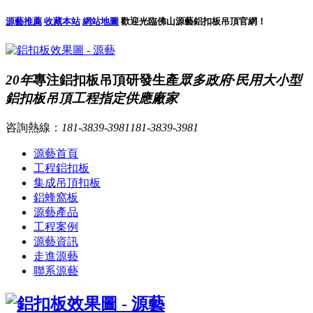
源藝推薦
收藏本站
網站地圖
歡迎光臨佛山源藝鋁扣板吊頂官網！
20年
專注鋁扣板吊頂研發生產
眾多政府·民用大小型
鋁扣板吊頂工程指定供應廠家
咨詢熱線：
181-3839-3981
181-3839-3981
源藝首頁
工程鋁扣板
集成吊頂扣板
鋁蜂窩板
源藝產品
工程案例
源藝資訊
走進源藝
聯系源藝