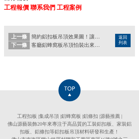
工程報價
聯系我們
工程案例
上一條
簡約鋁扣板吊頂效果圖！讓你一次看個夠
返回
列表
下一條
客廳鋁蜂窩板吊頂怕裝出來不好看？效果圖實拍圖來這隨你看！
工程扣板
|
集成吊頂
|
鋁蜂窩板
|
鋁條扣
|
源藝推薦
|
佛山源藝裝飾20年來專注于高品質的
工裝鋁扣板
、
家裝鋁
扣板
、
鋁條扣
等
鋁扣板吊頂
材料研發和生產！