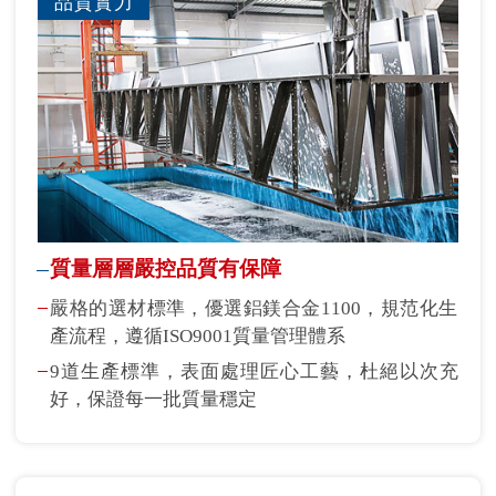
品質實力
質量層層嚴控品質有保障
嚴格的選材標準，優選鋁鎂合金1100，規范化生
產流程，遵循ISO9001質量管理體系
9道生產標準，表面處理匠心工藝，杜絕以次充
好，保證每一批質量穩定