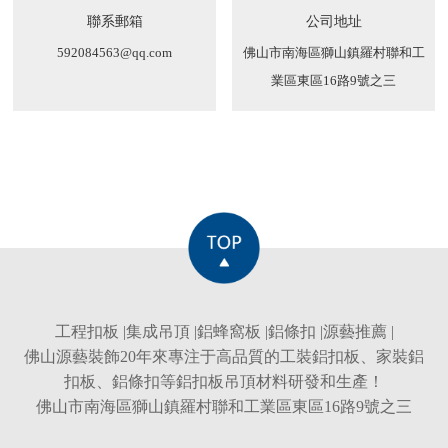
聯系郵箱
公司地址
592084563@qq.com
佛山市南海區獅山鎮羅村聯和工
業區東區16路9號之三
工程扣板
|
集成吊頂
|
鋁蜂窩板
|
鋁條扣
|
源藝推薦
|
佛山源藝裝飾20年來專注于高品質的
工裝鋁扣板
、
家裝鋁
扣板
、
鋁條扣
等
鋁扣板吊頂
材料研發和生產！
佛山市南海區獅山鎮羅村聯和工業區東區16路9號之三