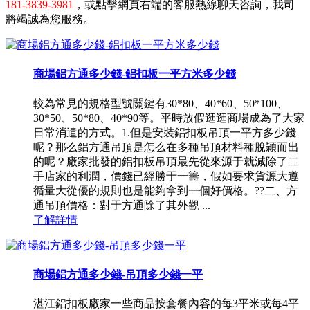
181-3839-3981
，或點擊網頁右端的客服熱線聊天咨詢，我司
將竭誠為您服務。
商場鋁方通多少錢-鋁扣板一平方米多少錢
較為常見的規格型號關鍵有30*80、40*60、50*100、
30*50、50*80、40*90等。平時放假逛逛商場成為了大家
日常消遣的方式。1.但是安裝鋁扣板吊頂一平方多少錢
呢？那么鋁方通吊頂是怎么在多種吊頂材料種脫穎而出
的呢？廠家批發的鋁扣板吊頂最先從來源于就減除了二
手店家的利潤，價錢已經勝于一籌，假如要求貨源大遵
循量大從優的規則也是能夠拿到一個好價格。??二、方
通吊頂價格：對于方通除了其外觀 ...
了解詳情
商場鋁方通多少錢-吊頂多少錢一平
湛江鋁扣板廠家一些商品按套餐內容的每3平米或每4平