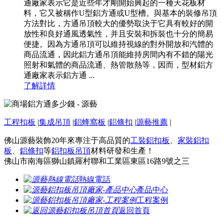
通廠家表示它是近些年才剛開始興起的一種天花板材
料，它又被稱作U型鋁方通或U型槽。與基本的裝修吊頂
方法對比，方通吊頂較大的優勢取決于它具有較好的開
放性和良好通風透氣性，并且安裝和拆裝也十分的簡易
便捷。因為方通吊頂可以維持視線的對外開放和汽體的
商品流通，因此鋁方通吊頂能維持房間內有不錯的陽光
照射和氣體的商品流通、熱管散熱等，因而，型材鋁方
通廠家表示鋁方通 ...
了解詳情
工程扣板
|
集成吊頂
|
鋁蜂窩板
|
鋁條扣
|
源藝推薦
|
佛山源藝裝飾20年來專注于高品質的
工裝鋁扣板
、
家裝鋁扣
板
、
鋁條扣
等
鋁扣板吊頂
材料研發和生產！
佛山市南海區獅山鎮羅村聯和工業區東區16路9號之三
熱線電話
產品中心
工程案例
返回首頁