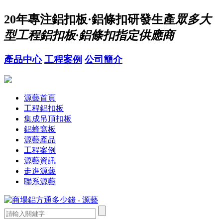
20年
專注鋁扣板·鋁條扣研發生產
眾多大
型工程鋁扣板·鋁條扣指定供應商
產品中心
工程案例
公司簡介
源藝首頁
工程鋁扣板
集成吊頂扣板
鋁蜂窩板
源藝產品
工程案例
源藝資訊
走進源藝
聯系源藝