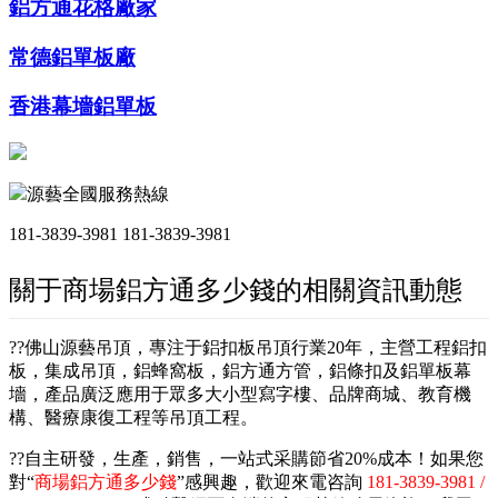
鋁方通花格廠家
常德鋁單板廠
香港幕墻鋁單板
源藝全國服務熱線
181-3839-3981
181-3839-3981
關于商場鋁方通多少錢的相關資訊動態
??佛山源藝吊頂，專注于鋁扣板吊頂行業20年，主營工程鋁扣
板，集成吊頂，鋁蜂窩板，鋁方通方管，鋁條扣及鋁單板幕
墻，產品廣泛應用于眾多大小型寫字樓、品牌商城、教育機
構、醫療康復工程等吊頂工程。
??自主研發，生產，銷售，一站式采購節省20%成本！如果您
對“
商場鋁方通多少錢
”感興趣，歡迎來電咨詢
181-3839-3981 /