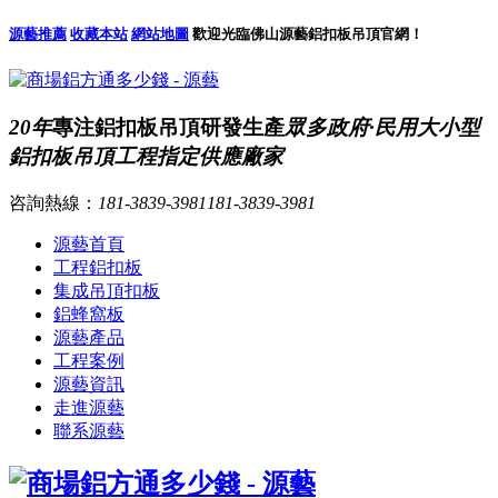
源藝推薦
收藏本站
網站地圖
歡迎光臨佛山源藝鋁扣板吊頂官網！
20年
專注鋁扣板吊頂研發生產
眾多政府·民用大小型
鋁扣板吊頂工程指定供應廠家
咨詢熱線：
181-3839-3981
181-3839-3981
源藝首頁
工程鋁扣板
集成吊頂扣板
鋁蜂窩板
源藝產品
工程案例
源藝資訊
走進源藝
聯系源藝