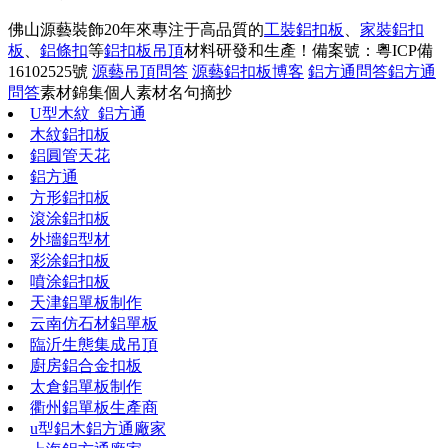
佛山源藝裝飾20年來專注于高品質的
工裝鋁扣板
、
家裝鋁扣
板
、
鋁條扣
等
鋁扣板吊頂
材料研發和生產！
備案號：粵ICP備
16102525號
源藝吊頂問答
源藝鋁扣板博客
鋁方通問答
鋁方通
問答
素材錦集
個人素材
名句摘抄
U型木紋_鋁方通
木紋鋁扣板
鋁圓管天花
鋁方通
方形鋁扣板
滾涂鋁扣板
外墻鋁型材
彩涂鋁扣板
噴涂鋁扣板
天津鋁單板制作
云南仿石材鋁單板
臨沂生態集成吊頂
廚房鋁合金扣板
太倉鋁單板制作
衢州鋁單板生產商
u型鋁木鋁方通廠家