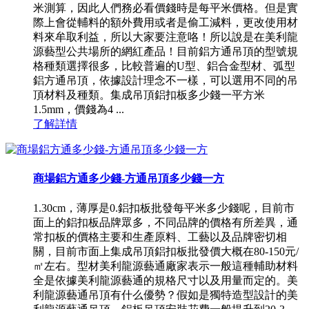
米測算，因此人們務必看價錢時是每平米價格。但是實
際上會從輔料的額外費用或者是偷工減料，更改使用材
料來牟取利益，所以大家要注意咯！所以說是在美利龍
源藝型公共場所的網紅產品！目前鋁方通吊頂的型號規
格種類選擇很多，比較普遍的U型、鋁合金型材、弧型
鋁方通吊頂，依據設計理念不一樣，可以選用不同的吊
頂材料及種類。集成吊頂鋁扣板多少錢一平方米
1.5mm，價錢為4 ...
了解詳情
商場鋁方通多少錢-方通吊頂多少錢一方
1.30cm，薄厚是0.鋁扣板批發每平米多少錢呢，目前市
面上的鋁扣板品牌眾多，不同品牌的價格有所差異，通
常扣板的價格主要和生產原料、工藝以及品牌密切相
關，目前市面上集成吊頂鋁扣板批發價大概在80-150元/
㎡左右。型材美利龍源藝通廠家表示一般這種輔助材料
全是依據美利龍源藝通的規格尺寸以及用量而定的。美
利龍源藝通吊頂有什么優勢？假如是獨特造型設計的美