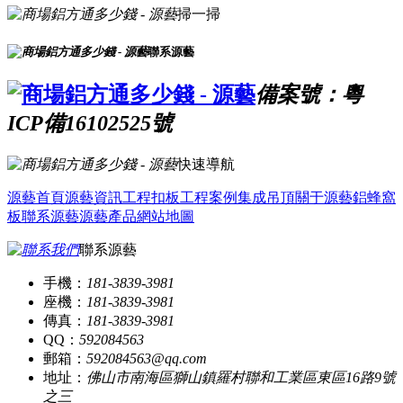
掃一掃
聯系源藝
備案號：粵
ICP備16102525號
快速導航
源藝首頁
源藝資訊
工程扣板
工程案例
集成吊頂
關于源藝
鋁蜂窩
板
聯系源藝
源藝產品
網站地圖
聯系源藝
手機：
181-3839-3981
座機：
181-3839-3981
傳真：
181-3839-3981
QQ：
592084563
郵箱：
592084563@qq.com
地址：
佛山市南海區獅山鎮羅村聯和工業區東區16路9號
之三