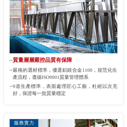
質量層層嚴控品質有保障
嚴格的選材標準，優選鋁鎂合金1100，規范化生
產流程，遵循ISO9001質量管理體系
9道生產標準，表面處理匠心工藝，杜絕以次充
好，保證每一批質量穩定
服務實力