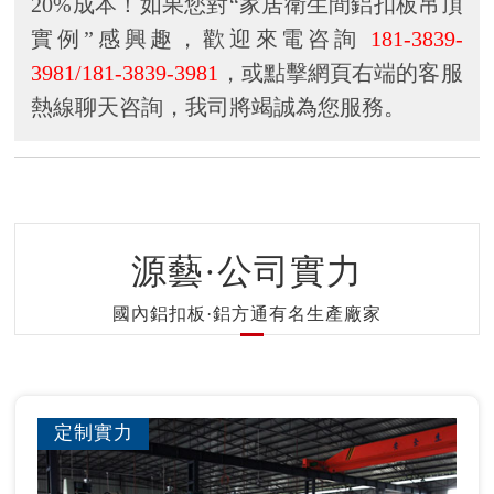
20%成本！如果您對“家居衛生間鋁扣板吊頂
實例”感興趣，歡迎來電咨詢
181-3839-
3981/181-3839-3981
，或點擊網頁右端的客服
熱線聊天咨詢，我司將竭誠為您服務。
源藝·公司實力
國內鋁扣板·鋁方通有名生產廠家
定制實力