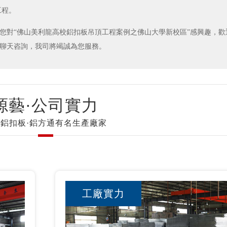
工程。
果您對“佛山美利龍高校鋁扣板吊頂工程案例之佛山大學新校區”感興趣，
聊天咨詢，我司將竭誠為您服務。
源藝·公司實力
鋁扣板·鋁方通有名生產廠家
工廠實力