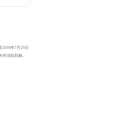
018年7月25日
的吊頂鋁扣板。