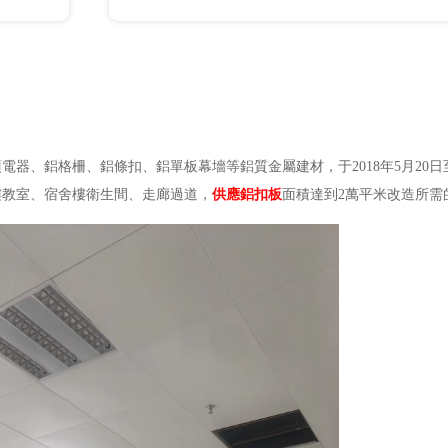
電器、鋁格柵、鋁條扣、鋁單板幕墻等鋁質金屬建材，于2018年5月20日至2
樓教室、宿舍樓衛生間、走廊過道，
供應鋁扣板
面積達到2萬平米改造所需