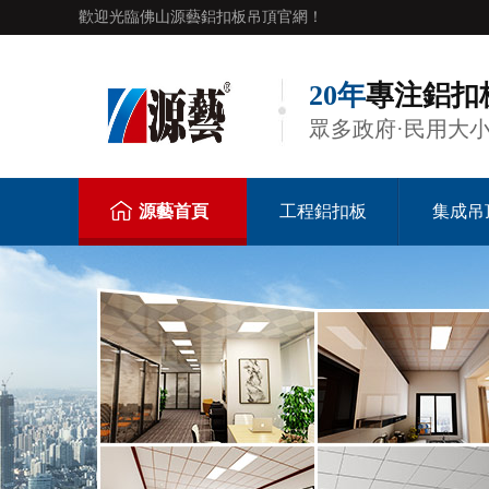
歡迎光臨佛山源藝鋁扣板吊頂官網！
20年
專注鋁扣
眾多政府·民用大
源藝首頁
工程鋁扣板
集成吊