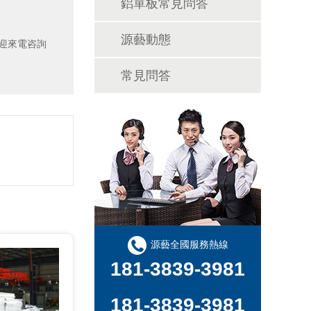
鋁單板常見問答
源藝動態
歡迎來電咨詢
常見問答
源藝全國服務熱線
181-3839-3981
181-3839-3981