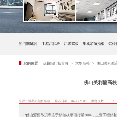
熱門關鍵詞：
工程鋁扣板
鋁蜂窩板
集成吊頂扣板
鋁條
您的位置：
源藝鋁扣板首頁
>
大型高校
>
佛山美利龍
佛山美利龍高校
來源：
源藝鋁扣板吊頂
發布日期： 04-13 21:08
瀏覽次數： 3137
??佛山源藝吊頂專注于鋁扣板吊頂行業20年，主營工程