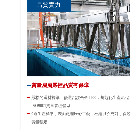
品質實力
質量層層嚴控品質有保障
嚴格的選材標準，優選鋁鎂合金1100，規范化生產流程
ISO9001質量管理體系
9道生產標準，表面處理匠心工藝，杜絕以次充好，保
質量穩定