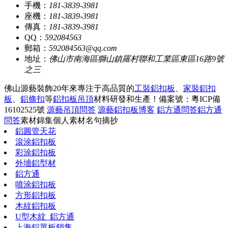
手機：
181-3839-3981
座機：
181-3839-3981
傳真：
181-3839-3981
QQ：
592084563
郵箱：
592084563@qq.com
地址：
佛山市南海區獅山鎮羅村聯和工業區東區16路9號
之三
佛山源藝裝飾20年來專注于高品質的
工裝鋁扣板
、
家裝鋁扣
板
、
鋁條扣
等
鋁扣板吊頂
材料研發和生產！
備案號：粵ICP備
16102525號
源藝吊頂問答
源藝鋁扣板博客
鋁方通問答
鋁方通
問答
素材錦集
個人素材
名句摘抄
鋁圓管天花
滾涂鋁扣板
彩涂鋁扣板
外墻鋁型材
鋁方通
噴涂鋁扣板
方形鋁扣板
木紋鋁扣板
U型木紋_鋁方通
上海鋁單板銷售