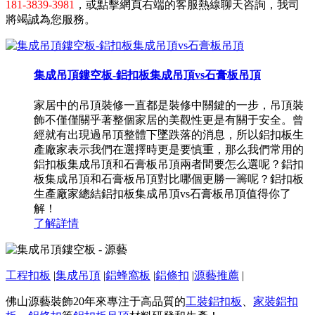
181-3839-3981
，或點擊網頁右端的客服熱線聊天咨詢，我司
將竭誠為您服務。
集成吊頂鏤空板-鋁扣板集成吊頂vs石膏板吊頂
家居中的吊頂裝修一直都是裝修中關鍵的一步，吊頂裝
飾不僅僅關乎著整個家居的美觀性更是有關于安全。曾
經就有出現過吊頂整體下墜跌落的消息，所以鋁扣板生
產廠家表示我們在選擇時更是要慎重，那么我們常用的
鋁扣板集成吊頂和石膏板吊頂兩者間要怎么選呢？鋁扣
板集成吊頂和石膏板吊頂對比哪個更勝一籌呢？鋁扣板
生產廠家總結鋁扣板集成吊頂vs石膏板吊頂值得你了
解！
了解詳情
工程扣板
|
集成吊頂
|
鋁蜂窩板
|
鋁條扣
|
源藝推薦
|
佛山源藝裝飾20年來專注于高品質的
工裝鋁扣板
、
家裝鋁扣