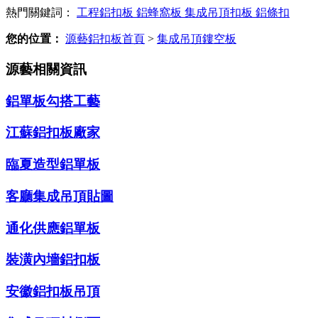
熱門關鍵詞：
工程鋁扣板
鋁蜂窩板
集成吊頂扣板
鋁條扣
您的位置：
源藝鋁扣板首頁
>
集成吊頂鏤空板
源藝相關資訊
鋁單板勾搭工藝
江蘇鋁扣板廠家
臨夏造型鋁單板
客廳集成吊頂貼圖
通化供應鋁單板
裝潢內墻鋁扣板
安徽鋁扣板吊頂