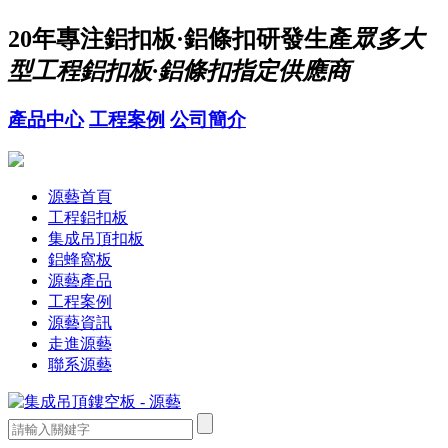
20年
專注鋁扣板·鋁條扣研發生產
眾多大
型工程鋁扣板·鋁條扣指定供應商
產品中心
工程案例
公司簡介
源藝首頁
工程鋁扣板
集成吊頂扣板
鋁蜂窩板
源藝產品
工程案例
源藝資訊
走進源藝
聯系源藝