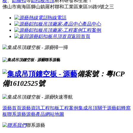
板
、
鋁條扣
等
鋁扣板吊頂
材料研發和生產！
佛山市南海區獅山鎮羅村聯和工業區東區16路9號之三
熱線電話
產品中心
工程案例
返回首頁
掃一掃
聯系源藝
備案號：粵ICP
備16102525號
快速導航
源藝首頁
源藝資訊
工程扣板
工程案例
集成吊頂
關于源藝
鋁蜂窩
板
聯系源藝
源藝產品
網站地圖
聯系源藝