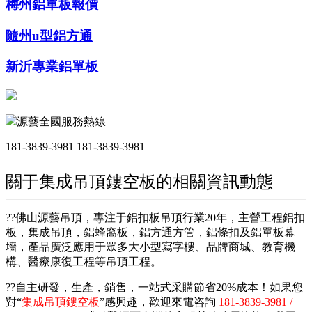
梅州鋁單板報價
隨州u型鋁方通
新沂專業鋁單板
源藝全國服務熱線
181-3839-3981
181-3839-3981
關于集成吊頂鏤空板的相關資訊動態
??佛山源藝吊頂，專注于鋁扣板吊頂行業20年，主營工程鋁扣
板，集成吊頂，鋁蜂窩板，鋁方通方管，鋁條扣及鋁單板幕
墻，產品廣泛應用于眾多大小型寫字樓、品牌商城、教育機
構、醫療康復工程等吊頂工程。
??自主研發，生產，銷售，一站式采購節省20%成本！如果您
對“
集成吊頂鏤空板
”感興趣，歡迎來電咨詢
181-3839-3981 /