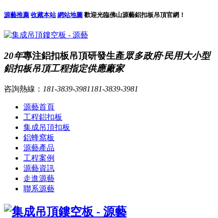
源藝推薦
收藏本站
網站地圖
歡迎光臨佛山源藝鋁扣板吊頂官網！
20年
專注鋁扣板吊頂研發生產
眾多政府·民用大小型
鋁扣板吊頂工程指定供應廠家
咨詢熱線：
181-3839-3981
181-3839-3981
源藝首頁
工程鋁扣板
集成吊頂扣板
鋁蜂窩板
源藝產品
工程案例
源藝資訊
走進源藝
聯系源藝