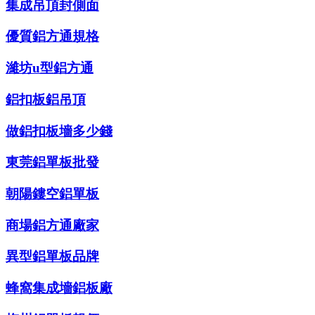
集成吊頂封側面
優質鋁方通規格
濰坊u型鋁方通
鋁扣板鋁吊頂
做鋁扣板墻多少錢
東莞鋁單板批發
朝陽鏤空鋁單板
商場鋁方通廠家
異型鋁單板品牌
蜂窩集成墻鋁板廠