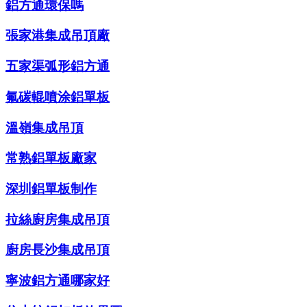
鋁方通環保嗎
張家港集成吊頂廠
五家渠弧形鋁方通
氟碳輥噴涂鋁單板
溫嶺集成吊頂
常熟鋁單板廠家
深圳鋁單板制作
拉絲廚房集成吊頂
廚房長沙集成吊頂
寧波鋁方通哪家好