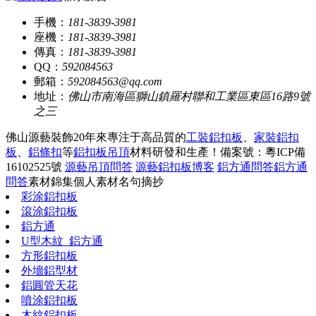
手機：
181-3839-3981
座機：
181-3839-3981
傳真：
181-3839-3981
QQ：
592084563
郵箱：
592084563@qq.com
地址：
佛山市南海區獅山鎮羅村聯和工業區東區16路9號
之三
佛山源藝裝飾20年來專注于高品質的
工裝鋁扣板
、
家裝鋁扣
板
、
鋁條扣
等
鋁扣板吊頂
材料研發和生產！
備案號：粵ICP備
16102525號
源藝吊頂問答
源藝鋁扣板博客
鋁方通問答
鋁方通
問答
素材錦集
個人素材
名句摘抄
彩涂鋁扣板
滾涂鋁扣板
鋁方通
U型木紋_鋁方通
方形鋁扣板
外墻鋁型材
鋁圓管天花
噴涂鋁扣板
木紋鋁扣板