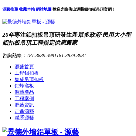
源藝推薦
收藏本站
網站地圖
歡迎光臨佛山源藝鋁扣板吊頂官網！
20年
專注鋁扣板吊頂研發生產
眾多政府·民用大小型
鋁扣板吊頂工程指定供應廠家
咨詢熱線：
181-3839-3981
181-3839-3981
源藝首頁
工程鋁扣板
集成吊頂扣板
鋁蜂窩板
源藝產品
工程案例
源藝資訊
走進源藝
聯系源藝