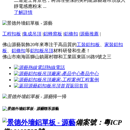
二道是上背景色，將清理整潔的美利龍源藝通吊頂放入
靜電感應粉末 ...
了解詳情
工程扣板
|
集成吊頂
|
鋁蜂窩板
|
鋁條扣
|
源藝推薦
|
佛山源藝裝飾20年來專注于高品質的
工裝鋁扣板
、
家裝鋁扣
板
、
鋁條扣
等
鋁扣板吊頂
材料研發和生產！
佛山市南海區獅山鎮羅村聯和工業區東區16路9號之三
熱線電話
產品中心
工程案例
返回首頁
掃一掃
聯系源藝
備案號：粵ICP