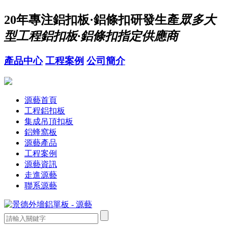
20年
專注鋁扣板·鋁條扣研發生產
眾多大
型工程鋁扣板·鋁條扣指定供應商
產品中心
工程案例
公司簡介
源藝首頁
工程鋁扣板
集成吊頂扣板
鋁蜂窩板
源藝產品
工程案例
源藝資訊
走進源藝
聯系源藝