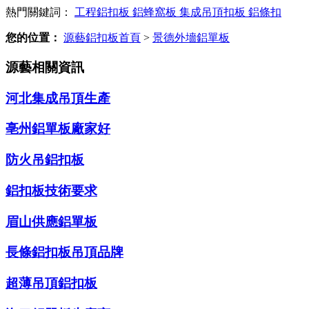
熱門關鍵詞：
工程鋁扣板
鋁蜂窩板
集成吊頂扣板
鋁條扣
您的位置：
源藝鋁扣板首頁
>
景德外墻鋁單板
源藝相關資訊
河北集成吊頂生產
亳州鋁單板廠家好
防火吊鋁扣板
鋁扣板技術要求
眉山供應鋁單板
長條鋁扣板吊頂品牌
超薄吊頂鋁扣板