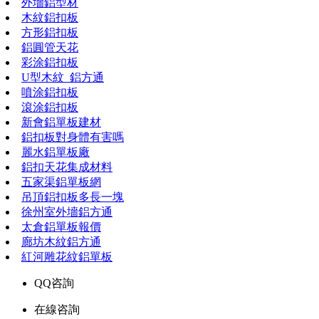
外墻鋁型材
木紋鋁扣板
方形鋁扣板
鋁圓管天花
彩涂鋁扣板
U型木紋_鋁方通
噴涂鋁扣板
滾涂鋁扣板
新會鋁單板建材
鋁扣板對身體有害嗎
麗水鋁單板廠
鋁扣天花集成材料
五家渠鋁單板網
吊頂鋁扣板多長一塊
徐州室外墻鋁方通
太倉鋁單板報價
廊坊木紋鋁方通
紅河雕花紋鋁單板
QQ咨詢
在線咨詢