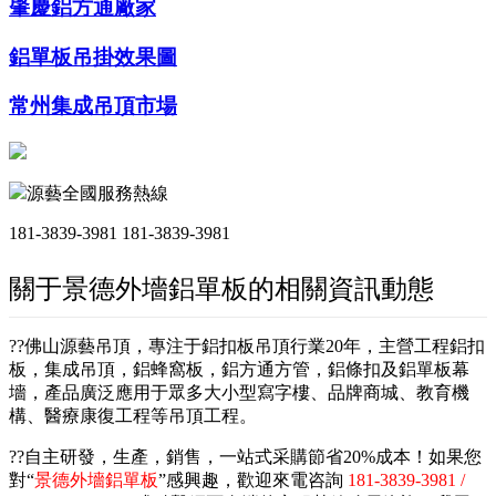
肇慶鋁方通廠家
鋁單板吊掛效果圖
常州集成吊頂市場
源藝全國服務熱線
181-3839-3981
181-3839-3981
關于景德外墻鋁單板的相關資訊動態
??佛山源藝吊頂，專注于鋁扣板吊頂行業20年，主營工程鋁扣
板，集成吊頂，鋁蜂窩板，鋁方通方管，鋁條扣及鋁單板幕
墻，產品廣泛應用于眾多大小型寫字樓、品牌商城、教育機
構、醫療康復工程等吊頂工程。
??自主研發，生產，銷售，一站式采購節省20%成本！如果您
對“
景德外墻鋁單板
”感興趣，歡迎來電咨詢
181-3839-3981 /