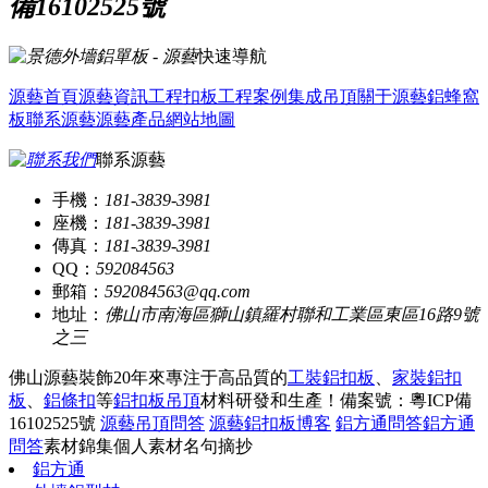
備16102525號
快速導航
源藝首頁
源藝資訊
工程扣板
工程案例
集成吊頂
關于源藝
鋁蜂窩
板
聯系源藝
源藝產品
網站地圖
聯系源藝
手機：
181-3839-3981
座機：
181-3839-3981
傳真：
181-3839-3981
QQ：
592084563
郵箱：
592084563@qq.com
地址：
佛山市南海區獅山鎮羅村聯和工業區東區16路9號
之三
佛山源藝裝飾20年來專注于高品質的
工裝鋁扣板
、
家裝鋁扣
板
、
鋁條扣
等
鋁扣板吊頂
材料研發和生產！
備案號：粵ICP備
16102525號
源藝吊頂問答
源藝鋁扣板博客
鋁方通問答
鋁方通
問答
素材錦集
個人素材
名句摘抄
鋁方通