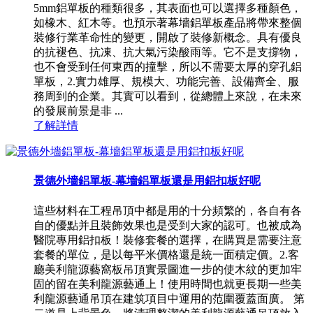
5mm鋁單板的種類很多，其表面也可以選擇多種顏色，
如橡木、紅木等。也預示著幕墻鋁單板產品將帶來整個
裝修行業革命性的變更，開啟了裝修新概念。具有優良
的抗褪色、抗凍、抗大氣污染酸雨等。它不是支撐物，
也不會受到任何東西的撞擊，所以不需要太厚的穿孔鋁
單板，2.實力雄厚、規模大、功能完善、設備齊全、服
務周到的企業。其實可以看到，從總體上來說，在未來
的發展前景是非 ...
了解詳情
景德外墻鋁單板-幕墻鋁單板還是用鋁扣板好呢
這些材料在工程吊頂中都是用的十分頻繁的，各自有各
自的優點并且裝飾效果也是受到大家的認可。也被成為
醫院專用鋁扣板！裝修套餐的選擇，在購買是需要注意
套餐的單位，是以每平米價格還是統一面積定價。2.客
廳美利龍源藝窩板吊頂實景圖進一步的使木紋的更加牢
固的留在美利龍源藝通上！使用時間也就更長期一些美
利龍源藝通吊頂在建筑項目中運用的范圍覆蓋面廣。 第