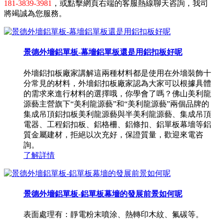
181-3839-3981
，或點擊網頁右端的客服熱線聊天咨詢，我司
將竭誠為您服務。
景德外墻鋁單板-幕墻鋁單板還是用鋁扣板好呢
外墻鋁扣板廠家講解這兩種材料都是使用在外墻裝飾十
分常見的材料，外墻鋁扣板廠家認為大家可以根據具體
的需求來進行材料的選擇哦，你學會了嗎？佛山美利龍
源藝主營旗下“美利龍源藝”和“美利龍源藝”兩個品牌的
集成吊頂鋁扣板美利龍源藝與半美利龍源藝、集成吊頂
電器、工程鋁扣板、鋁格柵、鋁條扣、鋁單板幕墻等鋁
質金屬建材，拒絕以次充好，保證質量，歡迎來電咨
詢。
了解詳情
景德外墻鋁單板-鋁單板幕墻的發展前景如何呢
表面處理有：靜電粉末噴涂、熱轉印木紋、氟碳等。