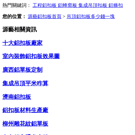
熱門關鍵詞：
工程鋁扣板
鋁蜂窩板
集成吊頂扣板
鋁條扣
您的位置：
源藝鋁扣板首頁
>
吊頂鋁扣板多少錢一塊
源藝相關資訊
十大鋁扣板廠家
室內裝飾鋁扣板效果圖
廣西鋁單板定制
集成吊頂平米咋算
濟南鋁扣板
鋁扣板材料生產廠
柳州雕花紋鋁單板