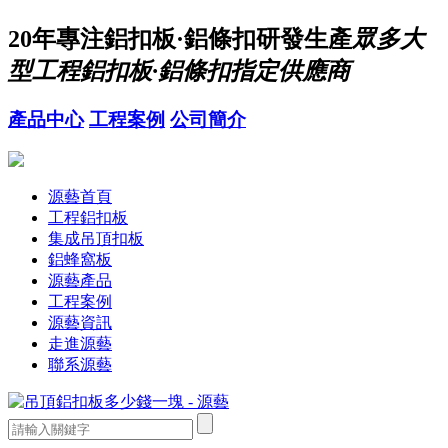
20年
專注鋁扣板·鋁條扣研發生產
眾多大
型工程鋁扣板·鋁條扣指定供應商
產品中心
工程案例
公司簡介
源藝首頁
工程鋁扣板
集成吊頂扣板
鋁蜂窩板
源藝產品
工程案例
源藝資訊
走進源藝
聯系源藝