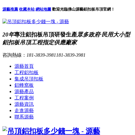
源藝推薦
收藏本站
網站地圖
歡迎光臨佛山源藝鋁扣板吊頂官網！
20年
專注鋁扣板吊頂研發生產
眾多政府·民用大小型
鋁扣板吊頂工程指定供應廠家
咨詢熱線：
181-3839-3981
181-3839-3981
源藝首頁
工程鋁扣板
集成吊頂扣板
鋁蜂窩板
源藝產品
工程案例
源藝資訊
走進源藝
聯系源藝