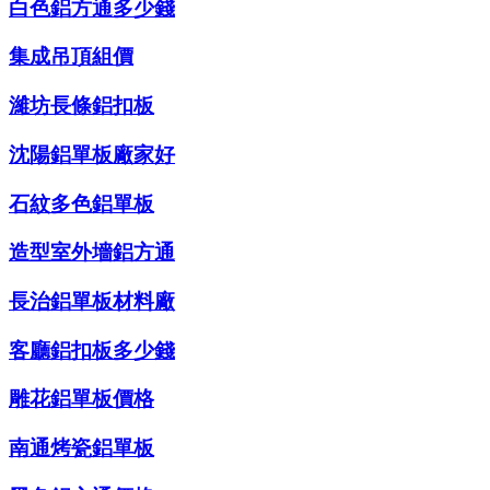
白色鋁方通多少錢
集成吊頂組價
濰坊長條鋁扣板
沈陽鋁單板廠家好
石紋多色鋁單板
造型室外墻鋁方通
長治鋁單板材料廠
客廳鋁扣板多少錢
雕花鋁單板價格
南通烤瓷鋁單板