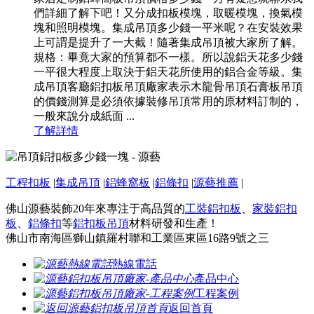
們詳細了解下吧！又分成扣板模塊，取暖模塊，換氣模
塊和照明模塊。集成吊頂多少錢一平米呢？在安裝效果
上可謂是提升了一大截！隨著集成吊頂被大家所了解。
規格：畢竟大家的預算都不一樣。所以說鋁天花多少錢
一平很大程度上取決于鋁天花所使用的鋁合金等級。集
成吊頂客廳鋁扣板吊頂廠家表示木龍骨吊頂石膏板吊頂
的價錢測算是必須依據裝修吊頂常用的原材料訂制的，
一般來說分成紙面 ...
了解詳情
工程扣板
|
集成吊頂
|
鋁蜂窩板
|
鋁條扣
|
源藝推薦
|
佛山源藝裝飾20年來專注于高品質的
工裝鋁扣板
、
家裝鋁扣
板
、
鋁條扣
等
鋁扣板吊頂
材料研發和生產！
佛山市南海區獅山鎮羅村聯和工業區東區16路9號之三
熱線電話
產品中心
工程案例
返回首頁