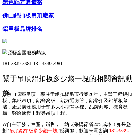
黑色鋁方通價格
佛山鋁扣板吊頂廠家
鋁單板品牌排名
源藝全國服務熱線
181-3839-3981
181-3839-3981
關于吊頂鋁扣板多少錢一塊的相關資訊動
態
??佛山源藝吊頂，專注于鋁扣板吊頂行業20年，主營工程鋁扣
板，集成吊頂，鋁蜂窩板，鋁方通方管，鋁條扣及鋁單板幕
墻，產品廣泛應用于眾多大小型寫字樓、品牌商城、教育機
構、醫療康復工程等吊頂工程。
??自主研發，生產，銷售，一站式采購節省20%成本！如果您
對“
吊頂鋁扣板多少錢一塊
”感興趣，歡迎來電咨詢
181-3839-