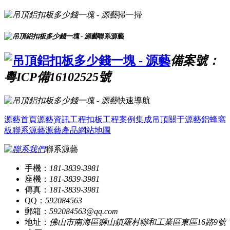
掃一掃
聯系源藝
備案號：
粵ICP備16102525號
快速導航
源藝首頁
源藝資訊
工程扣板
工程案例
集成吊頂
關于源藝
鋁蜂窩
板
聯系源藝
源藝產品
網站地圖
聯系源藝
手機：
181-3839-3981
座機：
181-3839-3981
傳真：
181-3839-3981
QQ：
592084563
郵箱：
592084563@qq.com
地址：
佛山市南海區獅山鎮羅村聯和工業區東區16路9號