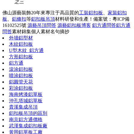
之三
佛山源藝裝飾20年來專注于高品質的
工裝鋁扣板
、
家裝鋁扣
板
、
鋁條扣
等
鋁扣板吊頂
材料研發和生產！
備案號：粵ICP備
16102525號
源藝吊頂問答
源藝鋁扣板博客
鋁方通問答
鋁方通
問答
素材錦集
個人素材
名句摘抄
外墻鋁型材
木紋鋁扣板
U型木紋_鋁方通
方形鋁扣板
鋁方通
滾涂鋁扣板
噴涂鋁扣板
鋁圓管天花
彩涂鋁扣板
海南烤漆鋁單板
沖孔塔城鋁單板
貴溪集成吊頂
鋁扣板吊頂的區別
南京鋁方通價格
武漢集成鋁扣板廠
黃岡鋁單板工廠