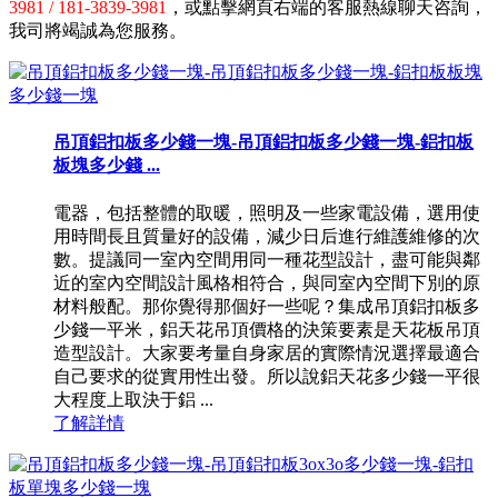
3981 / 181-3839-3981
，或點擊網頁右端的客服熱線聊天咨詢，
我司將竭誠為您服務。
吊頂鋁扣板多少錢一塊-吊頂鋁扣板多少錢一塊-鋁扣板
板塊多少錢 ...
電器，包括整體的取暖，照明及一些家電設備，選用使
用時間長且質量好的設備，減少日后進行維護維修的次
數。提議同一室內空間用同一種花型設計，盡可能與鄰
近的室內空間設計風格相符合，與同室內空間下別的原
材料般配。那你覺得那個好一些呢？集成吊頂鋁扣板多
少錢一平米，鋁天花吊頂價格的決策要素是天花板吊頂
造型設計。大家要考量自身家居的實際情況選擇最適合
自己要求的從實用性出發。所以說鋁天花多少錢一平很
大程度上取決于鋁 ...
了解詳情