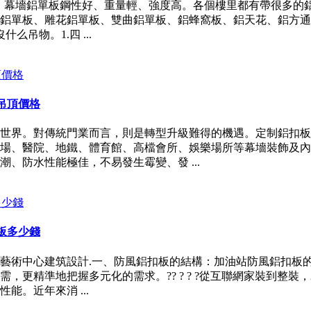
柱鋁單板：幕墻鋁單板鋼性好、重量輕、強度高。各個樓里都有帶很
鋁單板、雕花鋁單板、雙曲鋁單板、鋁蜂窩板、鋁天花、鋁方通
吊物。1.四 ...
吊頂價格
世界。對傳統門業而言，則是轉型升級難得的機遇。定制鋁扣板
場、醫院、地鐵、體育館、高檔會所、娛樂場所等幕墻裝飾及內
、防水性能極佳，不易發生霉變、發 ...
板多少錢
藝術中心建筑設計.一、防風鋁扣板的結構：加油站防風鋁扣板
更精準地把握多元化的需求。?? ? ? ?從互聯網家裝到整裝
。近年來消 ...