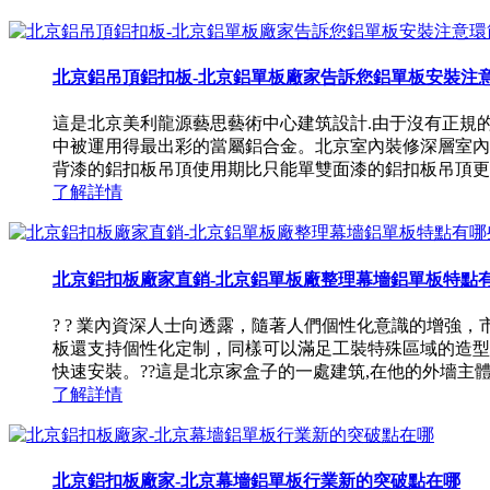
北京鋁吊頂鋁扣板-北京鋁單板廠家告訴您鋁單板安裝注
這是北京美利龍源藝思藝術中心建筑設計.由于沒有正規
中被運用得最出彩的當屬鋁合金。北京室內裝修深層室內
背漆的鋁扣板吊頂使用期比只能單雙面漆的鋁扣板吊頂更長。?? 
了解詳情
北京鋁扣板廠家直銷-北京鋁單板廠整理幕墻鋁單板特點
? ? 業內資深人士向透露，隨著人們個性化意識的增
板還支持個性化定制，同樣可以滿足工裝特殊區域的造型要
快速安裝。??這是北京家盒子的一處建筑,在他的外墻主體使
了解詳情
北京鋁扣板廠家-北京幕墻鋁單板行業新的突破點在哪