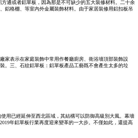
多的鋁方通或者鋁單板，因為那是不可缺少的五大裝修材料。二十余
、鋁格棚、等室內外金屬裝飾材料。由于家居裝修用鋁扣板吊
廠家表示在家庭裝飾中常用作餐廳廚房、衛浴墻頂部裝飾設
裝。三、石紋鋁單板：鋁單板產品工藝既不會產生太多的垃
的使用已經延伸至西北區域，其結構可以防御高級別大風。幕墻
，2019年鋁單板行業再度迎來變革的一大步。不僅如此，還提高