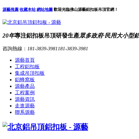
源藝推薦
收藏本站
網站地圖
歡迎光臨佛山源藝鋁扣板吊頂官網！
20年
專注鋁扣板吊頂研發生產
眾多政府·民用大小型
咨詢熱線：
181-3839-3981
181-3839-3981
源藝首頁
工程鋁扣板
集成吊頂扣板
鋁蜂窩板
源藝產品
工程案例
源藝資訊
走進源藝
聯系源藝