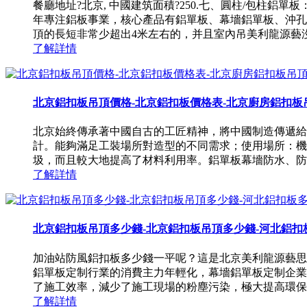
餐廳地址?北京, 中國建筑面積?250.七、圓柱/包
年專注鋁板事業，核心產品有鋁單板、幕墻鋁單板、沖孔
頂的長短非常少超出4米左右的，并且室內吊美利龍源藝沒什么
了解詳情
北京鋁扣板吊頂價格-北京鋁扣板價格表-北京廚房鋁扣板
北京始終傳承著中國自古的工匠精神，將中國制造傳遞給
計。能夠滿足工裝場所對造型的不同需求；使用場所：機
圾，而且較大地提高了材料利用率。鋁單板幕墻防水、防潮
了解詳情
北京鋁扣板吊頂多少錢-北京鋁扣板吊頂多少錢-河北鋁扣
加油站防風鋁扣板多少錢一平呢？這是北京美利龍源藝思
鋁單板定制行業的消費主力年輕化，幕墻鋁單板定制企業需，
了施工效率，減少了施工現場的粉塵污染，極大提高環保性能
了解詳情