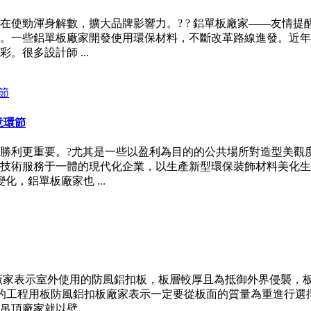
都在使勁渾身解數，擴大品牌影響力。? ? 鋁單板廠家——友情
。一些鋁單板廠家開發使用環保材料，不斷改革路線進發。近年來
很多設計師 ...
意環節
利更重要。?尤其是一些以盈利為目的的公共場所對造型美觀度的要
技術服務于一體的現代化企業，以生產新型環保裝飾材料美化生
，鋁單板廠家也 ...
板廠家表示室外使用的防風鋁扣板，板層較厚且為抵御外界侵襲，
關安全的工程用板防風鋁扣板廠家表示一定要從板面的質量為重進行選
廠家就以壁 ...