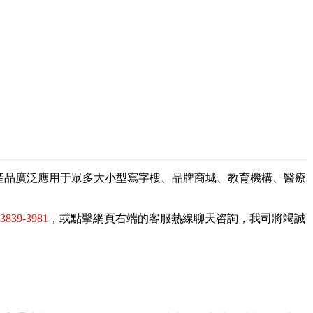
，產品廣泛應用于眾多大小型寫字樓、品牌商城、教育機構、醫療
-3839-3981
，或點擊網頁右端的客服熱線聊天咨詢，我司將竭誠