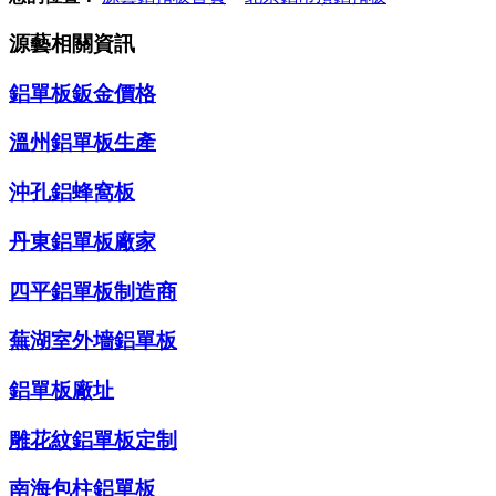
源藝相關資訊
鋁單板鈑金價格
溫州鋁單板生產
沖孔鋁蜂窩板
丹東鋁單板廠家
四平鋁單板制造商
蕪湖室外墻鋁單板
鋁單板廠址
雕花紋鋁單板定制
南海包柱鋁單板