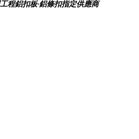
工程鋁扣板·鋁條扣指定供應商