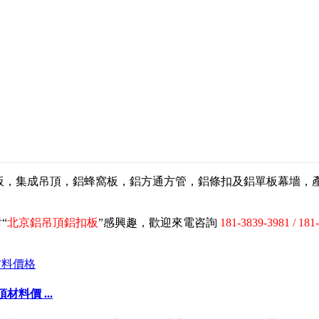
扣板，集成吊頂，鋁蜂窩板，鋁方通方管，鋁條扣及鋁單板幕墻
“
北京鋁吊頂鋁扣板
”感興趣，歡迎來電咨詢
181-3839-3981 / 181
料價 ...