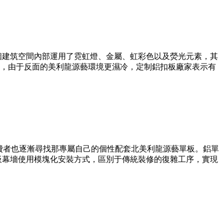
個建筑空間內部運用了霓虹燈、金屬、虹彩色以及熒光元素，其
，由于反面的美利龍源藝環境更濕冷，定制鋁扣板廠家表示有
消費者也逐漸尋找那專屬自己的個性配套北美利龍源藝單板。鋁單
單板幕墻使用模塊化安裝方式，區別于傳統裝修的復雜工序，實現