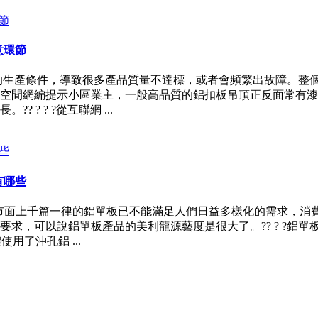
意環節
的生產條件，導致很多產品質量不達標，或者會頻繁出故障。整
空間網編提示小區業主，一般高品質的鋁扣板吊頂正反面常有漆
? ? ?從互聯網 ...
有哪些
強，市面上千篇一律的鋁單板已不能滿足人們日益多樣化的需求，
求，可以說鋁單板產品的美利龍源藝度是很大了。?? ? ?鋁
用了沖孔鋁 ...