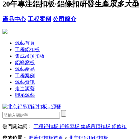
20年
專注鋁扣板·鋁條扣研發生產
眾多大型
產品中心
工程案例
公司簡介
源藝首頁
工程鋁扣板
集成吊頂扣板
鋁蜂窩板
源藝產品
工程案例
源藝資訊
走進源藝
聯系源藝
熱門關鍵詞：
工程鋁扣板
鋁蜂窩板
集成吊頂扣板
鋁條扣
您的位置：
源藝鋁扣板首頁
>
北京鋁吊頂鋁扣板