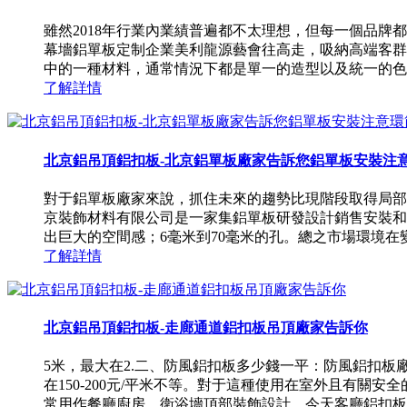
雖然2018年行業內業績普遍都不太理想，但每一個品牌
幕墻鋁單板定制企業美利龍源藝會往高走，吸納高端客群
中的一種材料，通常情況下都是單一的造型以及統一的色彩。
了解詳情
北京鋁吊頂鋁扣板-北京鋁單板廠家告訴您鋁單板安裝注
對于鋁單板廠家來說，抓住未來的趨勢比現階段取得局部勝
京裝飾材料有限公司是一家集鋁單板研發設計銷售安裝和
出巨大的空間感；6毫米到70毫米的孔。總之市場環境在變化
了解詳情
北京鋁吊頂鋁扣板-走廊通道鋁扣板吊頂廠家告訴你
5米，最大在2.二、防風鋁扣板多少錢一平：防風鋁扣
在150-200元/平米不等。對于這種使用在室外且有
常用作餐廳廚房、衛浴墻頂部裝飾設計。今天客廳鋁扣板吊頂