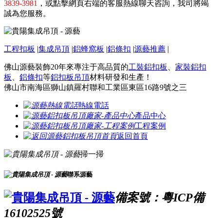
3839-3981
，或點擊網頁右端的客服熱線聊天咨詢，我司將竭
誠為您服務。
工程扣板
|
集成吊頂
|
鋁蜂窩板
|
鋁條扣
|
源藝推薦
|
佛山源藝裝飾20年來專注于高品質的
工裝鋁扣板
、
家裝鋁扣
板
、
鋁條扣
等
鋁扣板吊頂
材料研發和生產！
佛山市南海區獅山鎮羅村聯和工業區東區16路9號之三
熱線電話
產品中心
工程案例
返回首頁
掃一掃
聯系源藝
備案號：粵ICP備
16102525號