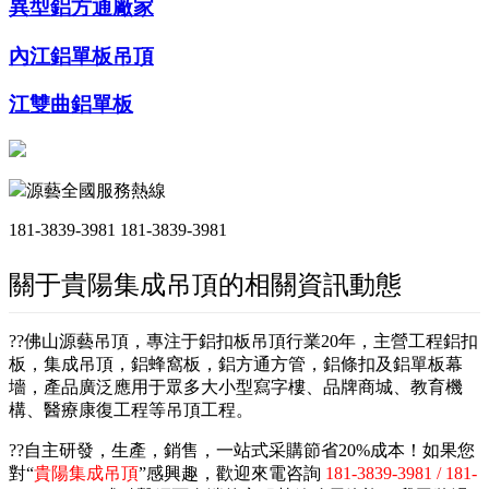
異型鋁方通廠家
內江鋁單板吊頂
江雙曲鋁單板
源藝全國服務熱線
181-3839-3981
181-3839-3981
關于貴陽集成吊頂的相關資訊動態
??佛山源藝吊頂，專注于鋁扣板吊頂行業20年，主營工程鋁扣
板，集成吊頂，鋁蜂窩板，鋁方通方管，鋁條扣及鋁單板幕
墻，產品廣泛應用于眾多大小型寫字樓、品牌商城、教育機
構、醫療康復工程等吊頂工程。
??自主研發，生產，銷售，一站式采購節省20%成本！如果您
對“
貴陽集成吊頂
”感興趣，歡迎來電咨詢
181-3839-3981 / 181-