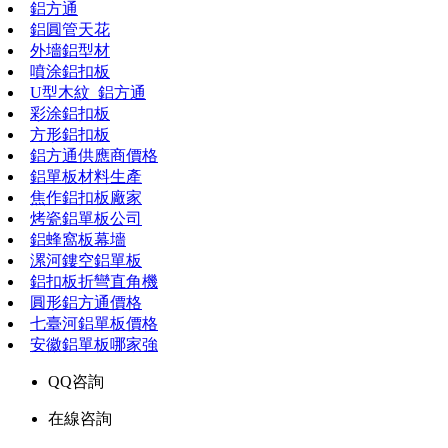
鋁方通
鋁圓管天花
外墻鋁型材
噴涂鋁扣板
U型木紋_鋁方通
彩涂鋁扣板
方形鋁扣板
鋁方通供應商價格
鋁單板材料生產
焦作鋁扣板廠家
烤瓷鋁單板公司
鋁蜂窩板幕墻
漯河鏤空鋁單板
鋁扣板折彎直角機
圓形鋁方通價格
七臺河鋁單板價格
安徽鋁單板哪家強
QQ咨詢
在線咨詢