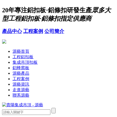
20年
專注鋁扣板·鋁條扣研發生產
眾多大
型工程鋁扣板·鋁條扣指定供應商
產品中心
工程案例
公司簡介
源藝首頁
工程鋁扣板
集成吊頂扣板
鋁蜂窩板
源藝產品
工程案例
源藝資訊
走進源藝
聯系源藝