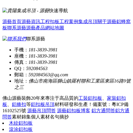
快速導航
源藝首頁
源藝資訊
工程扣板
工程案例
集成吊頂
關于源藝
鋁蜂窩
板
聯系源藝
源藝產品
網站地圖
聯系源藝
手機：
181-3839-3981
座機：
181-3839-3981
傳真：
181-3839-3981
QQ：
592084563
郵箱：
592084563@qq.com
地址：
佛山市南海區獅山鎮羅村聯和工業區東區16路9號
之三
佛山源藝裝飾20年來專注于高品質的
工裝鋁扣板
、
家裝鋁扣
板
、
鋁條扣
等
鋁扣板吊頂
材料研發和生產！
備案號：粵ICP備
16102525號
源藝吊頂問答
源藝鋁扣板博客
鋁方通問答
鋁方通
問答
素材錦集
個人素材
名句摘抄
木紋鋁扣板
滾涂鋁扣板