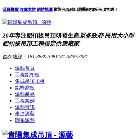
源藝推薦
收藏本站
網站地圖
歡迎光臨佛山源藝鋁扣板吊頂官網！
20年
專注鋁扣板吊頂研發生產
眾多政府·民用大小型
鋁扣板吊頂工程指定供應廠家
咨詢熱線：
181-3839-3981
181-3839-3981
源藝首頁
工程鋁扣板
集成吊頂扣板
鋁蜂窩板
源藝產品
工程案例
源藝資訊
走進源藝
聯系源藝