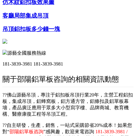
仿木紋鋁扣板效果圖
客廳局部集成吊頂
吊頂鋁扣板多少錢一塊
源藝全國服務熱線
181-3839-3981
181-3839-3981
關于邵陽鋁單板咨詢的相關資訊動態
??佛山源藝吊頂，專注于鋁扣板吊頂行業20年，主營工程鋁扣
板，集成吊頂，鋁蜂窩板，鋁方通方管，鋁條扣及鋁單板幕
墻，產品廣泛應用于眾多大小型寫字樓、品牌商城、教育機
構、醫療康復工程等吊頂工程。
??自主研發，生產，銷售，一站式采購節省20%成本！如果您
對“
邵陽鋁單板咨詢
”感興趣，歡迎來電咨詢
181-3839-3981 /