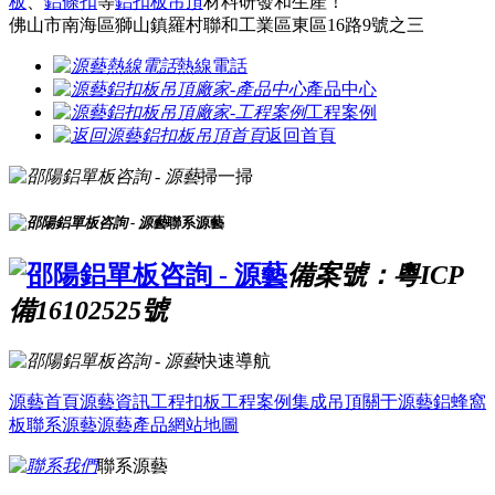
板
、
鋁條扣
等
鋁扣板吊頂
材料研發和生產！
佛山市南海區獅山鎮羅村聯和工業區東區16路9號之三
熱線電話
產品中心
工程案例
返回首頁
掃一掃
聯系源藝
備案號：粵ICP
備16102525號
快速導航
源藝首頁
源藝資訊
工程扣板
工程案例
集成吊頂
關于源藝
鋁蜂窩
板
聯系源藝
源藝產品
網站地圖
聯系源藝