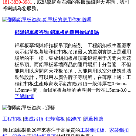
181-3839-3981
，或點擊網頁右端的客服熱線聊天咨詢，我司
將竭誠為您服務。
邵陽鋁單板咨詢-鋁單板的應用你知道嗎
鋁單板幕墻與鋁扣板吊頂的差別：工程鋁扣板生產廠家
表示鋁單板幕墻和鋁扣板吊頂最大的差別實際上是運用
場所的不一樣，集成鋁扣板吊頂關鍵運用于房間內天花
板吊頂。而鋁單板幕墻商品的運用場所十分普遍，不但
能夠用以房間內天花板吊頂，又能夠用以室外建筑幕墻
裝飾設計，可以用以廣告牌子等場所，在薄厚上邊：工
程鋁扣板生產廠家表示鋁扣板吊頂一般薄厚在0.6mm-
1.5mm中間，而鋁單板幕墻的薄厚則一般在1.5mm-3.0 ...
了解詳情
工程扣板
|
集成吊頂
|
鋁蜂窩板
|
鋁條扣
|
源藝推薦
|
佛山源藝裝飾20年來專注于高品質的
工裝鋁扣板
、
家裝鋁扣