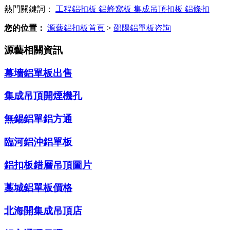
熱門關鍵詞：
工程鋁扣板
鋁蜂窩板
集成吊頂扣板
鋁條扣
您的位置：
源藝鋁扣板首頁
>
邵陽鋁單板咨詢
源藝相關資訊
幕墻鋁單板出售
集成吊頂開煙機孔
無錫鋁單鋁方通
臨河鋁沖鋁單板
鋁扣板錯層吊頂圖片
藁城鋁單板價格
北海開集成吊頂店