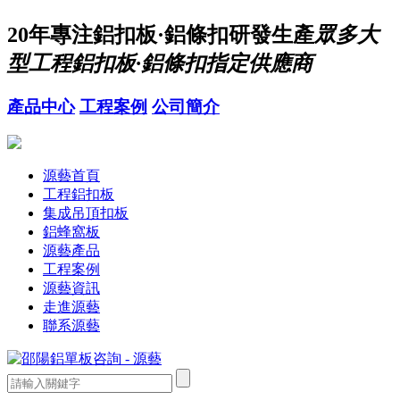
20年
專注鋁扣板·鋁條扣研發生產
眾多大
型工程鋁扣板·鋁條扣指定供應商
產品中心
工程案例
公司簡介
源藝首頁
工程鋁扣板
集成吊頂扣板
鋁蜂窩板
源藝產品
工程案例
源藝資訊
走進源藝
聯系源藝