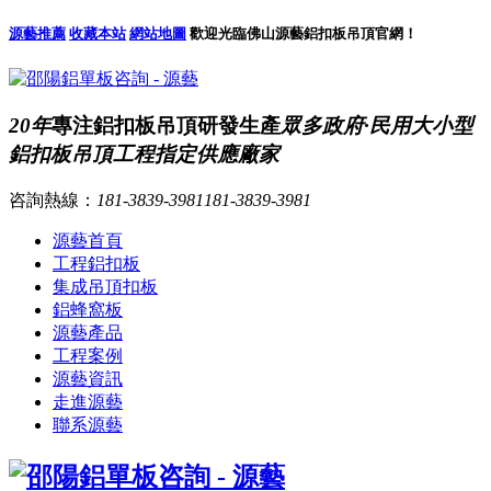
源藝推薦
收藏本站
網站地圖
歡迎光臨佛山源藝鋁扣板吊頂官網！
20年
專注鋁扣板吊頂研發生產
眾多政府·民用大小型
鋁扣板吊頂工程指定供應廠家
咨詢熱線：
181-3839-3981
181-3839-3981
源藝首頁
工程鋁扣板
集成吊頂扣板
鋁蜂窩板
源藝產品
工程案例
源藝資訊
走進源藝
聯系源藝