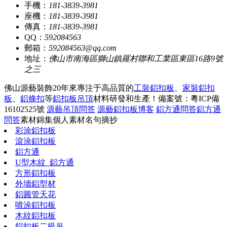
手機：
181-3839-3981
座機：
181-3839-3981
傳真：
181-3839-3981
QQ：
592084563
郵箱：
592084563@qq.com
地址：
佛山市南海區獅山鎮羅村聯和工業區東區16路9號
之三
佛山源藝裝飾20年來專注于高品質的
工裝鋁扣板
、
家裝鋁扣
板
、
鋁條扣
等
鋁扣板吊頂
材料研發和生產！
備案號：粵ICP備
16102525號
源藝吊頂問答
源藝鋁扣板博客
鋁方通問答
鋁方通
問答
素材錦集
個人素材
名句摘抄
彩涂鋁扣板
滾涂鋁扣板
鋁方通
U型木紋_鋁方通
方形鋁扣板
外墻鋁型材
鋁圓管天花
噴涂鋁扣板
木紋鋁扣板
鋁扣板二級吊