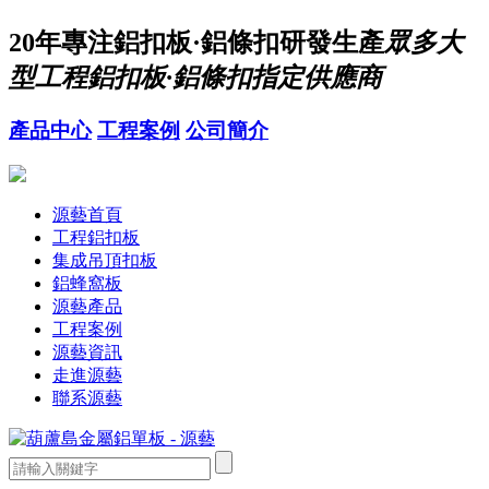
20年
專注鋁扣板·鋁條扣研發生產
眾多大
型工程鋁扣板·鋁條扣指定供應商
產品中心
工程案例
公司簡介
源藝首頁
工程鋁扣板
集成吊頂扣板
鋁蜂窩板
源藝產品
工程案例
源藝資訊
走進源藝
聯系源藝