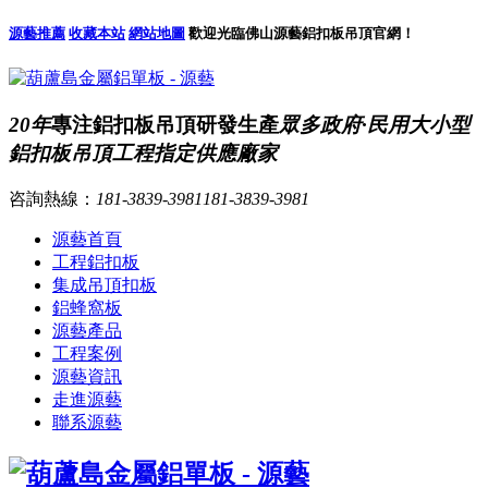
源藝推薦
收藏本站
網站地圖
歡迎光臨佛山源藝鋁扣板吊頂官網！
20年
專注鋁扣板吊頂研發生產
眾多政府·民用大小型
鋁扣板吊頂工程指定供應廠家
咨詢熱線：
181-3839-3981
181-3839-3981
源藝首頁
工程鋁扣板
集成吊頂扣板
鋁蜂窩板
源藝產品
工程案例
源藝資訊
走進源藝
聯系源藝