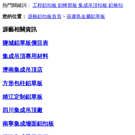
熱門關鍵詞：
工程鋁扣板
鋁蜂窩板
集成吊頂扣板
鋁條扣
您的位置：
源藝鋁扣板首頁
>
葫蘆島金屬鋁單板
源藝相關資訊
鹽城鋁單板價目表
集成吊頂專用材料
濟南集成吊頂店
方形包柱鋁單板
靖江定制鋁單板
四川集成吊頂廠
南寧集成墻面鋁扣板