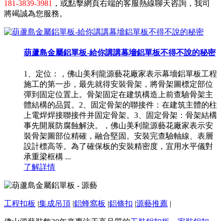
181-3839-3981
，或點擊網頁右端的客服熱線聊天咨詢，我司
將竭誠為您服務。
葫蘆島金屬鋁單板-給你講講幕墻鋁單板不得不說的秘密
1、定位：，佛山美利龍源藝花廠家表示幕墻鋁單板工程
施工的第一步，最先就得安裝骨架，將骨架圖標定部位
彈到固定位置上。骨架固定在建筑構造上前查驗骨架主
體結構的品質。2、固定骨架的聯接件：在建筑主體的柱
上電焊焊接聯接件并固定骨架。3、固定骨架：骨架結構
事先開展防腐蝕解決。，佛山美利龍源藝花廠家表示安
裝骨架圖部位精確，融合堅固。安裝完查驗軸線、表層
設計標高等。為了確保板的安裝精密度，宜用水平儀對
承重梁框構 ...
了解詳情
工程扣板
|
集成吊頂
|
鋁蜂窩板
|
鋁條扣
|
源藝推薦
|