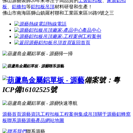
佛山源藝裝飾20年來專注于高品質的
工裝鋁扣板
、
家裝鋁扣
板
、
鋁條扣
等
鋁扣板吊頂
材料研發和生產！
佛山市南海區獅山鎮羅村聯和工業區東區16路9號之三
熱線電話
產品中心
工程案例
返回首頁
掃一掃
聯系源藝
備案號：粵
ICP備16102525號
快速導航
源藝首頁
源藝資訊
工程扣板
工程案例
集成吊頂
關于源藝
鋁蜂窩
板
聯系源藝
源藝產品
網站地圖
聯系源藝