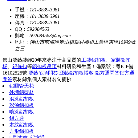
手機：
181-3839-3981
座機：
181-3839-3981
傳真：
181-3839-3981
QQ：
592084563
郵箱：
592084563@qq.com
地址：
佛山市南海區獅山鎮羅村聯和工業區東區16路9號
之三
佛山源藝裝飾20年來專注于高品質的
工裝鋁扣板
、
家裝鋁扣
板
、
鋁條扣
等
鋁扣板吊頂
材料研發和生產！
備案號：粵ICP備
16102525號
源藝吊頂問答
源藝鋁扣板博客
鋁方通問答
鋁方通
問答
素材錦集
個人素材
名句摘抄
鋁圓管天花
外墻鋁型材
滾涂鋁扣板
彩涂鋁扣板
噴涂鋁扣板
鋁方通
木紋鋁扣板
方形鋁扣板
U型木紋_鋁方通