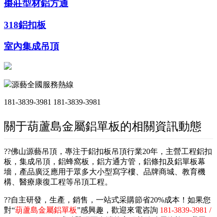
棗莊型材鋁方通
318鋁扣板
室內集成吊頂
源藝全國服務熱線
181-3839-3981
181-3839-3981
關于葫蘆島金屬鋁單板的相關資訊動態
??佛山源藝吊頂，專注于鋁扣板吊頂行業20年，主營工程鋁扣
板，集成吊頂，鋁蜂窩板，鋁方通方管，鋁條扣及鋁單板幕
墻，產品廣泛應用于眾多大小型寫字樓、品牌商城、教育機
構、醫療康復工程等吊頂工程。
??自主研發，生產，銷售，一站式采購節省20%成本！如果您
對“
葫蘆島金屬鋁單板
”感興趣，歡迎來電咨詢
181-3839-3981 /