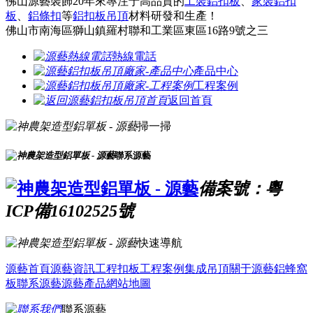
佛山源藝裝飾20年來專注于高品質的
工裝鋁扣板
、
家裝鋁扣
板
、
鋁條扣
等
鋁扣板吊頂
材料研發和生產！
佛山市南海區獅山鎮羅村聯和工業區東區16路9號之三
熱線電話
產品中心
工程案例
返回首頁
掃一掃
聯系源藝
備案號：粵
ICP備16102525號
快速導航
源藝首頁
源藝資訊
工程扣板
工程案例
集成吊頂
關于源藝
鋁蜂窩
板
聯系源藝
源藝產品
網站地圖
聯系源藝