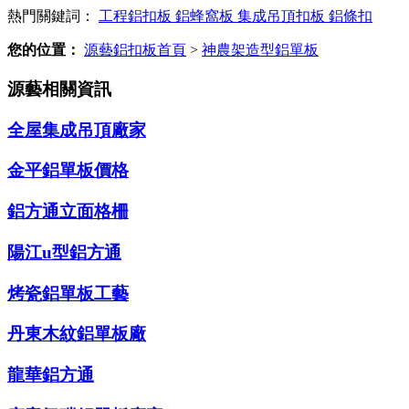
熱門關鍵詞：
工程鋁扣板
鋁蜂窩板
集成吊頂扣板
鋁條扣
您的位置：
源藝鋁扣板首頁
>
神農架造型鋁單板
源藝相關資訊
全屋集成吊頂廠家
金平鋁單板價格
鋁方通立面格柵
陽江u型鋁方通
烤瓷鋁單板工藝
丹東木紋鋁單板廠
龍華鋁方通