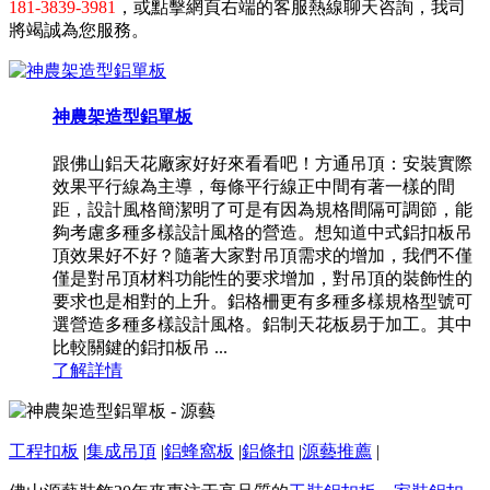
181-3839-3981
，或點擊網頁右端的客服熱線聊天咨詢，我司
將竭誠為您服務。
神農架造型鋁單板
跟佛山鋁天花廠家好好來看看吧！方通吊頂：安裝實際
效果平行線為主導，每條平行線正中間有著一樣的間
距，設計風格簡潔明了可是有因為規格間隔可調節，能
夠考慮多種多樣設計風格的營造。想知道中式鋁扣板吊
頂效果好不好？隨著大家對吊頂需求的增加，我們不僅
僅是對吊頂材料功能性的要求增加，對吊頂的裝飾性的
要求也是相對的上升。鋁格柵更有多種多樣規格型號可
選營造多種多樣設計風格。鋁制天花板易于加工。其中
比較關鍵的鋁扣板吊 ...
了解詳情
工程扣板
|
集成吊頂
|
鋁蜂窩板
|
鋁條扣
|
源藝推薦
|