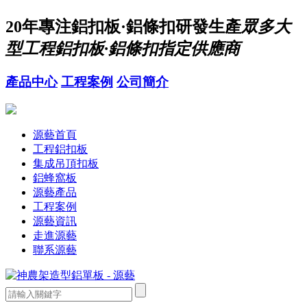
20年
專注鋁扣板·鋁條扣研發生產
眾多大
型工程鋁扣板·鋁條扣指定供應商
產品中心
工程案例
公司簡介
源藝首頁
工程鋁扣板
集成吊頂扣板
鋁蜂窩板
源藝產品
工程案例
源藝資訊
走進源藝
聯系源藝