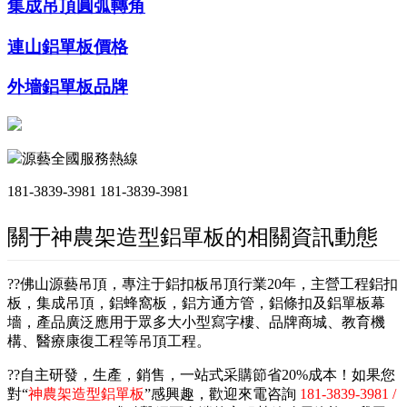
集成吊頂圓弧轉角
連山鋁單板價格
外墻鋁單板品牌
源藝全國服務熱線
181-3839-3981
181-3839-3981
關于神農架造型鋁單板的相關資訊動態
??佛山源藝吊頂，專注于鋁扣板吊頂行業20年，主營工程鋁扣
板，集成吊頂，鋁蜂窩板，鋁方通方管，鋁條扣及鋁單板幕
墻，產品廣泛應用于眾多大小型寫字樓、品牌商城、教育機
構、醫療康復工程等吊頂工程。
??自主研發，生產，銷售，一站式采購節省20%成本！如果您
對“
神農架造型鋁單板
”感興趣，歡迎來電咨詢
181-3839-3981 /