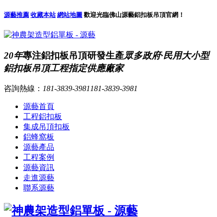
源藝推薦
收藏本站
網站地圖
歡迎光臨佛山源藝鋁扣板吊頂官網！
20年
專注鋁扣板吊頂研發生產
眾多政府·民用大小型
鋁扣板吊頂工程指定供應廠家
咨詢熱線：
181-3839-3981
181-3839-3981
源藝首頁
工程鋁扣板
集成吊頂扣板
鋁蜂窩板
源藝產品
工程案例
源藝資訊
走進源藝
聯系源藝