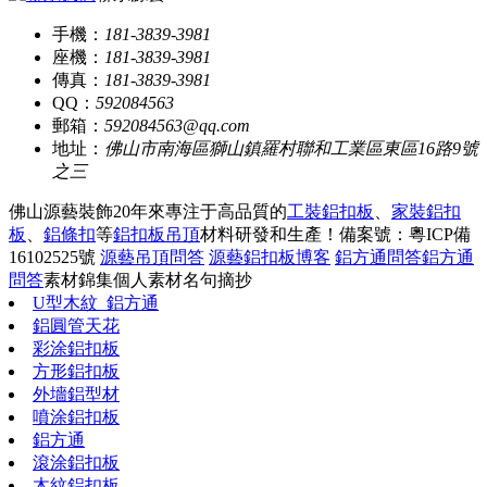
手機：
181-3839-3981
座機：
181-3839-3981
傳真：
181-3839-3981
QQ：
592084563
郵箱：
592084563@qq.com
地址：
佛山市南海區獅山鎮羅村聯和工業區東區16路9號
之三
佛山源藝裝飾20年來專注于高品質的
工裝鋁扣板
、
家裝鋁扣
板
、
鋁條扣
等
鋁扣板吊頂
材料研發和生產！
備案號：粵ICP備
16102525號
源藝吊頂問答
源藝鋁扣板博客
鋁方通問答
鋁方通
問答
素材錦集
個人素材
名句摘抄
U型木紋_鋁方通
鋁圓管天花
彩涂鋁扣板
方形鋁扣板
外墻鋁型材
噴涂鋁扣板
鋁方通
滾涂鋁扣板
木紋鋁扣板