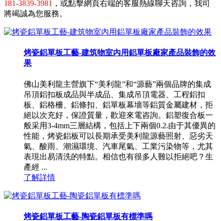
181-3839-3981
，或點擊網頁右端的客服熱線聊天咨詢，我司
將竭誠為您服務。
烤瓷鋁單板工藝-建筑物室內用鋁單板廠家產品裝飾的效
果
佛山美利龍主營旗下“美利龍”和“源藝”兩個品牌的集成
吊頂鋁扣板成品與半成品、集成吊頂電器、工程鋁扣
板、鋁格柵、鋁條扣、鋁單板幕墻等鋁質金屬建材，拒
絕以次充好，保證質量，歡迎來電咨詢。鋁塑復合板一
般采用3-4mm三層結構，包括上下兩個0.2.由于其優異的
性能，烤瓷鋁板可以長期承受美利龍源藝照射、惡劣天
氣、酸雨、潮濕環境、汽車尾氣、工業污染物等，尤其
表現出易清洗的特點。相信也有很多人難以拒絕吧？生
產經 ...
了解詳情
烤瓷鋁單板工藝-陶瓷鋁單板有標準嗎