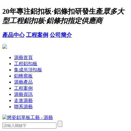
20年
專注鋁扣板·鋁條扣研發生產
眾多大
型工程鋁扣板·鋁條扣指定供應商
產品中心
工程案例
公司簡介
源藝首頁
工程鋁扣板
集成吊頂扣板
鋁蜂窩板
源藝產品
工程案例
源藝資訊
走進源藝
聯系源藝