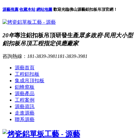
源藝推薦
收藏本站
網站地圖
歡迎光臨佛山源藝鋁扣板吊頂官網！
20年
專注鋁扣板吊頂研發生產
眾多政府·民用大小型
鋁扣板吊頂工程指定供應廠家
咨詢熱線：
181-3839-3981
181-3839-3981
源藝首頁
工程鋁扣板
集成吊頂扣板
鋁蜂窩板
源藝產品
工程案例
源藝資訊
走進源藝
聯系源藝