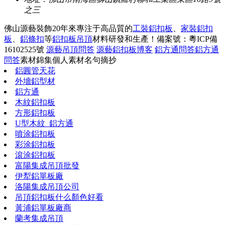
之三
佛山源藝裝飾20年來專注于高品質的
工裝鋁扣板
、
家裝鋁扣
板
、
鋁條扣
等
鋁扣板吊頂
材料研發和生產！
備案號：粵ICP備
16102525號
源藝吊頂問答
源藝鋁扣板博客
鋁方通問答
鋁方通
問答
素材錦集
個人素材
名句摘抄
鋁圓管天花
外墻鋁型材
鋁方通
木紋鋁扣板
方形鋁扣板
U型木紋_鋁方通
噴涂鋁扣板
彩涂鋁扣板
滾涂鋁扣板
富陽集成吊頂批發
伊犁鋁單板廠
洛陽集成吊頂公司
吊頂鋁扣板什么顏色好看
黃浦鋁單板廠商
蘭考集成吊頂