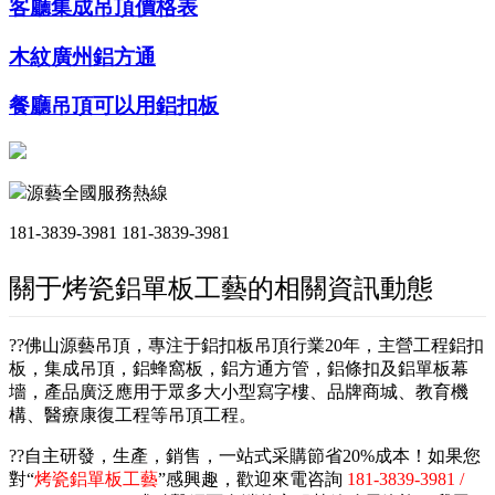
客廳集成吊頂價格表
木紋廣州鋁方通
餐廳吊頂可以用鋁扣板
源藝全國服務熱線
181-3839-3981
181-3839-3981
關于烤瓷鋁單板工藝的相關資訊動態
??佛山源藝吊頂，專注于鋁扣板吊頂行業20年，主營工程鋁扣
板，集成吊頂，鋁蜂窩板，鋁方通方管，鋁條扣及鋁單板幕
墻，產品廣泛應用于眾多大小型寫字樓、品牌商城、教育機
構、醫療康復工程等吊頂工程。
??自主研發，生產，銷售，一站式采購節省20%成本！如果您
對“
烤瓷鋁單板工藝
”感興趣，歡迎來電咨詢
181-3839-3981 /