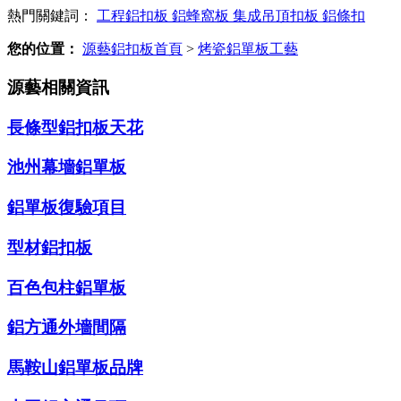
熱門關鍵詞：
工程鋁扣板
鋁蜂窩板
集成吊頂扣板
鋁條扣
您的位置：
源藝鋁扣板首頁
>
烤瓷鋁單板工藝
源藝相關資訊
長條型鋁扣板天花
池州幕墻鋁單板
鋁單板復驗項目
型材鋁扣板
百色包柱鋁單板
鋁方通外墻間隔
馬鞍山鋁單板品牌