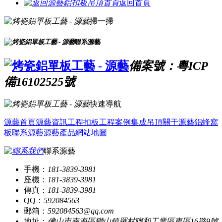
返回首頁
掃一掃
聯系源藝
備案號：粵ICP
備16102525號
快速導航
源藝首頁
源藝資訊
工程扣板
工程案例
集成吊頂
關于源藝
鋁蜂窩
板
聯系源藝
源藝產品
網站地圖
聯系源藝
手機：
181-3839-3981
座機：
181-3839-3981
傳真：
181-3839-3981
QQ：
592084563
郵箱：
592084563@qq.com
地址：
佛山市南海區獅山鎮羅村聯和工業區東區16路9號