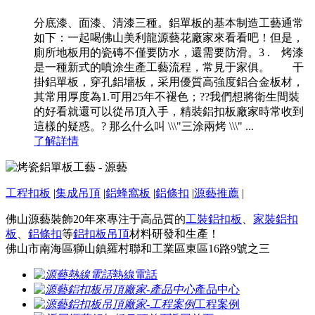
分底漆、面漆、清漆三種。鋁單板的基本制造工藝通常
如下：一起喝佛山美利龍源藝花廠家來看看吧！但是，
廁所地板用的瓷磚不僅要防水，還需要防滑。3 . 烤漆
是一種新式的噴涂生產工藝流程，常見于家俱。 干
掛鋁單板，穿孔鋁墻板，采用優質高強度鋁合金板材，
其常用厚度為1.可用25年不褪色；??我們想將衛生間裝
的好看就還可以從吊頂入手，精裝鋁扣板廠家時常收到
這樣的疑惑。? 那么什么叫 \\\"三涂兩烤 \\\" ...
了解詳情
工程扣板
|
集成吊頂
|
鋁蜂窩板
|
鋁條扣
|
源藝推薦
|
佛山源藝裝飾20年來專注于高品質的
工裝鋁扣板
、
家裝鋁扣
板
、
鋁條扣
等
鋁扣板吊頂
材料研發和生產！
佛山市南海區獅山鎮羅村聯和工業區東區16路9號之三
熱線電話
產品中心
工程案例