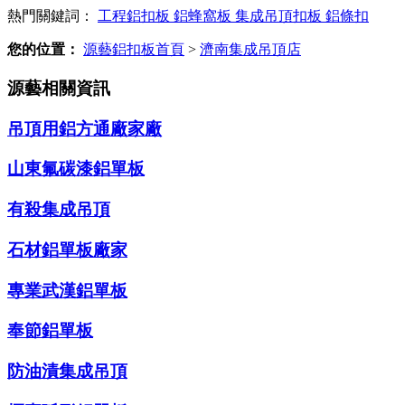
熱門關鍵詞：
工程鋁扣板
鋁蜂窩板
集成吊頂扣板
鋁條扣
您的位置：
源藝鋁扣板首頁
>
濟南集成吊頂店
源藝相關資訊
吊頂用鋁方通廠家廠
山東氟碳漆鋁單板
有殺集成吊頂
石材鋁單板廠家
專業武漢鋁單板
奉節鋁單板
防油漬集成吊頂