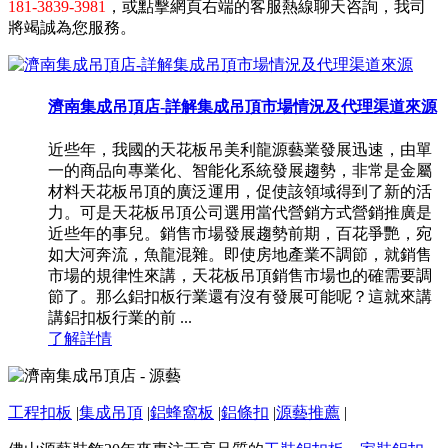
181-3839-3981
，或點擊網頁右端的客服熱線聊天咨詢，我司
將竭誠為您服務。
濟南集成吊頂店-詳解集成吊頂市場情況及代理渠道來源
近些年，我國的天花板吊美利龍源藝業發展迅速，由單
一的商品向專業化、智能化系統發展趨勢，非常是金屬
材料天花板吊頂的廣泛運用，促使該領域得到了新的活
力。可是天花板吊頂公司選用當代營銷方式營銷推廣是
近些年的事兒。銷售市場發展趨勢前期，百花爭艷，宛
如大河奔流，魚龍混雜。即使房地產業不調節，就銷售
市場的規律性來講，天花板吊頂銷售市場也的確需要調
節了。那么鋁扣板行業還有沒有發展可能呢？這就來講
講鋁扣板行業的前 ...
了解詳情
工程扣板
|
集成吊頂
|
鋁蜂窩板
|
鋁條扣
|
源藝推薦
|