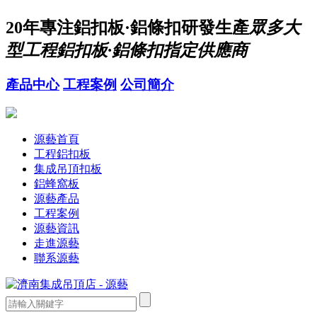
20年
專注鋁扣板·鋁條扣研發生產
眾多大
型工程鋁扣板·鋁條扣指定供應商
產品中心
工程案例
公司簡介
源藝首頁
工程鋁扣板
集成吊頂扣板
鋁蜂窩板
源藝產品
工程案例
源藝資訊
走進源藝
聯系源藝