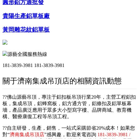
圓形鋁方通批發
貴陽生產鋁單板廠
黃岡雕花紋鋁單板
源藝全國服務熱線
181-3839-3981
181-3839-3981
關于濟南集成吊頂店的相關資訊動態
??佛山源藝吊頂，專注于鋁扣板吊頂行業20年，主營工程鋁扣
板，集成吊頂，鋁蜂窩板，鋁方通方管，鋁條扣及鋁單板幕
墻，產品廣泛應用于眾多大小型寫字樓、品牌商城、教育機
構、醫療康復工程等吊頂工程。
??自主研發，生產，銷售，一站式采購節省20%成本！如果您
對“
濟南集成吊頂店
”感興趣，歡迎來電咨詢
181-3839-3981 /