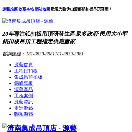
源藝推薦
收藏本站
網站地圖
歡迎光臨佛山源藝鋁扣板吊頂官網！
20年
專注鋁扣板吊頂研發生產
眾多政府·民用大小型
鋁扣板吊頂工程指定供應廠家
咨詢熱線：
181-3839-3981
181-3839-3981
源藝首頁
工程鋁扣板
集成吊頂扣板
鋁蜂窩板
源藝產品
工程案例
源藝資訊
走進源藝
聯系源藝