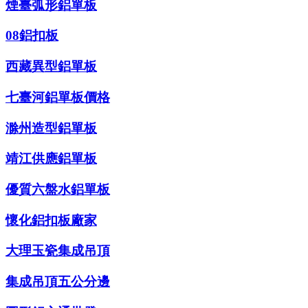
煙臺弧形鋁單板
08鋁扣板
西藏異型鋁單板
七臺河鋁單板價格
滁州造型鋁單板
靖江供應鋁單板
優質六盤水鋁單板
懷化鋁扣板廠家
大理玉瓷集成吊頂
集成吊頂五公分邊