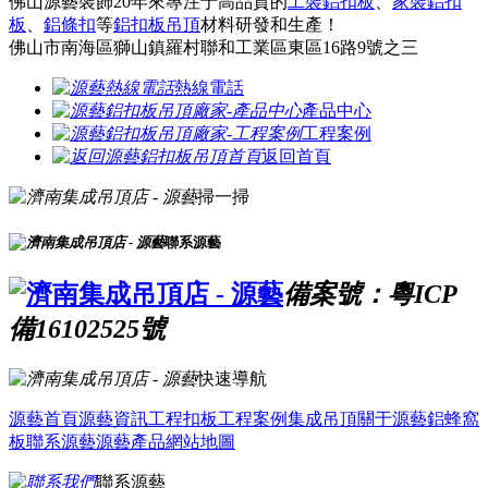
佛山源藝裝飾20年來專注于高品質的
工裝鋁扣板
、
家裝鋁扣
板
、
鋁條扣
等
鋁扣板吊頂
材料研發和生產！
佛山市南海區獅山鎮羅村聯和工業區東區16路9號之三
熱線電話
產品中心
工程案例
返回首頁
掃一掃
聯系源藝
備案號：粵ICP
備16102525號
快速導航
源藝首頁
源藝資訊
工程扣板
工程案例
集成吊頂
關于源藝
鋁蜂窩
板
聯系源藝
源藝產品
網站地圖
聯系源藝