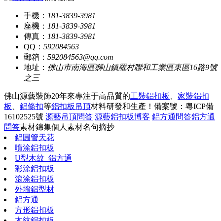
手機：
181-3839-3981
座機：
181-3839-3981
傳真：
181-3839-3981
QQ：
592084563
郵箱：
592084563@qq.com
地址：
佛山市南海區獅山鎮羅村聯和工業區東區16路9號
之三
佛山源藝裝飾20年來專注于高品質的
工裝鋁扣板
、
家裝鋁扣
板
、
鋁條扣
等
鋁扣板吊頂
材料研發和生產！
備案號：粵ICP備
16102525號
源藝吊頂問答
源藝鋁扣板博客
鋁方通問答
鋁方通
問答
素材錦集
個人素材
名句摘抄
鋁圓管天花
噴涂鋁扣板
U型木紋_鋁方通
彩涂鋁扣板
滾涂鋁扣板
外墻鋁型材
鋁方通
方形鋁扣板
木紋鋁扣板