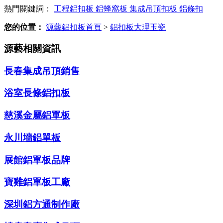
熱門關鍵詞：
工程鋁扣板
鋁蜂窩板
集成吊頂扣板
鋁條扣
您的位置：
源藝鋁扣板首頁
>
鋁扣板大理玉瓷
源藝相關資訊
長春集成吊頂銷售
浴室長條鋁扣板
慈溪金屬鋁單板
永川墻鋁單板
展館鋁單板品牌
寶雞鋁單板工廠
深圳鋁方通制作廠