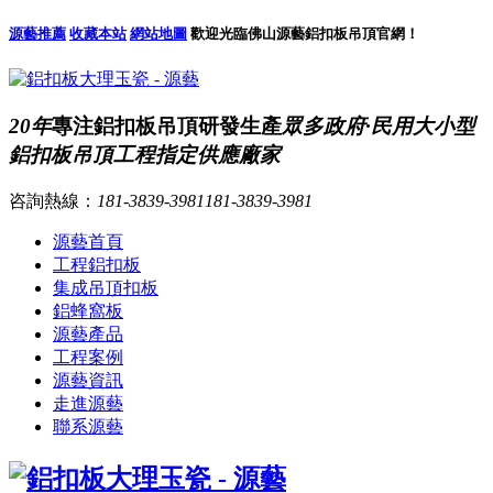
源藝推薦
收藏本站
網站地圖
歡迎光臨佛山源藝鋁扣板吊頂官網！
20年
專注鋁扣板吊頂研發生產
眾多政府·民用大小型
鋁扣板吊頂工程指定供應廠家
咨詢熱線：
181-3839-3981
181-3839-3981
源藝首頁
工程鋁扣板
集成吊頂扣板
鋁蜂窩板
源藝產品
工程案例
源藝資訊
走進源藝
聯系源藝