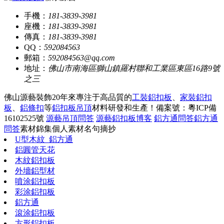
手機：
181-3839-3981
座機：
181-3839-3981
傳真：
181-3839-3981
QQ：
592084563
郵箱：
592084563@qq.com
地址：
佛山市南海區獅山鎮羅村聯和工業區東區16路9號
之三
佛山源藝裝飾20年來專注于高品質的
工裝鋁扣板
、
家裝鋁扣
板
、
鋁條扣
等
鋁扣板吊頂
材料研發和生產！
備案號：粵ICP備
16102525號
源藝吊頂問答
源藝鋁扣板博客
鋁方通問答
鋁方通
問答
素材錦集
個人素材
名句摘抄
U型木紋_鋁方通
鋁圓管天花
木紋鋁扣板
外墻鋁型材
噴涂鋁扣板
彩涂鋁扣板
鋁方通
滾涂鋁扣板
方形鋁扣板