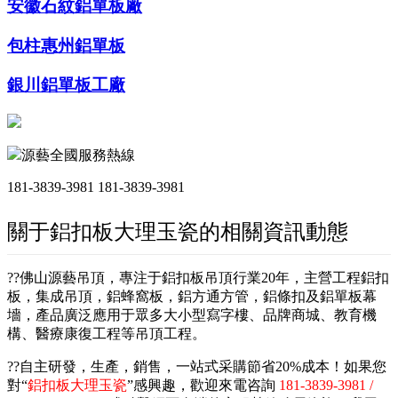
安徽石紋鋁單板廠
包柱惠州鋁單板
銀川鋁單板工廠
源藝全國服務熱線
181-3839-3981
181-3839-3981
關于鋁扣板大理玉瓷的相關資訊動態
??佛山源藝吊頂，專注于鋁扣板吊頂行業20年，主營工程鋁扣
板，集成吊頂，鋁蜂窩板，鋁方通方管，鋁條扣及鋁單板幕
墻，產品廣泛應用于眾多大小型寫字樓、品牌商城、教育機
構、醫療康復工程等吊頂工程。
??自主研發，生產，銷售，一站式采購節省20%成本！如果您
對“
鋁扣板大理玉瓷
”感興趣，歡迎來電咨詢
181-3839-3981 /