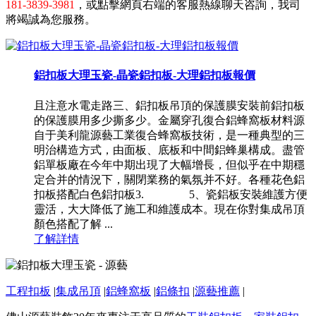
181-3839-3981
，或點擊網頁右端的客服熱線聊天咨詢，我司
將竭誠為您服務。
鋁扣板大理玉瓷-晶瓷鋁扣板-大理鋁扣板報價
且注意水電走路三、鋁扣板吊頂的保護膜安裝前鋁扣板
的保護膜用多少撕多少。金屬穿孔復合鋁蜂窩板材料源
自于美利龍源藝工業復合蜂窩板技術，是一種典型的三
明治構造方式，由面板、底板和中間鋁蜂巢構成。盡管
鋁單板廠在今年中期出現了大幅增長，但似乎在中期穩
定合并的情況下，關閉業務的氣氛并不好。各種花色鋁
扣板搭配白色鋁扣板3. 5、瓷鋁板安裝維護方便
靈活，大大降低了施工和維護成本。現在你對集成吊頂
顏色搭配了解 ...
了解詳情
工程扣板
|
集成吊頂
|
鋁蜂窩板
|
鋁條扣
|
源藝推薦
|