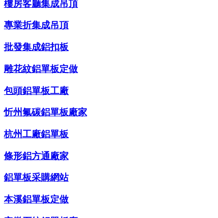
樓房客廳集成吊頂
專業折集成吊頂
批發集成鋁扣板
雕花紋鋁單板定做
包頭鋁單板工廠
忻州氟碳鋁單板廠家
杭州工廠鋁單板
條形鋁方通廠家
鋁單板采購網站
本溪鋁單板定做