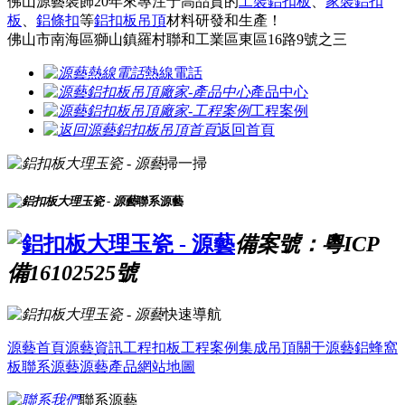
佛山源藝裝飾20年來專注于高品質的
工裝鋁扣板
、
家裝鋁扣
板
、
鋁條扣
等
鋁扣板吊頂
材料研發和生產！
佛山市南海區獅山鎮羅村聯和工業區東區16路9號之三
熱線電話
產品中心
工程案例
返回首頁
掃一掃
聯系源藝
備案號：粵ICP
備16102525號
快速導航
源藝首頁
源藝資訊
工程扣板
工程案例
集成吊頂
關于源藝
鋁蜂窩
板
聯系源藝
源藝產品
網站地圖
聯系源藝