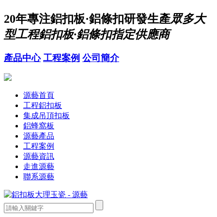
20年
專注鋁扣板·鋁條扣研發生產
眾多大
型工程鋁扣板·鋁條扣指定供應商
產品中心
工程案例
公司簡介
源藝首頁
工程鋁扣板
集成吊頂扣板
鋁蜂窩板
源藝產品
工程案例
源藝資訊
走進源藝
聯系源藝