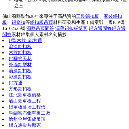
之三
佛山源藝裝飾20年來專注于高品質的
工裝鋁扣板
、
家裝鋁扣
板
、
鋁條扣
等
鋁扣板吊頂
材料研發和生產！
備案號：粵ICP備
16102525號
源藝吊頂問答
源藝鋁扣板博客
鋁方通問答
鋁方通
問答
素材錦集
個人素材
名句摘抄
U型木紋_鋁方通
滾涂鋁扣板
木紋鋁扣板
鋁圓管天花
外墻鋁型材
噴涂鋁扣板
彩涂鋁扣板
鋁方通
方形鋁扣板
江北鋁單板價格
墻面鋁單板工程
鋁單板幕墻工程價
烏蘭察布鋁單板工廠
滄州全屋集成吊頂
鋁方通掛片廠家