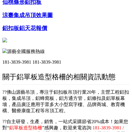
仙桃條形鋁扣板
涼臺集成吊頂效果圖
鋁扣板鋁天花報價
源藝全國服務熱線
181-3839-3981
181-3839-3981
關于鋁單板造型格柵的相關資訊動態
??佛山源藝吊頂，專注于鋁扣板吊頂行業20年，主營工程鋁扣
板，集成吊頂，鋁蜂窩板，鋁方通方管，鋁條扣及鋁單板幕
墻，產品廣泛應用于眾多大小型寫字樓、品牌商城、教育機
構、醫療康復工程等吊頂工程。
??自主研發，生產，銷售，一站式采購節省20%成本！如果您
對“
鋁單板造型格柵
”感興趣，歡迎來電咨詢
181-3839-3981 /