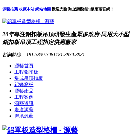
源藝推薦
收藏本站
網站地圖
歡迎光臨佛山源藝鋁扣板吊頂官網！
20年
專注鋁扣板吊頂研發生產
眾多政府·民用大小型
鋁扣板吊頂工程指定供應廠家
咨詢熱線：
181-3839-3981
181-3839-3981
源藝首頁
工程鋁扣板
集成吊頂扣板
鋁蜂窩板
源藝產品
工程案例
源藝資訊
走進源藝
聯系源藝