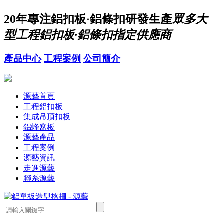
20年
專注鋁扣板·鋁條扣研發生產
眾多大
型工程鋁扣板·鋁條扣指定供應商
產品中心
工程案例
公司簡介
源藝首頁
工程鋁扣板
集成吊頂扣板
鋁蜂窩板
源藝產品
工程案例
源藝資訊
走進源藝
聯系源藝