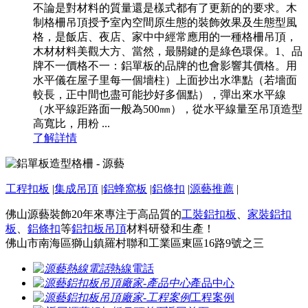
不論是對材料的質量還是樣式都有了更新的的要求。木
制格柵吊頂授予室內空間原生態的裝飾效果及生態型風
格，是飯店、夜店、家中中經常應用的一種格柵吊頂，
木材材料美觀大方、當然，最關鍵的是綠色環保。1、品
牌不一價格不一：鋁單板的品牌的也會影響其價格。用
水平儀在屋子里每一個墻柱）上面抄出水準點（若墻面
較長，正中間也盡可能抄好多個點），彈出來水平線
（水平線距路面一般為500㎜），從水平線量至吊頂造型
高寬比，用粉 ...
了解詳情
工程扣板
|
集成吊頂
|
鋁蜂窩板
|
鋁條扣
|
源藝推薦
|
佛山源藝裝飾20年來專注于高品質的
工裝鋁扣板
、
家裝鋁扣
板
、
鋁條扣
等
鋁扣板吊頂
材料研發和生產！
佛山市南海區獅山鎮羅村聯和工業區東區16路9號之三
熱線電話
產品中心
工程案例