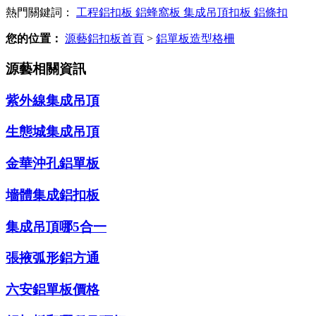
熱門關鍵詞：
工程鋁扣板
鋁蜂窩板
集成吊頂扣板
鋁條扣
您的位置：
源藝鋁扣板首頁
>
鋁單板造型格柵
源藝相關資訊
紫外線集成吊頂
生態城集成吊頂
金華沖孔鋁單板
墻體集成鋁扣板
集成吊頂哪5合一
張掖弧形鋁方通
六安鋁單板價格