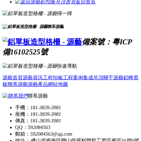
返回首頁
掃一掃
聯系源藝
備案號：粵ICP
備16102525號
快速導航
源藝首頁
源藝資訊
工程扣板
工程案例
集成吊頂
關于源藝
鋁蜂窩
板
聯系源藝
源藝產品
網站地圖
聯系源藝
手機：
181-3839-3981
座機：
181-3839-3981
傳真：
181-3839-3981
QQ：
592084563
郵箱：
592084563@qq.com
地址：
佛山市南海區獅山鎮羅村聯和工業區東區16路9號