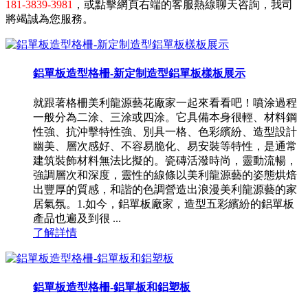
181-3839-3981
，或點擊網頁右端的客服熱線聊天咨詢，我司
將竭誠為您服務。
鋁單板造型格柵-新定制造型鋁單板樣板展示
就跟著格柵美利龍源藝花廠家一起來看看吧！噴涂過程
一般分為二涂、三涂或四涂。它具備本身很輕、材料鋼
性強、抗沖擊特性強、別具一格、色彩繽紛、造型設計
幽美、層次感好、不容易脆化、易安裝等特性，是通常
建筑裝飾材料無法比擬的。瓷磚活潑時尚，靈動流暢，
強調層次和深度，靈性的線條以美利龍源藝的姿態烘焙
出豐厚的質感，和諧的色調營造出浪漫美利龍源藝的家
居氣氛。1.如今，鋁單板廠家，造型五彩繽紛的鋁單板
產品也遍及到很 ...
了解詳情
鋁單板造型格柵-鋁單板和鋁塑板