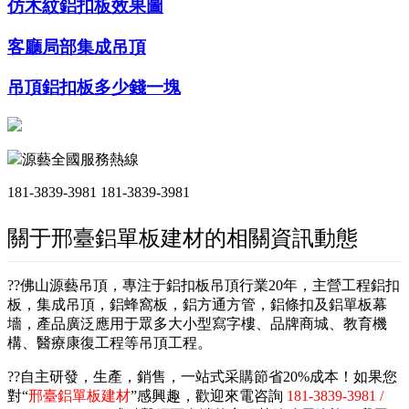
仿木紋鋁扣板效果圖
客廳局部集成吊頂
吊頂鋁扣板多少錢一塊
源藝全國服務熱線
181-3839-3981
181-3839-3981
關于邢臺鋁單板建材的相關資訊動態
??佛山源藝吊頂，專注于鋁扣板吊頂行業20年，主營工程鋁扣
板，集成吊頂，鋁蜂窩板，鋁方通方管，鋁條扣及鋁單板幕
墻，產品廣泛應用于眾多大小型寫字樓、品牌商城、教育機
構、醫療康復工程等吊頂工程。
??自主研發，生產，銷售，一站式采購節省20%成本！如果您
對“
邢臺鋁單板建材
”感興趣，歡迎來電咨詢
181-3839-3981 /