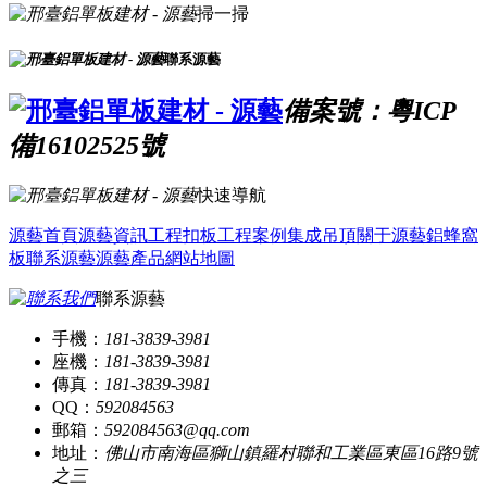
掃一掃
聯系源藝
備案號：粵ICP
備16102525號
快速導航
源藝首頁
源藝資訊
工程扣板
工程案例
集成吊頂
關于源藝
鋁蜂窩
板
聯系源藝
源藝產品
網站地圖
聯系源藝
手機：
181-3839-3981
座機：
181-3839-3981
傳真：
181-3839-3981
QQ：
592084563
郵箱：
592084563@qq.com
地址：
佛山市南海區獅山鎮羅村聯和工業區東區16路9號
之三