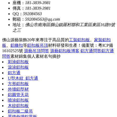
座機：
181-3839-3981
傳真：
181-3839-3981
QQ：
592084563
郵箱：
592084563@qq.com
地址：
佛山市南海區獅山鎮羅村聯和工業區東區16路9號
之三
佛山源藝裝飾20年來專注于高品質的
工裝鋁扣板
、
家裝鋁扣
板
、
鋁條扣
等
鋁扣板吊頂
材料研發和生產！
備案號：粵ICP備
16102525號
源藝吊頂問答
源藝鋁扣板博客
鋁方通問答
鋁方通
問答
素材錦集
個人素材
名句摘抄
彩涂鋁扣板
滾涂鋁扣板
鋁方通
U型木紋_鋁方通
方形鋁扣板
外墻鋁型材
鋁圓管天花
噴涂鋁扣板
木紋鋁扣板
鋁扣板二級吊
景德外墻鋁單板