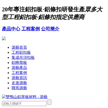
20年
專注鋁扣板·鋁條扣研發生產
眾多大
型工程鋁扣板·鋁條扣指定供應商
產品中心
工程案例
公司簡介
源藝首頁
工程鋁扣板
集成吊頂扣板
鋁蜂窩板
源藝產品
工程案例
源藝資訊
走進源藝
聯系源藝