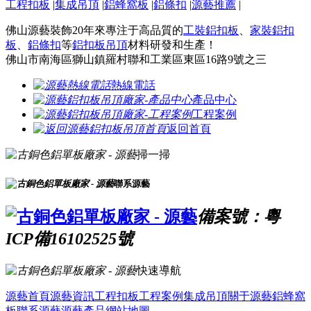
工程扣板
|
集成吊頂
|
鋁蜂窩板
|
鋁條扣
|
源藝推薦
|
佛山源藝裝飾20年來專注于高品質的
工裝鋁扣板
、
家裝鋁扣
板
、
鋁條扣
等
鋁扣板吊頂
材料研發和生產！
佛山市南海區獅山鎮羅村聯和工業區東區16路9號之三
熱線電話
產品中心
工程案例
返回首頁
掃一掃
聯系源藝
備案號：粵
ICP備16102525號
快速導航
源藝首頁
源藝資訊
工程扣板
工程案例
集成吊頂
關于源藝
鋁蜂窩
板
聯系源藝
源藝產品
網站地圖