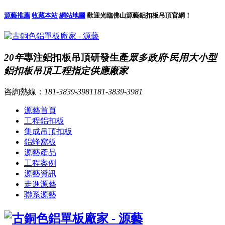
源藝推薦
收藏本站
網站地圖
歡迎光臨佛山源藝鋁扣板吊頂官網！
20年
專注鋁扣板吊頂研發生產
眾多政府·民用大小型
鋁扣板吊頂工程指定供應廠家
咨詢熱線：
181-3839-3981
181-3839-3981
源藝首頁
工程鋁扣板
集成吊頂扣板
鋁蜂窩板
源藝產品
工程案例
源藝資訊
走進源藝
聯系源藝