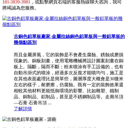
181-3839-3981
，或點擊網頁右端的客服熱線聊天咨詢，我司
將竭誠為您服務。
古銅色鋁單板廠家-金屬拉絲銅色鋁單板與一般鋁單板的
幾個點區別
而且金屬屏風，它的裝飾是不會產生腐蝕、銹蝕或磨損
現象的。銅板刻畫，使用電雕機械將設計圖案刻畫在銅
板上。隔斷，隔而不斷；粉末噴涂有手工設備的，也有
自動吊掛式的噴涂，經過多次反復才能噴均勻，施工是
在其他表面處理比是簡單些，圖層厚度大概會是30微米
左右的樣子，耐磨擦，仿腐蝕。既有一定的裝飾效果還
相較其他材料更能抵御環境的影響。比如雕塑、鐵制
品、銅制品、鋁制品，甚至是不銹鋼制品等。走廊吊頂
—石膏 石膏吊頂 ...
了解詳情