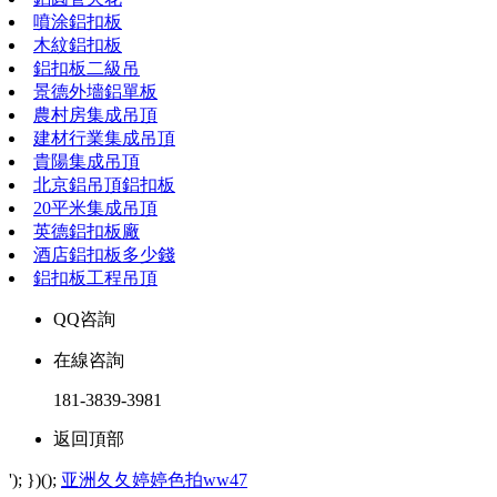
噴涂鋁扣板
木紋鋁扣板
鋁扣板二級吊
景德外墻鋁單板
農村房集成吊頂
建材行業集成吊頂
貴陽集成吊頂
北京鋁吊頂鋁扣板
20平米集成吊頂
英德鋁扣板廠
酒店鋁扣板多少錢
鋁扣板工程吊頂
QQ咨詢
在線咨詢
181-3839-3981
返回頂部
'); })();
亚洲夂夂婷婷色拍ww47