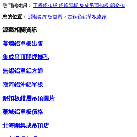
熱門關鍵詞：
工程鋁扣板
鋁蜂窩板
集成吊頂扣板
鋁條扣
您的位置：
源藝鋁扣板首頁
>
古銅色鋁單板廠家
源藝相關資訊
幕墻鋁單板出售
集成吊頂開煙機孔
無錫鋁單鋁方通
臨河鋁沖鋁單板
鋁扣板錯層吊頂圖片
藁城鋁單板價格
北海開集成吊頂店