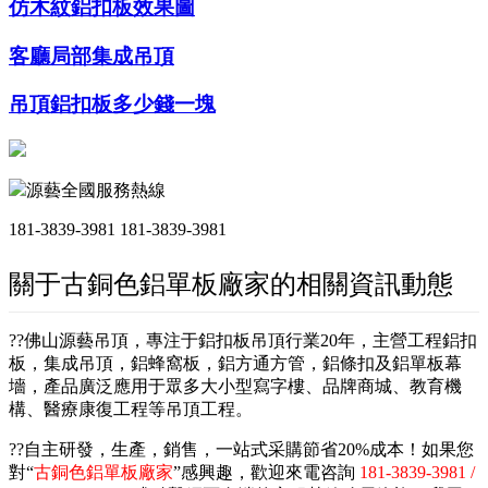
仿木紋鋁扣板效果圖
客廳局部集成吊頂
吊頂鋁扣板多少錢一塊
源藝全國服務熱線
181-3839-3981
181-3839-3981
關于古銅色鋁單板廠家的相關資訊動態
??佛山源藝吊頂，專注于鋁扣板吊頂行業20年，主營工程鋁扣
板，集成吊頂，鋁蜂窩板，鋁方通方管，鋁條扣及鋁單板幕
墻，產品廣泛應用于眾多大小型寫字樓、品牌商城、教育機
構、醫療康復工程等吊頂工程。
??自主研發，生產，銷售，一站式采購節省20%成本！如果您
對“
古銅色鋁單板廠家
”感興趣，歡迎來電咨詢
181-3839-3981 /