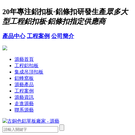
20年
專注鋁扣板·鋁條扣研發生產
眾多大
型工程鋁扣板·鋁條扣指定供應商
產品中心
工程案例
公司簡介
源藝首頁
工程鋁扣板
集成吊頂扣板
鋁蜂窩板
源藝產品
工程案例
源藝資訊
走進源藝
聯系源藝