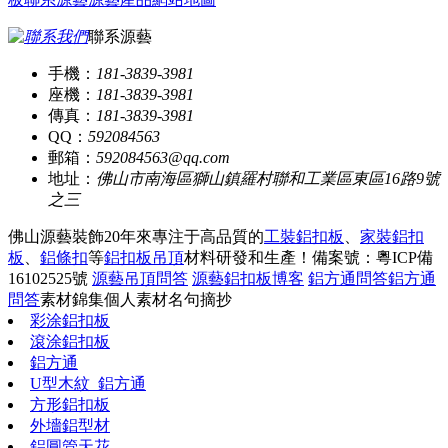
聯系源藝
手機：
181-3839-3981
座機：
181-3839-3981
傳真：
181-3839-3981
QQ：
592084563
郵箱：
592084563@qq.com
地址：
佛山市南海區獅山鎮羅村聯和工業區東區16路9號
之三
佛山源藝裝飾20年來專注于高品質的
工裝鋁扣板
、
家裝鋁扣
板
、
鋁條扣
等
鋁扣板吊頂
材料研發和生產！
備案號：粵ICP備
16102525號
源藝吊頂問答
源藝鋁扣板博客
鋁方通問答
鋁方通
問答
素材錦集
個人素材
名句摘抄
彩涂鋁扣板
滾涂鋁扣板
鋁方通
U型木紋_鋁方通
方形鋁扣板
外墻鋁型材
鋁圓管天花