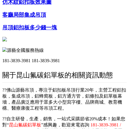
仿木紋鋁扣板效果圖
客廳局部集成吊頂
吊頂鋁扣板多少錢一塊
源藝全國服務熱線
181-3839-3981
181-3839-3981
關于昆山氟碳鋁單板的相關資訊動態
??佛山源藝吊頂，專注于鋁扣板吊頂行業20年，主營工程鋁扣
板，集成吊頂，鋁蜂窩板，鋁方通方管，鋁條扣及鋁單板幕
墻，產品廣泛應用于眾多大小型寫字樓、品牌商城、教育機
構、醫療康復工程等吊頂工程。
??自主研發，生產，銷售，一站式采購節省20%成本！如果您
對“
昆山氟碳鋁單板
”感興趣，歡迎來電咨詢
181-3839-3981 /