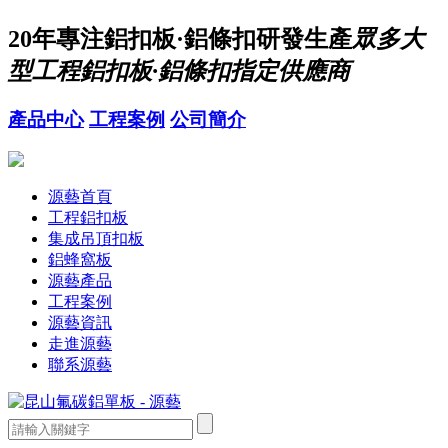
20年
專注鋁扣板·鋁條扣研發生產
眾多大
型工程鋁扣板·鋁條扣指定供應商
產品中心
工程案例
公司簡介
源藝首頁
工程鋁扣板
集成吊頂扣板
鋁蜂窩板
源藝產品
工程案例
源藝資訊
走進源藝
聯系源藝