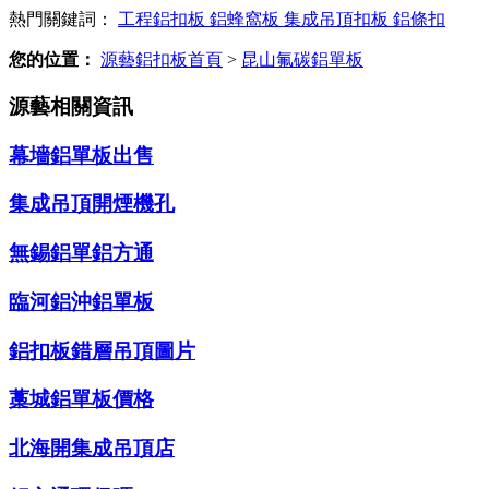
熱門關鍵詞：
工程鋁扣板
鋁蜂窩板
集成吊頂扣板
鋁條扣
您的位置：
源藝鋁扣板首頁
>
昆山氟碳鋁單板
源藝相關資訊
幕墻鋁單板出售
集成吊頂開煙機孔
無錫鋁單鋁方通
臨河鋁沖鋁單板
鋁扣板錯層吊頂圖片
藁城鋁單板價格
北海開集成吊頂店