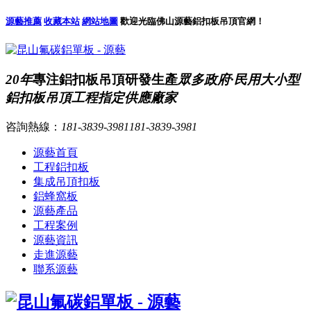
源藝推薦
收藏本站
網站地圖
歡迎光臨佛山源藝鋁扣板吊頂官網！
20年
專注鋁扣板吊頂研發生產
眾多政府·民用大小型
鋁扣板吊頂工程指定供應廠家
咨詢熱線：
181-3839-3981
181-3839-3981
源藝首頁
工程鋁扣板
集成吊頂扣板
鋁蜂窩板
源藝產品
工程案例
源藝資訊
走進源藝
聯系源藝