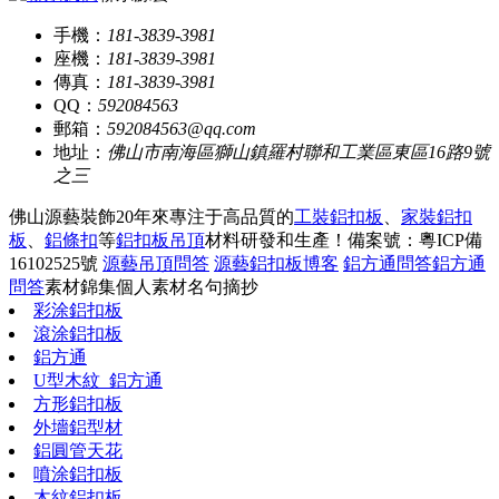
手機：
181-3839-3981
座機：
181-3839-3981
傳真：
181-3839-3981
QQ：
592084563
郵箱：
592084563@qq.com
地址：
佛山市南海區獅山鎮羅村聯和工業區東區16路9號
之三
佛山源藝裝飾20年來專注于高品質的
工裝鋁扣板
、
家裝鋁扣
板
、
鋁條扣
等
鋁扣板吊頂
材料研發和生產！
備案號：粵ICP備
16102525號
源藝吊頂問答
源藝鋁扣板博客
鋁方通問答
鋁方通
問答
素材錦集
個人素材
名句摘抄
彩涂鋁扣板
滾涂鋁扣板
鋁方通
U型木紋_鋁方通
方形鋁扣板
外墻鋁型材
鋁圓管天花
噴涂鋁扣板
木紋鋁扣板