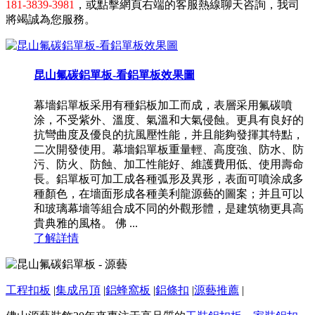
181-3839-3981
，或點擊網頁右端的客服熱線聊天咨詢，我司
將竭誠為您服務。
昆山氟碳鋁單板-看鋁單板效果圖
幕墻鋁單板采用有種鋁板加工而成，表層采用氟碳噴
涂，不受紫外、溫度、氣溫和大氣侵蝕。更具有良好的
抗彎曲度及優良的抗風壓性能，并且能夠發揮其特點，
二次開發使用。幕墻鋁單板重量輕、高度強、防水、防
污、防火、防蝕、加工性能好、維護費用低、使用壽命
長。鋁單板可加工成各種弧形及異形，表面可噴涂成多
種顏色，在墻面形成各種美利龍源藝的圖案；并且可以
和玻璃幕墻等組合成不同的外觀形體，是建筑物更具高
貴典雅的風格。 佛 ...
了解詳情
工程扣板
|
集成吊頂
|
鋁蜂窩板
|
鋁條扣
|
源藝推薦
|