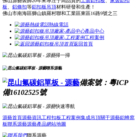
佛山源藝裝飾20年來專注于高品質的
工裝鋁扣板
、
家裝鋁扣
板
、
鋁條扣
等
鋁扣板吊頂
材料研發和生產！
佛山市南海區獅山鎮羅村聯和工業區東區16路9號之三
熱線電話
產品中心
工程案例
返回首頁
掃一掃
聯系源藝
備案號：粵ICP
備16102525號
快速導航
源藝首頁
源藝資訊
工程扣板
工程案例
集成吊頂
關于源藝
鋁蜂窩
板
聯系源藝
源藝產品
網站地圖
聯系源藝