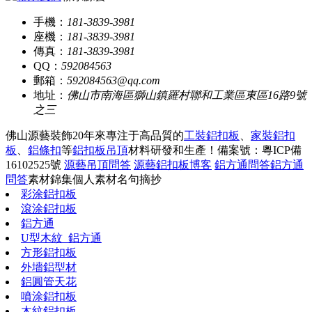
手機：
181-3839-3981
座機：
181-3839-3981
傳真：
181-3839-3981
QQ：
592084563
郵箱：
592084563@qq.com
地址：
佛山市南海區獅山鎮羅村聯和工業區東區16路9號
之三
佛山源藝裝飾20年來專注于高品質的
工裝鋁扣板
、
家裝鋁扣
板
、
鋁條扣
等
鋁扣板吊頂
材料研發和生產！
備案號：粵ICP備
16102525號
源藝吊頂問答
源藝鋁扣板博客
鋁方通問答
鋁方通
問答
素材錦集
個人素材
名句摘抄
彩涂鋁扣板
滾涂鋁扣板
鋁方通
U型木紋_鋁方通
方形鋁扣板
外墻鋁型材
鋁圓管天花
噴涂鋁扣板
木紋鋁扣板