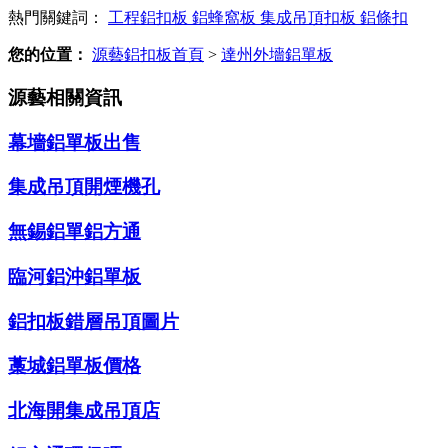
熱門關鍵詞：
工程鋁扣板
鋁蜂窩板
集成吊頂扣板
鋁條扣
您的位置：
源藝鋁扣板首頁
>
達州外墻鋁單板
源藝相關資訊
幕墻鋁單板出售
集成吊頂開煙機孔
無錫鋁單鋁方通
臨河鋁沖鋁單板
鋁扣板錯層吊頂圖片
藁城鋁單板價格
北海開集成吊頂店