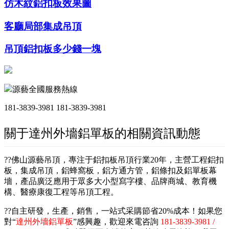
仿木紋鋁扣板效果圖
客廳局部集成吊頂
吊頂鋁扣板多少錢一塊
源藝全國服務熱線
181-3839-3981
181-3839-3981
關于達州外墻鋁單板的相關資訊動態
??佛山源藝吊頂，專注于鋁扣板吊頂行業20年，主營工程鋁扣
板，集成吊頂，鋁蜂窩板，鋁方通方管，鋁條扣及鋁單板幕
墻，產品廣泛應用于眾多大小型寫字樓、品牌商城、教育機
構、醫療康復工程等吊頂工程。
??自主研發，生產，銷售，一站式采購節省20%成本！如果您
對“
達州外墻鋁單板
”感興趣，歡迎來電咨詢
181-3839-3981 /