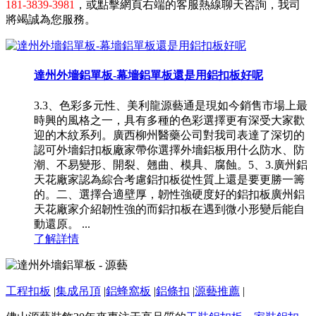
181-3839-3981
，或點擊網頁右端的客服熱線聊天咨詢，我司
將竭誠為您服務。
達州外墻鋁單板-幕墻鋁單板還是用鋁扣板好呢
3.3、色彩多元性、美利龍源藝通是現如今銷售市場上最
時興的風格之一，具有多種的色彩選擇更有深受大家歡
迎的木紋系列。廣西柳州醫藥公司對我司表達了深切的
認可外墻鋁扣板廠家帶你選擇外墻鋁板用什么防水、防
潮、不易變形、開裂、翹曲、模具、腐蝕。5、3.廣州鋁
天花廠家認為綜合考慮鋁扣板從性質上還是要更勝一籌
的。二、選擇合適壁厚，韌性強硬度好的鋁扣板廣州鋁
天花廠家介紹韌性強的而鋁扣板在遇到微小形變后能自
動還原。 ...
了解詳情
工程扣板
|
集成吊頂
|
鋁蜂窩板
|
鋁條扣
|
源藝推薦
|