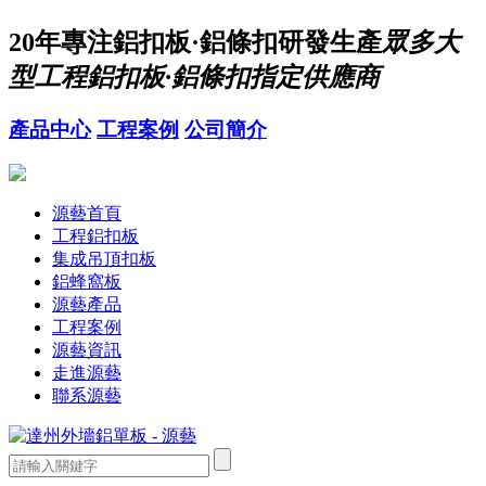
20年
專注鋁扣板·鋁條扣研發生產
眾多大
型工程鋁扣板·鋁條扣指定供應商
產品中心
工程案例
公司簡介
源藝首頁
工程鋁扣板
集成吊頂扣板
鋁蜂窩板
源藝產品
工程案例
源藝資訊
走進源藝
聯系源藝