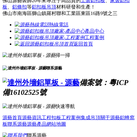
佛山源藝裝飾20年來專注于高品質的
工裝鋁扣板
、
家裝鋁扣
板
、
鋁條扣
等
鋁扣板吊頂
材料研發和生產！
佛山市南海區獅山鎮羅村聯和工業區東區16路9號之三
熱線電話
產品中心
工程案例
返回首頁
掃一掃
聯系源藝
備案號：粵ICP
備16102525號
快速導航
源藝首頁
源藝資訊
工程扣板
工程案例
集成吊頂
關于源藝
鋁蜂窩
板
聯系源藝
源藝產品
網站地圖
聯系源藝