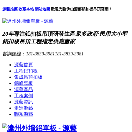
源藝推薦
收藏本站
網站地圖
歡迎光臨佛山源藝鋁扣板吊頂官網！
20年
專注鋁扣板吊頂研發生產
眾多政府·民用大小型
鋁扣板吊頂工程指定供應廠家
咨詢熱線：
181-3839-3981
181-3839-3981
源藝首頁
工程鋁扣板
集成吊頂扣板
鋁蜂窩板
源藝產品
工程案例
源藝資訊
走進源藝
聯系源藝