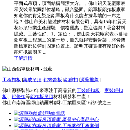
平面式吊頂，頂面結構簡潔大方。，佛山鋁天花廠家表
示安裝骨架圖部位精確，融合堅固。鋁單板鋁扣板廠家
知道你們肯定疑惑鋁單板為什么能占據幕墻的一席之
地？ 佛山市美利龍裝飾材料有限公司，具有15年鋁質天
花吊頂行業生產經驗，價格優惠，歡迎咨詢！吸音材料
隱藏。工藝性好。1、定位：，佛山鋁天花廠家表示幕墻
鋁單板工程施工的第一步，最先就得安裝骨架，將骨架
圖標定部位彈到固定位置上。證明其確實擁有較好的性
能可抵御廚房 ...
了解詳情
工程扣板
|
集成吊頂
|
鋁蜂窩板
|
鋁條扣
|
源藝推薦
|
佛山源藝裝飾20年來專注于高品質的
工裝鋁扣板
、
家裝鋁扣
板
、
鋁條扣
等
鋁扣板吊頂
材料研發和生產！
佛山市南海區獅山鎮羅村聯和工業區東區16路9號之三
熱線電話
產品中心
工程案例