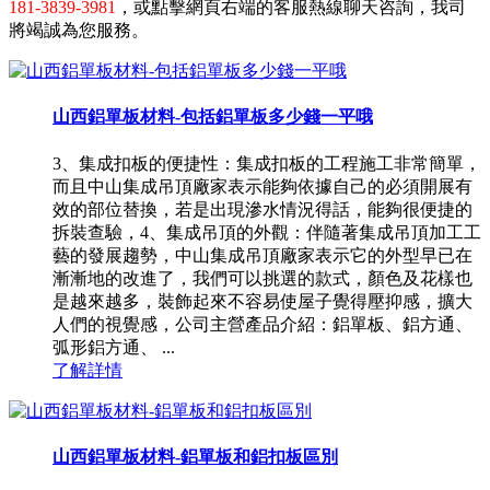
181-3839-3981
，或點擊網頁右端的客服熱線聊天咨詢，我司
將竭誠為您服務。
山西鋁單板材料-包括鋁單板多少錢一平哦
3、集成扣板的便捷性：集成扣板的工程施工非常簡單，
而且中山集成吊頂廠家表示能夠依據自己的必須開展有
效的部位替換，若是出現滲水情況得話，能夠很便捷的
拆裝查驗，4、集成吊頂的外觀：伴隨著集成吊頂加工工
藝的發展趨勢，中山集成吊頂廠家表示它的外型早已在
漸漸地的改進了，我們可以挑選的款式，顏色及花樣也
是越來越多，裝飾起來不容易使屋子覺得壓抑感，擴大
人們的視覺感，公司主營產品介紹：鋁單板、鋁方通、
弧形鋁方通、 ...
了解詳情
山西鋁單板材料-鋁單板和鋁扣板區別