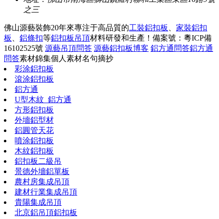
之三
佛山源藝裝飾20年來專注于高品質的
工裝鋁扣板
、
家裝鋁扣
板
、
鋁條扣
等
鋁扣板吊頂
材料研發和生產！
備案號：粵ICP備
16102525號
源藝吊頂問答
源藝鋁扣板博客
鋁方通問答
鋁方通
問答
素材錦集
個人素材
名句摘抄
彩涂鋁扣板
滾涂鋁扣板
鋁方通
U型木紋_鋁方通
方形鋁扣板
外墻鋁型材
鋁圓管天花
噴涂鋁扣板
木紋鋁扣板
鋁扣板二級吊
景德外墻鋁單板
農村房集成吊頂
建材行業集成吊頂
貴陽集成吊頂
北京鋁吊頂鋁扣板