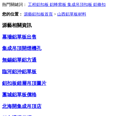
熱門關鍵詞：
工程鋁扣板
鋁蜂窩板
集成吊頂扣板
鋁條扣
您的位置：
源藝鋁扣板首頁
>
山西鋁單板材料
源藝相關資訊
幕墻鋁單板出售
集成吊頂開煙機孔
無錫鋁單鋁方通
臨河鋁沖鋁單板
鋁扣板錯層吊頂圖片
藁城鋁單板價格
北海開集成吊頂店