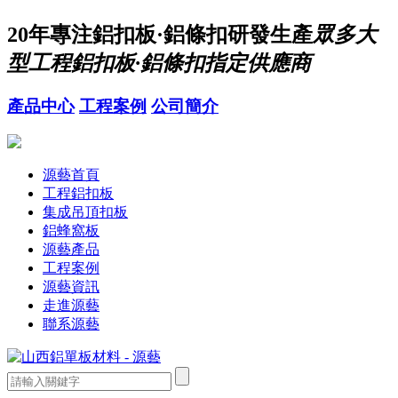
20年
專注鋁扣板·鋁條扣研發生產
眾多大
型工程鋁扣板·鋁條扣指定供應商
產品中心
工程案例
公司簡介
源藝首頁
工程鋁扣板
集成吊頂扣板
鋁蜂窩板
源藝產品
工程案例
源藝資訊
走進源藝
聯系源藝