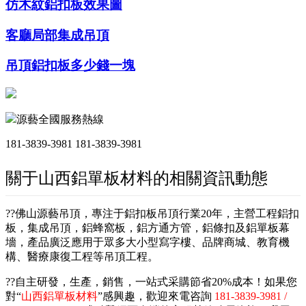
仿木紋鋁扣板效果圖
客廳局部集成吊頂
吊頂鋁扣板多少錢一塊
源藝全國服務熱線
181-3839-3981
181-3839-3981
關于山西鋁單板材料的相關資訊動態
??佛山源藝吊頂，專注于鋁扣板吊頂行業20年，主營工程鋁扣
板，集成吊頂，鋁蜂窩板，鋁方通方管，鋁條扣及鋁單板幕
墻，產品廣泛應用于眾多大小型寫字樓、品牌商城、教育機
構、醫療康復工程等吊頂工程。
??自主研發，生產，銷售，一站式采購節省20%成本！如果您
對“
山西鋁單板材料
”感興趣，歡迎來電咨詢
181-3839-3981 /