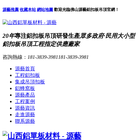
源藝推薦
收藏本站
網站地圖
歡迎光臨佛山源藝鋁扣板吊頂官網！
20年
專注鋁扣板吊頂研發生產
眾多政府·民用大小型
鋁扣板吊頂工程指定供應廠家
咨詢熱線：
181-3839-3981
181-3839-3981
源藝首頁
工程鋁扣板
集成吊頂扣板
鋁蜂窩板
源藝產品
工程案例
源藝資訊
走進源藝
聯系源藝