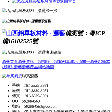
返回首頁
掃一掃
聯系源藝
備案號：粵ICP
備16102525號
快速導航
源藝首頁
源藝資訊
工程扣板
工程案例
集成吊頂
關于源藝
鋁蜂窩
板
聯系源藝
源藝產品
網站地圖
聯系源藝
手機：
181-3839-3981
座機：
181-3839-3981
傳真：
181-3839-3981
QQ：
592084563
郵箱：
592084563@qq.com
地址：
佛山市南海區獅山鎮羅村聯和工業區東區16路9號