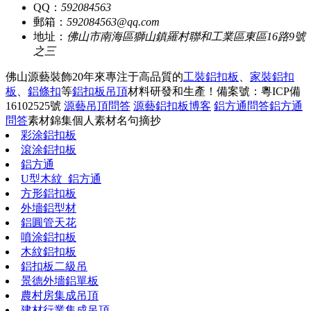
QQ：
592084563
郵箱：
592084563@qq.com
地址：
佛山市南海區獅山鎮羅村聯和工業區東區16路9號
之三
佛山源藝裝飾20年來專注于高品質的
工裝鋁扣板
、
家裝鋁扣
板
、
鋁條扣
等
鋁扣板吊頂
材料研發和生產！
備案號：粵ICP備
16102525號
源藝吊頂問答
源藝鋁扣板博客
鋁方通問答
鋁方通
問答
素材錦集
個人素材
名句摘抄
彩涂鋁扣板
滾涂鋁扣板
鋁方通
U型木紋_鋁方通
方形鋁扣板
外墻鋁型材
鋁圓管天花
噴涂鋁扣板
木紋鋁扣板
鋁扣板二級吊
景德外墻鋁單板
農村房集成吊頂
建材行業集成吊頂