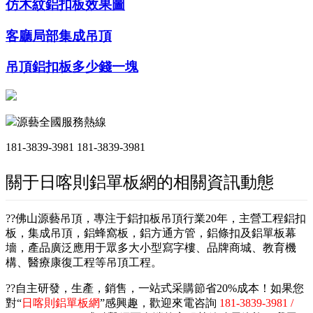
仿木紋鋁扣板效果圖
客廳局部集成吊頂
吊頂鋁扣板多少錢一塊
源藝全國服務熱線
181-3839-3981
181-3839-3981
關于日喀則鋁單板網的相關資訊動態
??佛山源藝吊頂，專注于鋁扣板吊頂行業20年，主營工程鋁扣
板，集成吊頂，鋁蜂窩板，鋁方通方管，鋁條扣及鋁單板幕
墻，產品廣泛應用于眾多大小型寫字樓、品牌商城、教育機
構、醫療康復工程等吊頂工程。
??自主研發，生產，銷售，一站式采購節省20%成本！如果您
對“
日喀則鋁單板網
”感興趣，歡迎來電咨詢
181-3839-3981 /