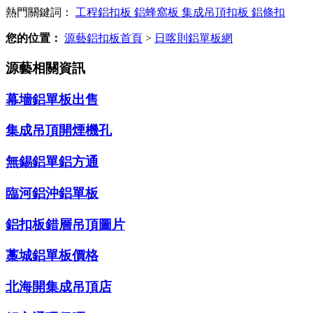
熱門關鍵詞：
工程鋁扣板
鋁蜂窩板
集成吊頂扣板
鋁條扣
您的位置：
源藝鋁扣板首頁
>
日喀則鋁單板網
源藝相關資訊
幕墻鋁單板出售
集成吊頂開煙機孔
無錫鋁單鋁方通
臨河鋁沖鋁單板
鋁扣板錯層吊頂圖片
藁城鋁單板價格
北海開集成吊頂店