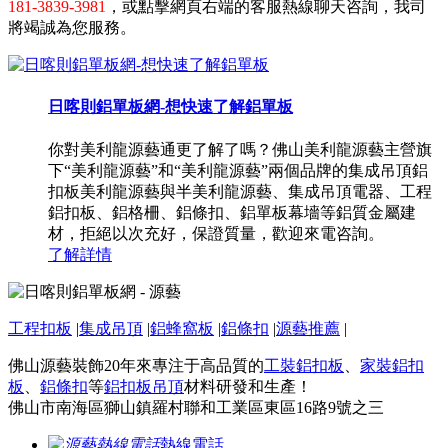
181-3839-3981
，或點擊網頁右端的客服熱線聊天咨詢，我司
將竭誠為您服務。
日喀則鋁單板網-想快速了解鋁單板
你對美利龍源藝通更了解了嗎？佛山美利龍源藝主營旗
下“美利龍源藝”和“美利龍源藝”兩個品牌的集成吊頂鋁
扣板美利龍源藝與半美利龍源藝、集成吊頂電器、工程
鋁扣板、鋁格柵、鋁條扣、鋁單板幕墻等鋁質金屬建
材，拒絕以次充好，保證質量，歡迎來電咨詢。
了解詳情
工程扣板
|
集成吊頂
|
鋁蜂窩板
|
鋁條扣
|
源藝推薦
|
佛山源藝裝飾20年來專注于高品質的
工裝鋁扣板
、
家裝鋁扣
板
、
鋁條扣
等
鋁扣板吊頂
材料研發和生產！
佛山市南海區獅山鎮羅村聯和工業區東區16路9號之三
熱線電話