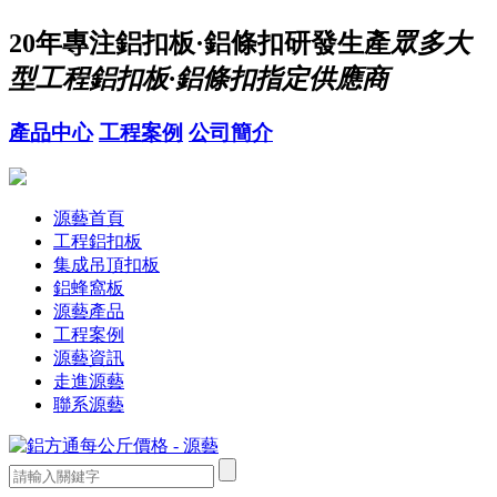
20年
專注鋁扣板·鋁條扣研發生產
眾多大
型工程鋁扣板·鋁條扣指定供應商
產品中心
工程案例
公司簡介
源藝首頁
工程鋁扣板
集成吊頂扣板
鋁蜂窩板
源藝產品
工程案例
源藝資訊
走進源藝
聯系源藝