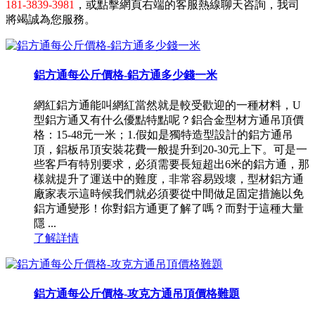
181-3839-3981
，或點擊網頁右端的客服熱線聊天咨詢，我司
將竭誠為您服務。
鋁方通每公斤價格-鋁方通多少錢一米
網紅鋁方通能叫網紅當然就是較受歡迎的一種材料，U
型鋁方通又有什么優點特點呢？鋁合金型材方通吊頂價
格：15-48元一米；1.假如是獨特造型設計的鋁方通吊
頂，鋁板吊頂安裝花費一般提升到20-30元上下。可是一
些客戶有特別要求，必須需要長短超出6米的鋁方通，那
樣就提升了運送中的難度，非常容易毀壞，型材鋁方通
廠家表示這時候我們就必須要從中間做足固定措施以免
鋁方通變形！你對鋁方通更了解了嗎？而對于這種大量
隱 ...
了解詳情
鋁方通每公斤價格-攻克方通吊頂價格難題