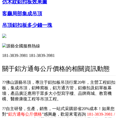
仿木紋鋁扣板效果圖
客廳局部集成吊頂
吊頂鋁扣板多少錢一塊
源藝全國服務熱線
181-3839-3981
181-3839-3981
關于鋁方通每公斤價格的相關資訊動態
??佛山源藝吊頂，專注于鋁扣板吊頂行業20年，主營工程鋁扣
板，集成吊頂，鋁蜂窩板，鋁方通方管，鋁條扣及鋁單板幕
墻，產品廣泛應用于眾多大小型寫字樓、品牌商城、教育機
構、醫療康復工程等吊頂工程。
??自主研發，生產，銷售，一站式采購節省20%成本！如果您
對“
鋁方通每公斤價格
”感興趣，歡迎來電咨詢
181-3839-3981 /