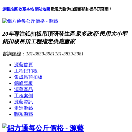
源藝推薦
收藏本站
網站地圖
歡迎光臨佛山源藝鋁扣板吊頂官網！
20年
專注鋁扣板吊頂研發生產
眾多政府·民用大小型
鋁扣板吊頂工程指定供應廠家
咨詢熱線：
181-3839-3981
181-3839-3981
源藝首頁
工程鋁扣板
集成吊頂扣板
鋁蜂窩板
源藝產品
工程案例
源藝資訊
走進源藝
聯系源藝