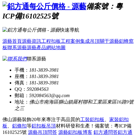
備案號：粵
ICP備16102525號
快速導航
源藝首頁
源藝資訊
工程扣板
工程案例
集成吊頂
關于源藝
鋁蜂窩
板
聯系源藝
源藝產品
網站地圖
聯系源藝
手機：
181-3839-3981
座機：
181-3839-3981
傳真：
181-3839-3981
QQ：
592084563
郵箱：
592084563@qq.com
地址：
佛山市南海區獅山鎮羅村聯和工業區東區16路9號
之三
佛山源藝裝飾20年來專注于高品質的
工裝鋁扣板
、
家裝鋁扣
板
、
鋁條扣
等
鋁扣板吊頂
材料研發和生產！
備案號：粵ICP備
16102525號
源藝吊頂問答
源藝鋁扣板博客
鋁方通問答
鋁方通