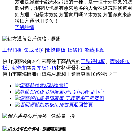
方通是歸屬于鋁天花吊頂的一種，是一種十分常見的裝
飾材料，現階段也是有愈來愈多的人會在建筑裝修選用
鋁方通。但是木紋鋁方通實用嗎？木紋鋁方通廠家來講
講鋁方通能用多久！
了解詳情
工程扣板
|
集成吊頂
|
鋁蜂窩板
|
鋁條扣
|
源藝推薦
|
佛山源藝裝飾20年來專注于高品質的
工裝鋁扣板
、
家裝鋁扣
板
、
鋁條扣
等
鋁扣板吊頂
材料研發和生產！
佛山市南海區獅山鎮羅村聯和工業區東區16路9號之三
熱線電話
產品中心
工程案例
返回首頁
掃一掃
聯系源藝