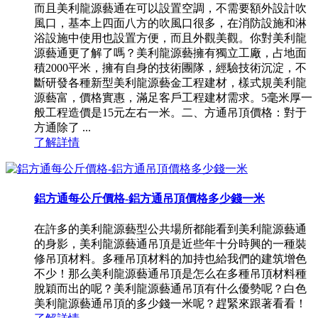
而且美利龍源藝通在可以設置空調，不需要額外設計吹
風口，基本上四面八方的吹風口很多，在消防設施和淋
浴設施中使用也設置方便，而且外觀美觀。你對美利龍
源藝通更了解了嗎？美利龍源藝擁有獨立工廠，占地面
積2000平米，擁有自身的技術團隊，經驗技術沉淀，不
斷研發各種新型美利龍源藝金工程建材，樣式規美利龍
源藝富，價格實惠，滿足客戶工程建材需求。5毫米厚一
般工程造價是15元左右一米。二、方通吊頂價格：對于
方通除了 ...
了解詳情
鋁方通每公斤價格-鋁方通吊頂價格多少錢一米
在許多的美利龍源藝型公共場所都能看到美利龍源藝通
的身影，美利龍源藝通吊頂是近些年十分時興的一種裝
修吊頂材料。多種吊頂材料的加持也給我們的建筑增色
不少！那么美利龍源藝通吊頂是怎么在多種吊頂材料種
脫穎而出的呢？美利龍源藝通吊頂有什么優勢呢？白色
美利龍源藝通吊頂的多少錢一米呢？趕緊來跟著看看！