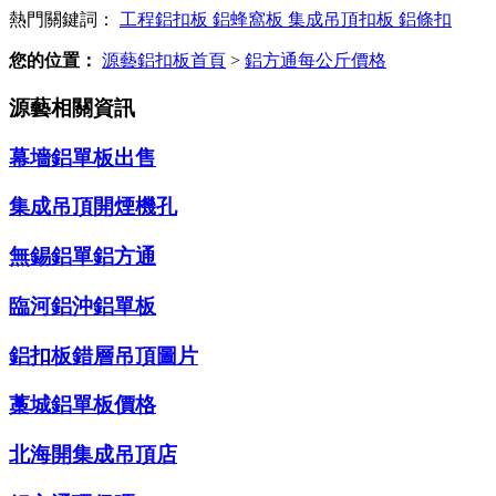
熱門關鍵詞：
工程鋁扣板
鋁蜂窩板
集成吊頂扣板
鋁條扣
您的位置：
源藝鋁扣板首頁
>
鋁方通每公斤價格
源藝相關資訊
幕墻鋁單板出售
集成吊頂開煙機孔
無錫鋁單鋁方通
臨河鋁沖鋁單板
鋁扣板錯層吊頂圖片
藁城鋁單板價格
北海開集成吊頂店