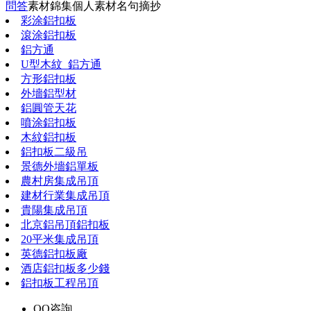
問答
素材錦集
個人素材
名句摘抄
彩涂鋁扣板
滾涂鋁扣板
鋁方通
U型木紋_鋁方通
方形鋁扣板
外墻鋁型材
鋁圓管天花
噴涂鋁扣板
木紋鋁扣板
鋁扣板二級吊
景德外墻鋁單板
農村房集成吊頂
建材行業集成吊頂
貴陽集成吊頂
北京鋁吊頂鋁扣板
20平米集成吊頂
英德鋁扣板廠
酒店鋁扣板多少錢
鋁扣板工程吊頂
QQ咨詢