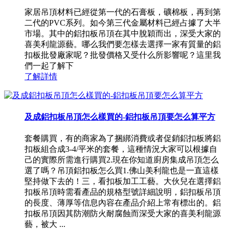
家居吊頂材料已經從第一代的石膏板，礦棉板，再到第
二代的PVC系列。如今第三代金屬材料已經占據了大半
市場。其中的鋁扣板吊頂在其中脫穎而出，深受大家的
喜美利龍源藝。哪么我們要怎樣去選擇一家有質量的鋁
扣板批發廠家呢？批發價格又受什么所影響呢？這里我
們一起了解下
了解詳情
及成鋁扣板吊頂怎么樣買的-鋁扣板吊頂要怎么算平方
套餐購買，有的商家為了捆綁消費或者促銷鋁扣板將鋁
扣板組合成3-4/平米的套餐，這種情況大家可以根據自
己的實際所需進行購買2.現在你知道廚房集成吊頂怎么
選了嗎？吊頂鋁扣板怎么買1.佛山美利龍也是一直這樣
堅持做下去的！三，看扣板加工工藝。大伙兒在選擇鋁
扣板吊頂時需看產品的規格型號詳細說明，鋁扣板吊頂
的長度、薄厚等信息內容在產品介紹上常有標出的。鋁
扣板吊頂因其防潮防火耐腐蝕而深受大家的喜美利龍源
藝，被大 ...