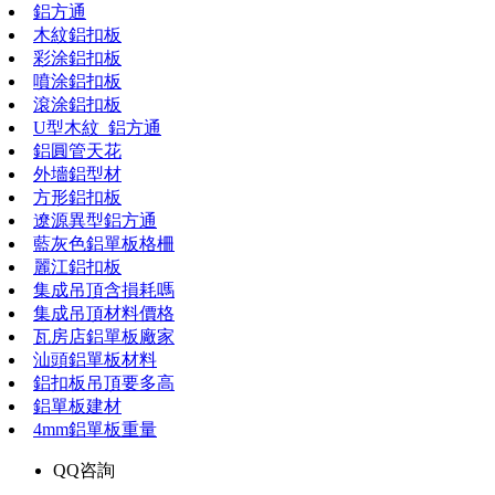
鋁方通
木紋鋁扣板
彩涂鋁扣板
噴涂鋁扣板
滾涂鋁扣板
U型木紋_鋁方通
鋁圓管天花
外墻鋁型材
方形鋁扣板
遼源異型鋁方通
藍灰色鋁單板格柵
麗江鋁扣板
集成吊頂含損耗嗎
集成吊頂材料價格
瓦房店鋁單板廠家
汕頭鋁單板材料
鋁扣板吊頂要多高
鋁單板建材
4mm鋁單板重量
QQ咨詢