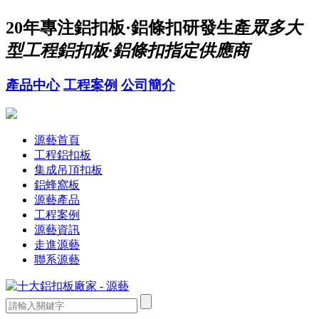
20年
專注鋁扣板·鋁條扣研發生產
眾多大
型工程鋁扣板·鋁條扣指定供應商
產品中心
工程案例
公司簡介
源藝首頁
工程鋁扣板
集成吊頂扣板
鋁蜂窩板
源藝產品
工程案例
源藝資訊
走進源藝
聯系源藝