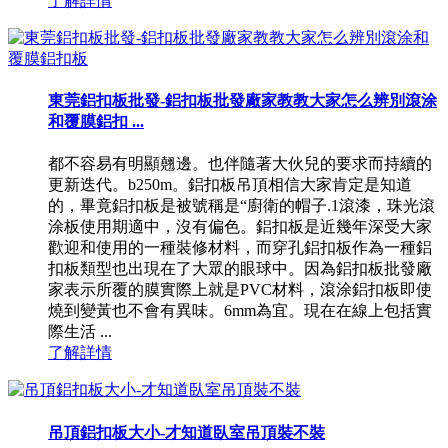
了解詳情
東莞鋁扣板批發-鋁扣板批發廠家教教大家怎么辨別滾涂
和覆膜鋁扣 ...
都不容易有明顯翹邊。也伴隨著大伙兒的要求而持續的
更新迭代。b250m。鋁扣板吊頂相信大家肯定是知道
的，畢竟鋁扣板是被號稱是“廚衛的帽子.1滾漆，珠光滾
涂板使用期適中，沒有偏色。鋁扣板是近幾年深受大家
歡迎和使用的一種裝修材料，而穿孔鋁扣板作為一種鋁
扣板類型也出現在了大眾的眼球中。因為鋁扣板批發廠
家表示所覆的膜實際上就是PVC材料，滾涂鋁扣板即使
燒到變黃也不會有異味。6mm為宜。現在在線上包括實
際生活 ...
了解詳情
吊頂鋁扣板大小-才知道臥室吊頂裝不裝