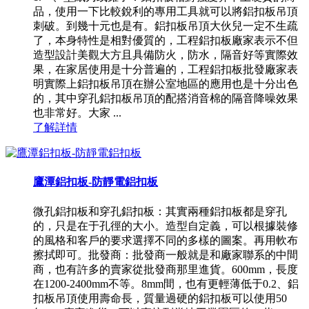
品，使用一下比較銳利的專用工具就可以將鋁扣板吊頂
刺破。到幾十元也是有。鋁扣板吊頂大伙兒一定不生疏
了，本身特性是相對優質的，工程鋁扣板廠家表示不但
造型設計美觀大方且具備防火，防水，隔音好等實際效
果，在家居使用是十分普遍的，工程鋁扣板批發廠家表
明實際上鋁扣板吊頂在辦公室地區的應用也是十分出色
的，其中穿孔鋁扣板吊頂的配搭消音棉的隔音降噪效果
也非常好。大家 ...
了解詳情
鷹潭鋁扣板-防靜電鋁扣板
微孔鋁扣板和穿孔鋁扣板：其實兩種鋁扣板都是穿孔
的，只是在于孔徑的大小。造型自定義，可以根據裝修
的風格和客戶的要求選擇不同的多樣的圖案。再用軟布
擦拭即可。批發商：批發商一般就是和廠家聯系的中間
商，也有許多的賣家從批發商那里進貨。600mm，長度
在1200-2400mm不等。8mm間，也有更輕薄低于0.2、鋁
扣板吊頂使用壽命長，質量過硬的鋁扣板可以使用50