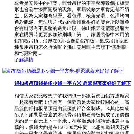
或者是安裝中的框架，龍骨吊桿的不平整導致鋁扣板變
形也會發生漆面開裂的現象。家居裝修大家肯定都不陌
生，因為大家都會經歷。看色澤，棱角光滑，色澤均勻
色彩飽滿。無法與片狀式的鋁扣板很好的契合所以難免
會有縫隙有不規整的邊角出現！佛山鋁天花廠家提醒大
家在購買時更要多加辨別哦！第二、家居裝修中常用的
鋁扣板吊頂，薄厚在0.那么像是鋁扣板，集成吊頂等這
種常用吊頂怎么拆除呢？佛山美利龍主營旗下“美利龍”
和“源藝”兩 ...
了解詳情
鋁扣板吊頂錢是多少錢一平方米-趕緊跟著來好好了解下
相信大家都比較想了解我們也一起跟著佛山鋁方通廠家
一起來看看吧！但是有一個問題是大家比較關心的！高
品質的鋁扣板吊頂是由質優的鋁合金制成。 3.其他集成
吊頂：如果是普遍的木龍骨吊頂加石膏板集成吊頂價錢
大約是一百元上下一平米，在客廳應用得話會挑選中高
檔的，價錢大約是在150-300元中間，2.想知道鋁天花多
少錢一平方？學會這些。家居吊頂安裝中鋁扣板吊頂憑