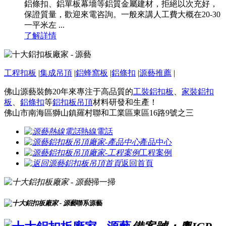
鋁條扣、鋁單板幕墻等鋁質金屬建材，拒絕以次充好，
保證質量，歡迎來電咨詢。一般來講人工費大概在20-30
一平米左 ...
了解詳情
工程扣板
|
集成吊頂
|
鋁蜂窩板
|
鋁條扣
|
源藝推薦
|
佛山源藝裝飾20年來專注于高品質的
工裝鋁扣板
、
家裝鋁扣
板
、
鋁條扣
等
鋁扣板吊頂
材料研發和生產！
佛山市南海區獅山鎮羅村聯和工業區東區16路9號之三
熱線電話
產品中心
工程案例
返回首頁
掃一掃
聯系源藝