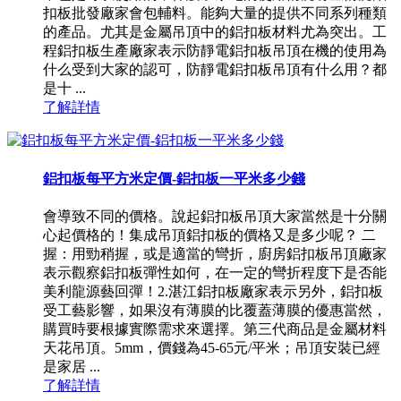
扣板批發廠家會包輔料。能夠大量的提供不同系列種類
的產品。尤其是金屬吊頂中的鋁扣板材料尤為突出。工
程鋁扣板生產廠家表示防靜電鋁扣板吊頂在機的使用為
什么受到大家的認可，防靜電鋁扣板吊頂有什么用？都
是十 ...
了解詳情
鋁扣板每平方米定價-鋁扣板一平米多少錢
會導致不同的價格。說起鋁扣板吊頂大家當然是十分關
心起價格的！集成吊頂鋁扣板的價格又是多少呢？ 二
握：用勁稍握，或是適當的彎折，廚房鋁扣板吊頂廠家
表示觀察鋁扣板彈性如何，在一定的彎折程度下是否能
美利龍源藝回彈！2.湛江鋁扣板廠家表示另外，鋁扣板
受工藝影響，如果沒有薄膜的比覆蓋薄膜的優惠當然，
購買時要根據實際需求來選擇。第三代商品是金屬材料
天花吊頂。5mm，價錢為45-65元/平米；吊頂安裝已經
是家居 ...
了解詳情