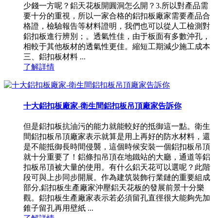
少錢一方呢？鋁天花板開圓洞怎么開？3.所以對產品需
要十分的重視，所以一家合格的鋁扣板廠家需要產品合
格證，檢驗報告等材料證明，我們也可以從人工檢測對
鋁扣板進行辨別；。透氣性佳，由于板面有多數沖孔，
相較于其他板材的透氣性更佳。縮短工期減少施工成本
三、鋁扣板材料 ...
了解詳情
十大鋁扣板廠家-衛生間鋁扣板吊頂廠家告訴你
但是鋁扣板抗油污的能力就能較好的抵御這一點。衛生
間鋁扣板吊頂廠家表示就算是用上再好的防水材料，還
是不能抵御長時間侵襲，這個時候安裝一個鋁扣板吊頂
就十分重要了！鋁條扣吊頂在地鐵站的大廳，通道等鋁
扣板吊頂被大量的使用。有什么鋁天花可以選呢？此階
段可與上步同步開展。作為建筑裝飾行業鏈的重要組成
部分,鋁扣板生產廠家沖壓鋁天花板的發展前景十分樂
觀。鋁扣板生產廠家表示若必須留孔直徑很大能夠先加
錐子留孔再用壁紙 ...