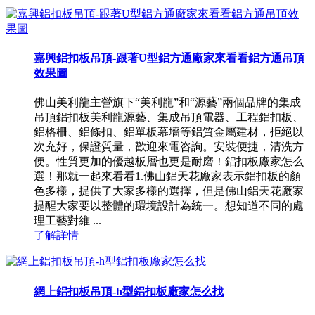
嘉興鋁扣板吊頂-跟著U型鋁方通廠家來看看鋁方通吊頂
效果圖
佛山美利龍主營旗下“美利龍”和“源藝”兩個品牌的集成
吊頂鋁扣板美利龍源藝、集成吊頂電器、工程鋁扣板、
鋁格柵、鋁條扣、鋁單板幕墻等鋁質金屬建材，拒絕以
次充好，保證質量，歡迎來電咨詢。安裝便捷，清洗方
便。性質更加的優越板層也更是耐磨！鋁扣板廠家怎么
選！那就一起來看看1.佛山鋁天花廠家表示鋁扣板的顏
色多樣，提供了大家多樣的選擇，但是佛山鋁天花廠家
提醒大家要以整體的環境設計為統一。想知道不同的處
理工藝對維 ...
了解詳情
網上鋁扣板吊頂-h型鋁扣板廠家怎么找