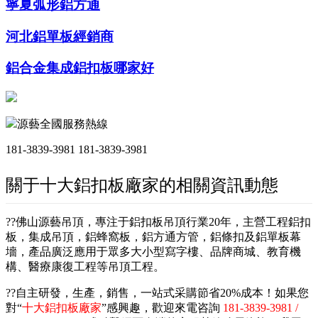
寧夏弧形鋁方通
河北鋁單板經銷商
鋁合金集成鋁扣板哪家好
源藝全國服務熱線
181-3839-3981
181-3839-3981
關于十大鋁扣板廠家的相關資訊動態
??佛山源藝吊頂，專注于鋁扣板吊頂行業20年，主營工程鋁扣
板，集成吊頂，鋁蜂窩板，鋁方通方管，鋁條扣及鋁單板幕
墻，產品廣泛應用于眾多大小型寫字樓、品牌商城、教育機
構、醫療康復工程等吊頂工程。
??自主研發，生產，銷售，一站式采購節省20%成本！如果您
對“
十大鋁扣板廠家
”感興趣，歡迎來電咨詢
181-3839-3981 /