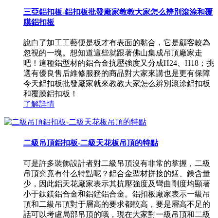
三亞鋁扣板-鋁扣板批發廠家教教大家怎么辨別滾涂和覆
膜鋁扣板
說白了加工工藝便是板才有表面的黏合，它是顧客較為
忽視的一塊。想知道這些就跟著佛山集成吊頂廠家走
吧！這種鋁型材的鋁合金抗壓強度又分成H24、H18；挑
選有優良售后維修服務的商品對大家來講也是更有保障
今天鋁扣板批發廠家就來教教大家怎么辨別滾涂鋁扣板
和覆膜鋁扣板！
了解詳情
二級吊頂鋁扣板-二級天花板吊頂的特點
可是許多裝飾設計者對二級吊頂沒有非常的掌握，二級
吊頂究竟有什么特點呢？鋁合金型材拼接的錳、鎂含量
少，因此鋁天花廠家表示其抗壓強度及彎曲剛度均顯著
小于鈦鎂鋁合金和鋁錳鋁合金。鋁扣板廠家表示一級吊
頂和二級吊頂對于層高的要求都較高，要是層高不足的
話可以考慮局部吊頂的哦，現在大家對一級吊頂和二級