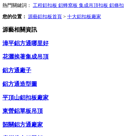
熱門關鍵詞：
工程鋁扣板
鋁蜂窩板
集成吊頂扣板
鋁條扣
您的位置：
源藝鋁扣板首頁
>
十大鋁扣板廠家
源藝相關資訊
漳平鋁方通哪里好
花灑挨著集成吊頂
鋁方通廠子
鋁方通造型圖
平頂山鋁扣板廠家
東營鋁單板吊頂
韶關鋁方通廠家