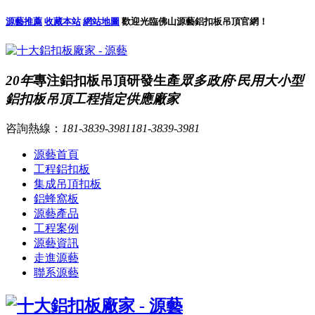
源藝推薦
收藏本站
網站地圖
歡迎光臨佛山源藝鋁扣板吊頂官網！
20年
專注鋁扣板吊頂研發生產
眾多政府·民用大小型
鋁扣板吊頂工程指定供應廠家
咨詢熱線：
181-3839-3981
181-3839-3981
源藝首頁
工程鋁扣板
集成吊頂扣板
鋁蜂窩板
源藝產品
工程案例
源藝資訊
走進源藝
聯系源藝