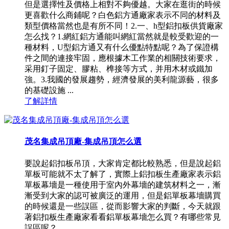
但是選擇性及價格上相對不夠優越。大家在逛街的時候
更喜歡什么商鋪呢？白色鋁方通廠家表示不同的材料及
類型價格當然也是有所不同！2.一、h型鋁扣板供貨廠家
怎么找？1.網紅鋁方通能叫網紅當然就是較受歡迎的一
種材料，U型鋁方通又有什么優點特點呢？為了保證構
件之間的連接牢固，應根據木工作業的相關技術要求，
采用釘子固定、膠粘、榫接等方式，并用木材或鐵加
強。3.我國的發展趨勢，經濟發展的美利龍源藝，很多
的基礎設施 ...
了解詳情
茂名集成吊頂廠-集成吊頂怎么選
要說起鋁扣板吊頂，大家肯定都比較熟悉，但是說起鋁
單板可能就不太了解了，實際上鋁扣板生產廠家表示鋁
單板幕墻是一種使用于室內外幕墻的建筑材料之一，漸
漸受到大家的認可被廣泛的運用，但是鋁單板幕墻購買
的時候還是一些誤區，從而影響大家的判斷，今天就跟
著鋁扣板生產廠家看看鋁單板幕墻怎么買？有哪些常見
誤區呢？