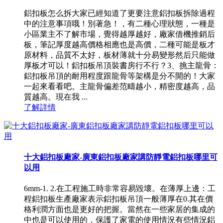
鋁扣板怎么拆大家已經知道了更要注意鋁扣板拆除過程
中的注意事項哦！別著急！，有二種心理狀態，一種是
小區業主不了解市場，覺得越厚越好，廠家借機推銷后
板，筆記厚度越高價格相應也是高價，二種可能是板才
原材料，品質不太好，板材薄就十分易變形然后只能做
厚板才可以！鋁扣板吊頂裝書房行不行？3、挑主龍骨：
鋁扣板吊頂的耐用程度跟龍骨等架構是分不開的！大家
一起來看看吧。主龍骨偏差范疇越小，精密度越高，品
質越高。現在我 ...
了解詳情
十大鋁扣板廠家-廣東鋁扣板廠家講防靜電鋁扣板哪里可
以用
6mm-1. 2.在工程施工時非常容易毀壞。在薄厚上邊：工
程鋁扣板生產廠家表示鋁扣板吊頂一般薄厚在0.其在價
格利潤方面也是更好的把握。當然在一些家居的集成的
中也是可以使用的，保護了家電的使用情況有些情況鋁