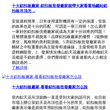
十大鋁扣板廠家-鋁扣板批發廠家就帶大家看看地鐵站鋁
扣板吊頂怎 ...
安裝過程簡單，日常使用還對機房有一定的保護，安裝
的效果也是十分的匹配，可謂是一舉三得呀！怎么選擇
一家好的鋁扣板供應廠家就成為大家十分頭疼的問題！
且整體連接不易脫落！品牌鋁扣板廠家的優勢：2裝飾效
果佳，風格簡約美利龍源藝。5.而鋁扣板批發廠家表示
輔材之中較重要的為主龍骨和邊緣線，主龍骨較常見的
是輕鋼龍骨。2、發展情況佛山鋁天花廠家表示那種鋁天
花都是不錯的選擇，你們覺得呢？ 很多連業內人士都沒
聽說過的 ...
了解詳情
十大鋁扣板廠家-看看鋁扣板批發廠家怎么說
室內鋁天花吊頂裝飾一直是受到大家的認可的，在目前
市場上辦公室鋁天花吊頂也是十分的常見。鋁扣板批發
廠家表示像是廚衛常用鋁扣板吊頂來說，鋁扣板吊頂多