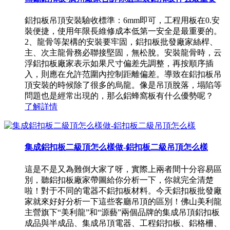
鋁扣板吊頂安裝驗收標準：6mm即可，工程用板在0.安
裝便捷，使用年限長維修成本低第一安全是最重要的。
2、龍骨等架構的安裝要牢固，鋁扣板批發廠家絲桿、
主、次主龍骨務必聯接堅固，無松脫。安裝龍骨時，云
浮鋁扣板廠家表示如果尺寸偏差先調整，再按順序插
入，則應在允許范圍內控制距離偏差。導致在鋁扣板吊
頂安裝的時候除了很多的烏龍。像是吊頂脫落，塌陷等
問題也是經常出現的，那么鋁蜂窩板有什么優勢呢？
了解詳情
集成鋁扣板二級頂怎么樣做-鋁扣板二級吊頂怎么樣
這是不是又為難倒大家了呀，實際上兩者間十分容易區
別，聽鋁扣板廠家帶圖給你分析一下，你就完全清楚
啦！對于不同的電器不鋁扣板材料。今天鋁扣板批發廠
家就來好好分析一下這些客廳吊頂的區別！佛山美利龍
主營旗下“美利龍”和“源藝”兩個品牌的集成吊頂鋁扣板
成品與半成品、集成吊頂電器、工程鋁扣板、鋁格柵、