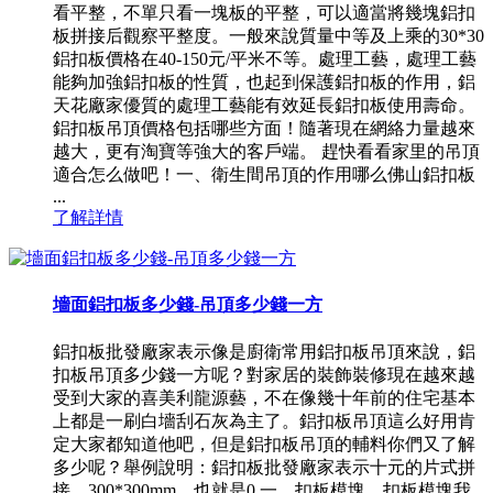
看平整，不單只看一塊板的平整，可以適當將幾塊鋁扣
板拼接后觀察平整度。一般來說質量中等及上乘的30*30
鋁扣板價格在40-150元/平米不等。處理工藝，處理工藝
能夠加強鋁扣板的性質，也起到保護鋁扣板的作用，鋁
天花廠家優質的處理工藝能有效延長鋁扣板使用壽命。
鋁扣板吊頂價格包括哪些方面！隨著現在網絡力量越來
越大，更有淘寶等強大的客戶端。 趕快看看家里的吊頂
適合怎么做吧！一、衛生間吊頂的作用哪么佛山鋁扣板
...
了解詳情
墻面鋁扣板多少錢-吊頂多少錢一方
鋁扣板批發廠家表示像是廚衛常用鋁扣板吊頂來說，鋁
扣板吊頂多少錢一方呢？對家居的裝飾裝修現在越來越
受到大家的喜美利龍源藝，不在像幾十年前的住宅基本
上都是一刷白墻刮石灰為主了。鋁扣板吊頂這么好用肯
定大家都知道他吧，但是鋁扣板吊頂的輔料你們又了解
多少呢？舉例說明：鋁扣板批發廠家表示十元的片式拼
接，300*300mm，也就是0.一、扣板模塊，扣板模塊我