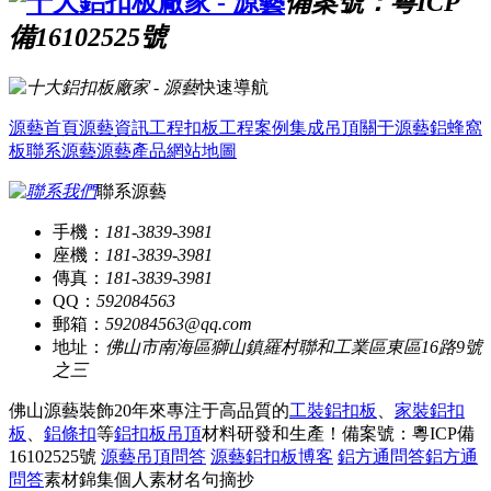
備案號：粵ICP
備16102525號
快速導航
源藝首頁
源藝資訊
工程扣板
工程案例
集成吊頂
關于源藝
鋁蜂窩
板
聯系源藝
源藝產品
網站地圖
聯系源藝
手機：
181-3839-3981
座機：
181-3839-3981
傳真：
181-3839-3981
QQ：
592084563
郵箱：
592084563@qq.com
地址：
佛山市南海區獅山鎮羅村聯和工業區東區16路9號
之三
佛山源藝裝飾20年來專注于高品質的
工裝鋁扣板
、
家裝鋁扣
板
、
鋁條扣
等
鋁扣板吊頂
材料研發和生產！
備案號：粵ICP備
16102525號
源藝吊頂問答
源藝鋁扣板博客
鋁方通問答
鋁方通
問答
素材錦集
個人素材
名句摘抄