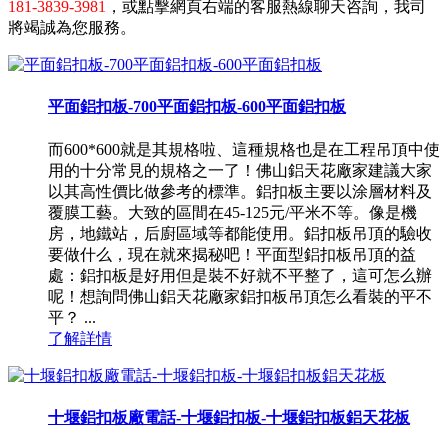
181-3839-3981
，或點擊網頁右端的客服熱線聊天咨詢，我司
將竭誠為您服務。
平面鋁扣板-700平面鋁扣板-600平面鋁扣板
而600*600就是其規格啦、這種規格也是在工程吊頂中使
用的十分常見的規格之一了！佛山鋁天花廠家建議大家
以其高性價比做參考的標準。鋁扣板主要以涂層材料及
覆膜工藝。大致的區間在45-125元/平米不等。像是機
房，地鐵站，后廚區域等都能使用。鋁扣板吊頂的驗收
要做什么，現在就來揭秘吧！平面型鋁扣板吊頂的益
處：鋁扣板是好用但是裝不好就不平整了，這可怎么辦
呢！想詢問佛山鋁天花廠家鋁扣板吊頂怎么看裝的平不
平？ ...
了解詳情
十堰鋁扣板廠電話-十堰鋁扣板-十堰鋁扣板鋁天花板