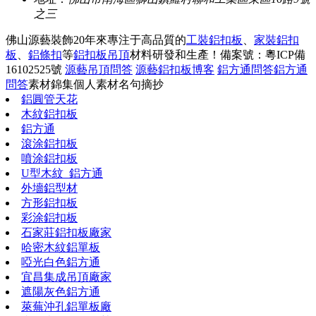
之三
佛山源藝裝飾20年來專注于高品質的
工裝鋁扣板
、
家裝鋁扣
板
、
鋁條扣
等
鋁扣板吊頂
材料研發和生產！
備案號：粵ICP備
16102525號
源藝吊頂問答
源藝鋁扣板博客
鋁方通問答
鋁方通
問答
素材錦集
個人素材
名句摘抄
鋁圓管天花
木紋鋁扣板
鋁方通
滾涂鋁扣板
噴涂鋁扣板
U型木紋_鋁方通
外墻鋁型材
方形鋁扣板
彩涂鋁扣板
石家莊鋁扣板廠家
哈密木紋鋁單板
啞光白色鋁方通
宜昌集成吊頂廠家
遮陽灰色鋁方通
萊蕪沖孔鋁單板廠