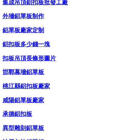
集成吊頂鋁扣板批發工廠
外墻鋁單板制作
鋁單板廠家定制
鋁扣板多少錢一塊
扣板吊頂長條形圖片
邯鄲幕墻鋁單板
桃江縣鋁扣板廠家
咸陽鋁單板廠家
承德鋁扣板
異型雕刻鋁單板