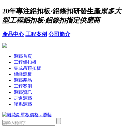
20年
專注鋁扣板·鋁條扣研發生產
眾多大
型工程鋁扣板·鋁條扣指定供應商
產品中心
工程案例
公司簡介
源藝首頁
工程鋁扣板
集成吊頂扣板
鋁蜂窩板
源藝產品
工程案例
源藝資訊
走進源藝
聯系源藝