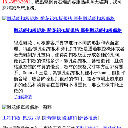
181-3839-3981
，或點擊網頁右端的客服熱線聊天咨詢，我司
將竭誠為您服務。
雕花鋁扣板規格-雕花鋁扣板規格-臺州雕花鋁扣板價格
經過雕花，可根據客戶要求進行不同的形狀和表面處
理。特點:微孔鋁扣板和穿孔鋁扣板是通過數控機床或者
激光雕刻穿孔技術，使得鋁扣板板面形成各種的孔洞。
微孔鋁扣板的價格多少：微孔鋁扣板工藝較復雜，且價
格跟整體的材質的優劣，板材的規格尺寸等方面都有關
系。0mm / 1.三是，為微孔鋁扣板孔徑小于3mm，能對平
衡音場，吸音降噪起到很好的作用。隨著市場上越來越
多的產品和消費者在選擇時不堪重負，那么怎樣才能正
確的 ...
了解詳情
工程扣板
|
集成吊頂
|
鋁蜂窩板
|
鋁條扣
|
源藝推薦
|