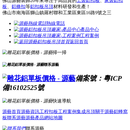
佛山源藝裝飾20年來專注于高品質的
工裝鋁扣板
、
家裝鋁扣
板
、
鋁條扣
等
鋁扣板吊頂
材料研發和生產！
佛山市南海區獅山鎮羅村聯和工業區東區16路9號之三
熱線電話
產品中心
工程案例
返回首頁
掃一掃
聯系源藝
備案號：粵ICP
備16102525號
快速導航
源藝首頁
源藝資訊
工程扣板
工程案例
集成吊頂
關于源藝
鋁蜂窩
板
聯系源藝
源藝產品
網站地圖
聯系源藝