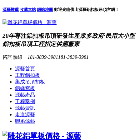
源藝推薦
收藏本站
網站地圖
歡迎光臨佛山源藝鋁扣板吊頂官網！
20年
專注鋁扣板吊頂研發生產
眾多政府·民用大小型
鋁扣板吊頂工程指定供應廠家
咨詢熱線：
181-3839-3981
181-3839-3981
源藝首頁
工程鋁扣板
集成吊頂扣板
鋁蜂窩板
源藝產品
工程案例
源藝資訊
走進源藝
聯系源藝