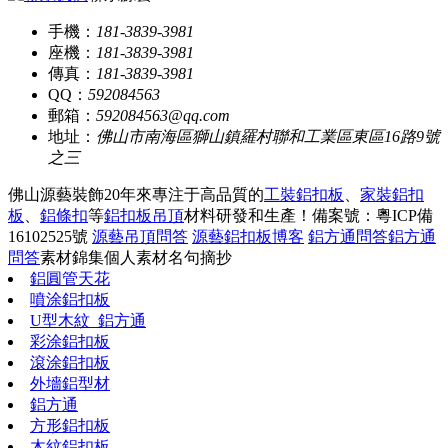
手機：
181-3839-3981
座機：
181-3839-3981
傳真：
181-3839-3981
QQ：
592084563
郵箱：
592084563@qq.com
地址：
佛山市南海區獅山鎮羅村聯和工業區東區16路9號
之三
佛山源藝裝飾20年來專注于高品質的
工裝鋁扣板
、
家裝鋁扣
板
、
鋁條扣
等
鋁扣板吊頂
材料研發和生產！
備案號：粵ICP備
16102525號
源藝吊頂問答
源藝鋁扣板博客
鋁方通問答
鋁方通
問答
素材錦集
個人素材
名句摘抄
鋁圓管天花
噴涂鋁扣板
U型木紋_鋁方通
彩涂鋁扣板
滾涂鋁扣板
外墻鋁型材
鋁方通
方形鋁扣板
木紋鋁扣板