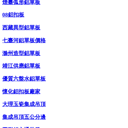
煙臺弧形鋁單板
08鋁扣板
西藏異型鋁單板
七臺河鋁單板價格
滁州造型鋁單板
靖江供應鋁單板
優質六盤水鋁單板
懷化鋁扣板廠家
大理玉瓷集成吊頂
集成吊頂五公分邊