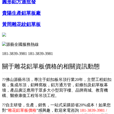
圓形鋁方通批發
貴陽生產鋁單板廠
黃岡雕花紋鋁單板
源藝全國服務熱線
181-3839-3981
181-3839-3981
關于雕花鋁單板價格的相關資訊動態
??佛山源藝吊頂，專注于鋁扣板吊頂行業20年，主營工程鋁扣
板，集成吊頂，鋁蜂窩板，鋁方通方管，鋁條扣及鋁單板幕
墻，產品廣泛應用于眾多大小型寫字樓、品牌商城、教育機
構、醫療康復工程等吊頂工程。
??自主研發，生產，銷售，一站式采購節省20%成本！如果您
對“
雕花鋁單板價格
”感興趣，歡迎來電咨詢
181-3839-3981 /