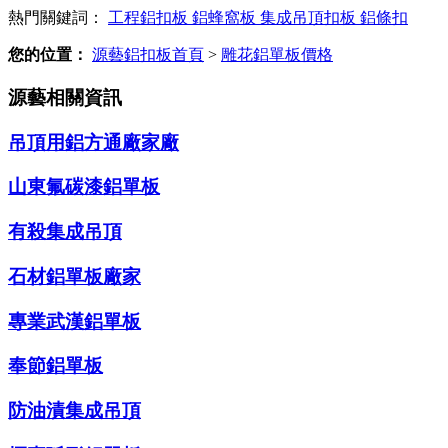
熱門關鍵詞：
工程鋁扣板
鋁蜂窩板
集成吊頂扣板
鋁條扣
您的位置：
源藝鋁扣板首頁
>
雕花鋁單板價格
源藝相關資訊
吊頂用鋁方通廠家廠
山東氟碳漆鋁單板
有殺集成吊頂
石材鋁單板廠家
專業武漢鋁單板
奉節鋁單板
防油漬集成吊頂