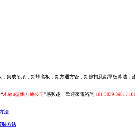
扣板，集成吊頂，鋁蜂窩板，鋁方通方管，鋁條扣及鋁單板幕墻
“
木紋u型鋁方通公司
”感興趣，歡迎來電咨詢
181-3839-3981 / 18
安裝方法