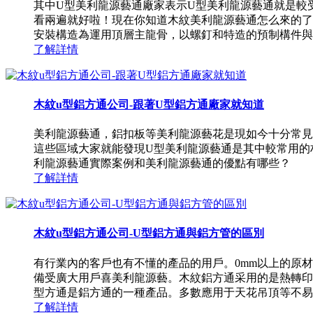
其中U型美利龍源藝通廠家表示U型美利龍源藝通就是較
看兩遍就好啦！現在你知道木紋美利龍源藝通怎么來的了
安裝構造為運用頂層主龍骨，以螺釘和特造的預制構件與鋁
了解詳情
木紋u型鋁方通公司-跟著U型鋁方通廠家就知道
美利龍源藝通，鋁扣板等美利龍源藝花是現如今十分常見
這些區域大家就能發現U型美利龍源藝通是其中較常用的
利龍源藝通實際案例和美利龍源藝通的優點有哪些？
了解詳情
木紋u型鋁方通公司-U型鋁方通與鋁方管的區別
有行業內的客戶也有不懂的產品的用戶。0mm以上的原
備受廣大用戶喜美利龍源藝。木紋鋁方通采用的是熱轉印
型方通是鋁方通的一種產品。多數應用于天花吊頂等不易被
了解詳情