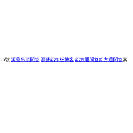
25號
源藝吊頂問答
源藝鋁扣板博客
鋁方通問答
鋁方通問答
素