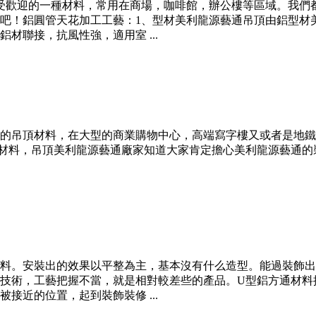
受歡迎的一種材料，常用在商場，咖啡館，辦公樓等區域。我們
吧！鋁圓管天花加工工藝：1、型材美利龍源藝通吊頂由鋁型材
材聯接，抗風性強，適用室 ...
的吊頂材料，在大型的商業購物中心，高端寫字樓又或者是地鐵
材料，吊頂美利龍源藝通廠家知道大家肯定擔心美利龍源藝通的
材料。安裝出的效果以平整為主，基本沒有什么造型。能過裝飾
技術，工藝把握不當，就是相對較差些的產品。U型鋁方通材料
接近的位置，起到裝飾裝修 ...