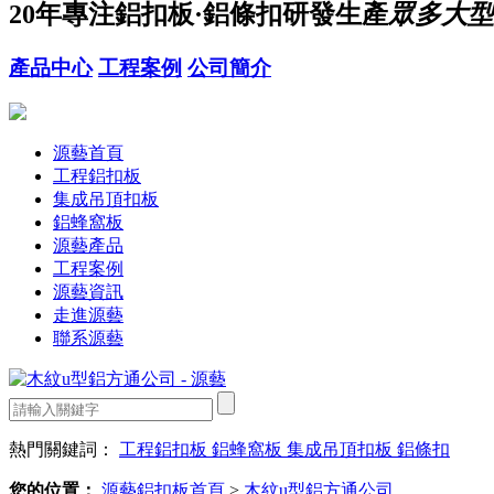
20年
專注鋁扣板·鋁條扣研發生產
眾多大型
產品中心
工程案例
公司簡介
源藝首頁
工程鋁扣板
集成吊頂扣板
鋁蜂窩板
源藝產品
工程案例
源藝資訊
走進源藝
聯系源藝
熱門關鍵詞：
工程鋁扣板
鋁蜂窩板
集成吊頂扣板
鋁條扣
您的位置：
源藝鋁扣板首頁
>
木紋u型鋁方通公司