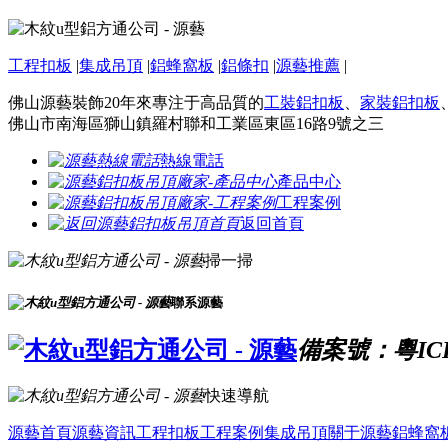
工程扣板
|
集成吊頂
|
鋁蜂窩板
|
鋁條扣
|
源藝推薦
|
佛山源藝裝飾20年來專注于高品質的
工裝鋁扣板
、
家裝鋁扣板
佛山市南海區獅山鎮羅村聯和工業區東區16路9號之三
熱線電話
產品中心
工程案例
返回首頁
掃一掃
聯系源藝
備案號：粵ICP
快速導航
源藝首頁
源藝資訊
工程扣板
工程案例
集成吊頂
關于源藝
鋁蜂窩