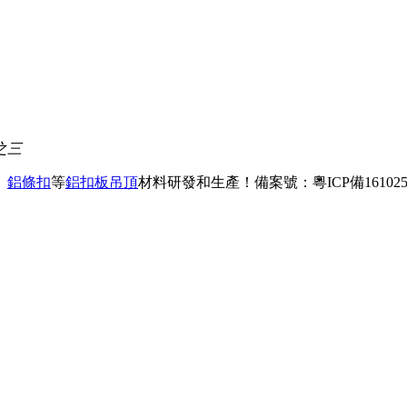
之三
、
鋁條扣
等
鋁扣板吊頂
材料研發和生產！
備案號：粵ICP備161025