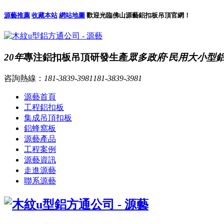
源藝推薦
收藏本站
網站地圖
歡迎光臨佛山源藝鋁扣板吊頂官網！
20年
專注鋁扣板吊頂研發生產
眾多政府·民用大小型
咨詢熱線：
181-3839-3981
181-3839-3981
源藝首頁
工程鋁扣板
集成吊頂扣板
鋁蜂窩板
源藝產品
工程案例
源藝資訊
走進源藝
聯系源藝