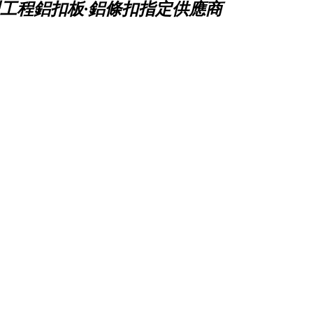
工程鋁扣板·鋁條扣指定供應商