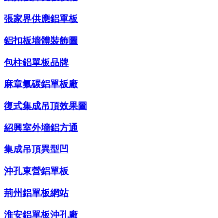
張家界供應鋁單板
鋁扣板墻體裝飾圖
包柱鋁單板品牌
麻章氟碳鋁單板廠
復式集成吊頂效果圖
紹興室外墻鋁方通
集成吊頂異型凹
沖孔東營鋁單板
荊州鋁單板網站
淮安鋁單板沖孔廠