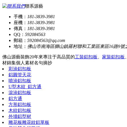
聯系源藝
手機：
181-3839-3981
座機：
181-3839-3981
傳真：
181-3839-3981
QQ：
592084563
郵箱：
592084563@qq.com
地址：
佛山市南海區獅山鎮羅村聯和工業區東區16路9號
佛山源藝裝飾20年來專注于高品質的
工裝鋁扣板
、
家裝鋁扣板
材錦集
個人素材
名句摘抄
彩涂鋁扣板
鋁圓管天花
噴涂鋁扣板
U型木紋_鋁方通
滾涂鋁扣板
鋁方通
方形鋁扣板
木紋鋁扣板
外墻鋁型材
雕花板雕花紋鋁單板