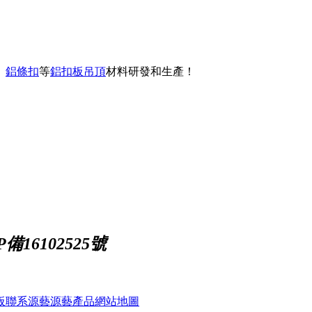
、
鋁條扣
等
鋁扣板吊頂
材料研發和生產！
備16102525號
板
聯系源藝
源藝產品
網站地圖