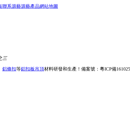
板
聯系源藝
源藝產品
網站地圖
之三
、
鋁條扣
等
鋁扣板吊頂
材料研發和生產！
備案號：粵ICP備161025