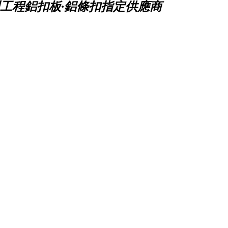
工程鋁扣板·鋁條扣指定供應商