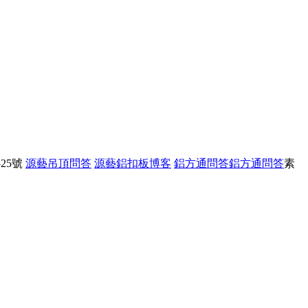
25號
源藝吊頂問答
源藝鋁扣板博客
鋁方通問答
鋁方通問答
素