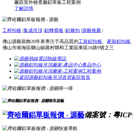
廠區室外檢查廳鋁單板工程案例
了解詳情
工程扣板
|
集成吊頂
|
鋁蜂窩板
|
鋁條扣
|
源藝推薦
|
佛山源藝裝飾20年來專注于高品質的
工裝鋁扣板
、
家裝鋁扣板
佛山市南海區獅山鎮羅村聯和工業區東區16路9號之三
熱線電話
產品中心
工程案例
返回首頁
掃一掃
聯系源藝
備案號：粵ICP備
快速導航