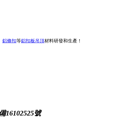
、
鋁條扣
等
鋁扣板吊頂
材料研發和生產！
16102525號