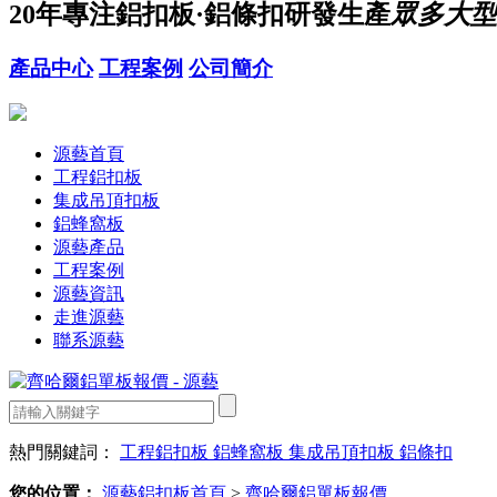
20年
專注鋁扣板·鋁條扣研發生產
眾多大型
產品中心
工程案例
公司簡介
源藝首頁
工程鋁扣板
集成吊頂扣板
鋁蜂窩板
源藝產品
工程案例
源藝資訊
走進源藝
聯系源藝
熱門關鍵詞：
工程鋁扣板
鋁蜂窩板
集成吊頂扣板
鋁條扣
您的位置：
源藝鋁扣板首頁
>
齊哈爾鋁單板報價