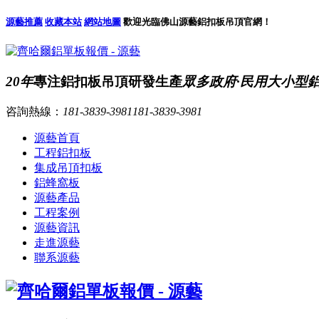
源藝推薦
收藏本站
網站地圖
歡迎光臨佛山源藝鋁扣板吊頂官網！
20年
專注鋁扣板吊頂研發生產
眾多政府·民用大小型
咨詢熱線：
181-3839-3981
181-3839-3981
源藝首頁
工程鋁扣板
集成吊頂扣板
鋁蜂窩板
源藝產品
工程案例
源藝資訊
走進源藝
聯系源藝