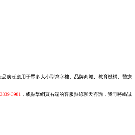
，產品廣泛應用于眾多大小型寫字樓、品牌商城、教育機構、醫療
-3839-3981
，或點擊網頁右端的客服熱線聊天咨詢，我司將竭誠