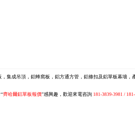
扣板，集成吊頂，鋁蜂窩板，鋁方通方管，鋁條扣及鋁單板幕墻
“
齊哈爾鋁單板報價
”感興趣，歡迎來電咨詢
181-3839-3981 / 181