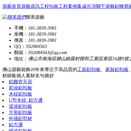
源藝首頁
源藝資訊
工程扣板
工程案例
集成吊頂
關于源藝
鋁蜂窩
聯系源藝
手機：
181-3839-3981
座機：
181-3839-3981
傳真：
181-3839-3981
QQ：
592084563
郵箱：
592084563@qq.com
地址：
佛山市南海區獅山鎮羅村聯和工業區東區16路9號
佛山源藝裝飾20年來專注于高品質的
工裝鋁扣板
、
家裝鋁扣板
材錦集
個人素材
名句摘抄
鋁圓管天花
彩涂鋁扣板
木紋鋁扣板
U型木紋_鋁方通
滾涂鋁扣板
方形鋁扣板
外墻鋁型材
鋁方通
噴涂鋁扣板