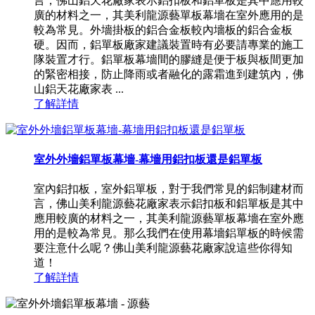
言，佛山鋁天花廠家表示鋁扣板和鋁單板是其中應用較
廣的材料之一，其美利龍源藝單板幕墻在室外應用的是
較為常見。外墻掛板的鋁合金板較內墻板的鋁合金板
硬。因而，鋁單板廠家建議裝置時有必要請專業的施工
隊裝置才行。鋁單板幕墻間的膠縫是便于板與板間更加
的緊密相接，防止降雨或者融化的露霜進到建筑內，佛
山鋁天花廠家表 ...
了解詳情
室外外墻鋁單板幕墻-幕墻用鋁扣板還是鋁單板
室內鋁扣板，室外鋁單板，對于我們常見的鋁制建材而
言，佛山美利龍源藝花廠家表示鋁扣板和鋁單板是其中
應用較廣的材料之一，其美利龍源藝單板幕墻在室外應
用的是較為常見。那么我們在使用幕墻鋁單板的時候需
要注意什么呢？佛山美利龍源藝花廠家說這些你得知
道！
了解詳情