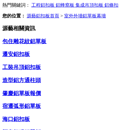
熱門關鍵詞：
工程鋁扣板
鋁蜂窩板
集成吊頂扣板
鋁條扣
您的位置：
源藝鋁扣板首頁
>
室外外墻鋁單板幕墻
源藝相關資訊
包住雕花紋鋁單板
遷安鋁扣板
工裝吊頂鋁扣板
造型鋁方通柱頭
肇慶鋁單板報價
宿遷弧形鋁單板
海口鋁扣板