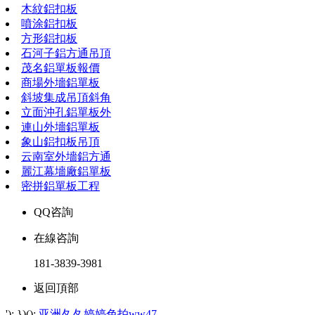
木紋鋁扣板
噴涂鋁扣板
方形鋁扣板
石河子鋁方通吊頂
茂名鋁單板報價
商場外墻鋁單板
斜坡集成吊頂斜角
立面沖孔鋁單板外
連山外墻鋁單板
象山鋁扣板吊頂
云南室外墻鋁方通
麗江幕墻廠鋁單板
密拼鋁單板工程
QQ咨詢
在線咨詢
181-3839-3981
返回頂部
'); })();
亚洲夂夂婷婷色拍ww47