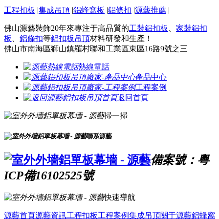
工程扣板
|
集成吊頂
|
鋁蜂窩板
|
鋁條扣
|
源藝推薦
|
佛山源藝裝飾20年來專注于高品質的
工裝鋁扣板
、
家裝鋁扣
板
、
鋁條扣
等
鋁扣板吊頂
材料研發和生產！
佛山市南海區獅山鎮羅村聯和工業區東區16路9號之三
熱線電話
產品中心
工程案例
返回首頁
掃一掃
聯系源藝
備案號：粵
ICP備16102525號
快速導航
源藝首頁
源藝資訊
工程扣板
工程案例
集成吊頂
關于源藝
鋁蜂窩