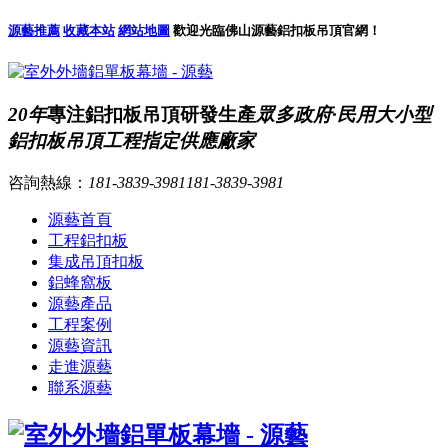
源藝推薦
收藏本站
網站地圖
歡迎光臨佛山源藝鋁扣板吊頂官網！
20年
專注鋁扣板吊頂研發生產
眾多政府·民用大小型
鋁扣板吊頂工程指定供應廠家
咨詢熱線：
181-3839-3981
181-3839-3981
源藝首頁
工程鋁扣板
集成吊頂扣板
鋁蜂窩板
源藝產品
工程案例
源藝資訊
走進源藝
聯系源藝