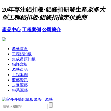
20年
專注鋁扣板·鋁條扣研發生產
眾多大
型工程鋁扣板·鋁條扣指定供應商
產品中心
工程案例
公司簡介
源藝首頁
工程鋁扣板
集成吊頂扣板
鋁蜂窩板
源藝產品
工程案例
源藝資訊
走進源藝
聯系源藝