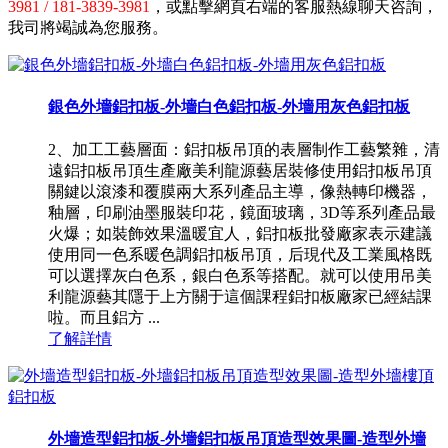
3981 / 181-3839-3981
，或點擊網頁右端的客服熱線聊天咨詢，
我司將竭誠為您服務。
銀色外墻鋁扣板-外墻白色鋁扣板-外墻用灰色鋁扣板
2、加工工藝層面：鋁扣板吊頂的表層制作工藝繁雜，清
遠鋁扣板吊頂生產廠美利龍源藝居裝修使用鋁扣板吊頂
關鍵以滾漆和覆膜兩大系列產品主導，像熱轉印機器，
釉層，印刷油墨服裝印花，鏡面玻璃，3D等系列產品最
火爆；如裝飾效果溫暖宜人，鋁扣板批發廠家表示建議
使用同一色系暖色調鋁扣板吊頂，后現代及工業風格既
可以選擇灰白色系，銀白色系等搭配。就可以使用吊美
利龍源藝其隱于上方關于這個課程鋁扣板廠家已經結課
啦。而且鋁方 ...
了解詳情
外墻造型鋁扣板-外墻鋁扣板吊頂造型效果圖-造型外墻