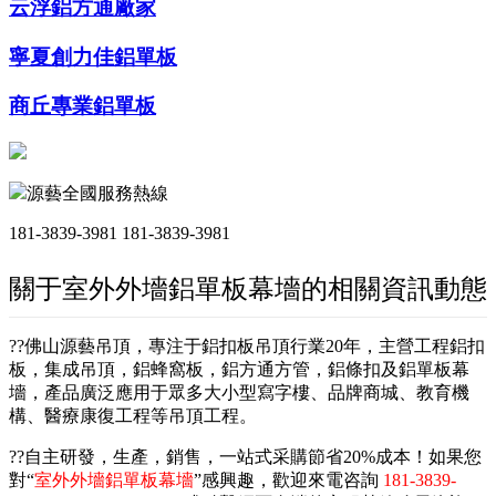
云浮鋁方通廠家
寧夏創力佳鋁單板
商丘專業鋁單板
源藝全國服務熱線
181-3839-3981
181-3839-3981
關于室外外墻鋁單板幕墻的相關資訊動態
??佛山源藝吊頂，專注于鋁扣板吊頂行業20年，主營工程鋁扣
板，集成吊頂，鋁蜂窩板，鋁方通方管，鋁條扣及鋁單板幕
墻，產品廣泛應用于眾多大小型寫字樓、品牌商城、教育機
構、醫療康復工程等吊頂工程。
??自主研發，生產，銷售，一站式采購節省20%成本！如果您
對“
室外外墻鋁單板幕墻
”感興趣，歡迎來電咨詢
181-3839-