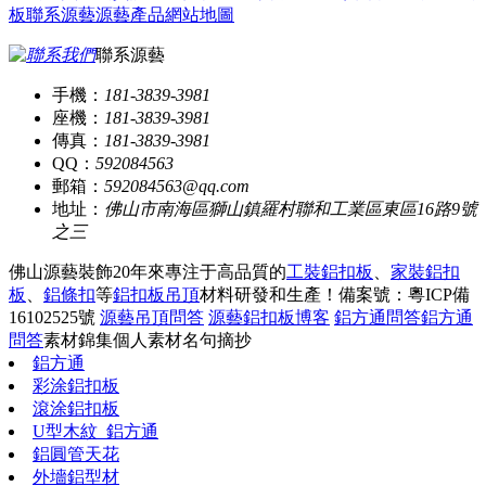
板
聯系源藝
源藝產品
網站地圖
聯系源藝
手機：
181-3839-3981
座機：
181-3839-3981
傳真：
181-3839-3981
QQ：
592084563
郵箱：
592084563@qq.com
地址：
佛山市南海區獅山鎮羅村聯和工業區東區16路9號
之三
佛山源藝裝飾20年來專注于高品質的
工裝鋁扣板
、
家裝鋁扣
板
、
鋁條扣
等
鋁扣板吊頂
材料研發和生產！
備案號：粵ICP備
16102525號
源藝吊頂問答
源藝鋁扣板博客
鋁方通問答
鋁方通
問答
素材錦集
個人素材
名句摘抄
鋁方通
彩涂鋁扣板
滾涂鋁扣板
U型木紋_鋁方通
鋁圓管天花
外墻鋁型材