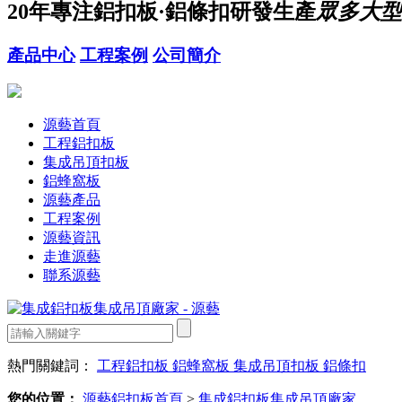
20年
專注鋁扣板·鋁條扣研發生產
眾多大型
產品中心
工程案例
公司簡介
源藝首頁
工程鋁扣板
集成吊頂扣板
鋁蜂窩板
源藝產品
工程案例
源藝資訊
走進源藝
聯系源藝
熱門關鍵詞：
工程鋁扣板
鋁蜂窩板
集成吊頂扣板
鋁條扣
您的位置：
源藝鋁扣板首頁
>
集成鋁扣板集成吊頂廠家