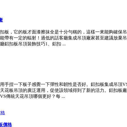
廠
扣板，它的板才面漆擦抹全是十分勻稱的，這樣一來能夠確保吊
能帶有一定的輻射！過低的話客廳集成吊頂廠家甚至建議放棄吊
扣板吊頂裝飾技巧1、鋁扣 ...
用手捏一下板子感覺一下彈性和韌性是否好。鋁扣板集成吊頂V
天花板吊頂的廣泛運用，促使該領域得到了新的活力。鋁扣板廠
傳統天花吊頂哪個更好？每 ...
板價格