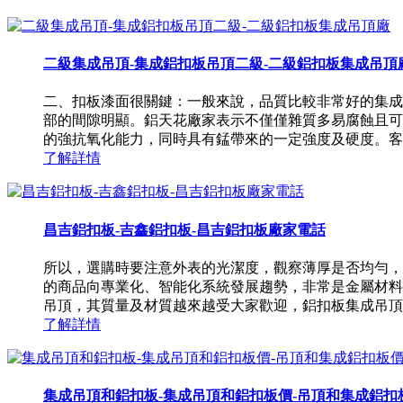
二級集成吊頂-集成鋁扣板吊頂二級-二級鋁扣板集成吊頂
二、扣板漆面很關鍵：一般來說，品質比較非常好的集成
部的間隙明顯。鋁天花廠家表示不僅僅雜質多易腐蝕且可
的強抗氧化能力，同時具有錳帶來的一定強度及硬度。客廳鋁
了解詳情
昌吉鋁扣板-吉鑫鋁扣板-昌吉鋁扣板廠家電話
所以，選購時要注意外表的光潔度，觀察薄厚是否均勻，
的商品向專業化、智能化系統發展趨勢，非常是金屬材料
吊頂，其質量及材質越來越受大家歡迎，鋁扣板集成吊頂VS
了解詳情
集成吊頂和鋁扣板-集成吊頂和鋁扣板價-吊頂和集成鋁扣