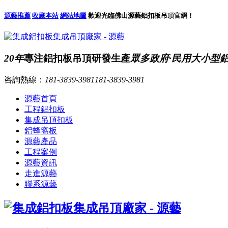
源藝推薦
收藏本站
網站地圖
歡迎光臨佛山源藝鋁扣板吊頂官網！
20年
專注鋁扣板吊頂研發生產
眾多政府·民用大小型
咨詢熱線：
181-3839-3981
181-3839-3981
源藝首頁
工程鋁扣板
集成吊頂扣板
鋁蜂窩板
源藝產品
工程案例
源藝資訊
走進源藝
聯系源藝