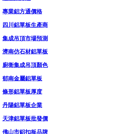
專業鋁方通價格
四川鋁單板生產商
集成吊頂市場預測
濟南仿石材鋁單板
廚衛集成吊頂顏色
郁南金屬鋁單板
條形鋁單板厚度
丹陽鋁單板企業
天津鋁單板批發價
佛山市鋁扣板品牌