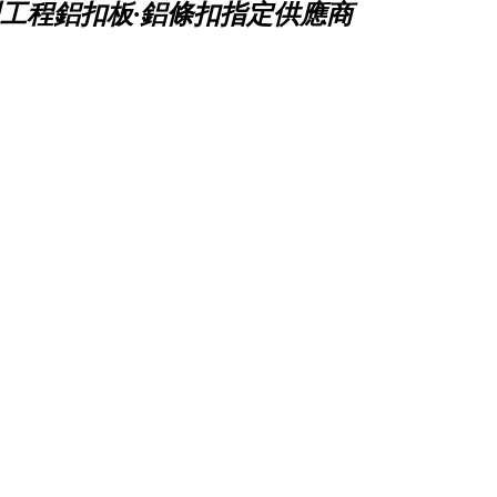
工程鋁扣板·鋁條扣指定供應商