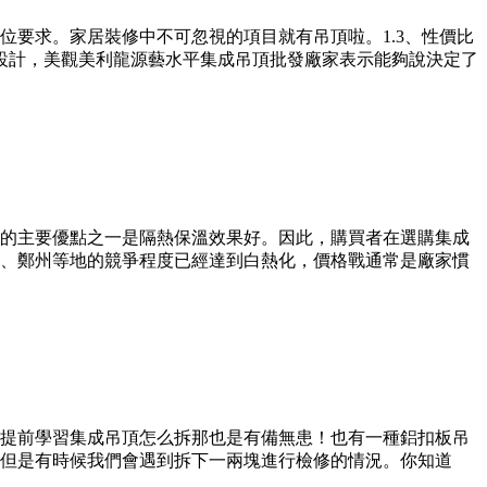
要求。家居裝修中不可忽視的項目就有吊頂啦。1.3、性價比
設計，美觀美利龍源藝水平集成吊頂批發廠家表示能夠說決定了
的主要優點之一是隔熱保溫效果好。因此，購買者在選購集成
、鄭州等地的競爭程度已經達到白熱化，價格戰通常是廠家慣
提前學習集成吊頂怎么拆那也是有備無患！也有一種鋁扣板吊
但是有時候我們會遇到拆下一兩塊進行檢修的情況。你知道