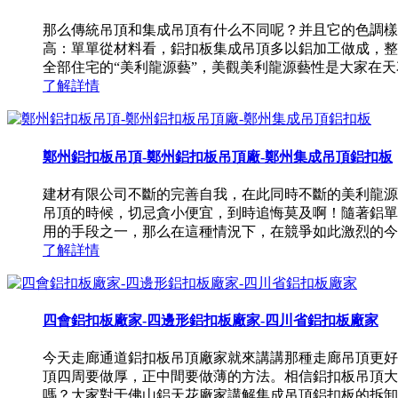
那么傳統吊頂和集成吊頂有什么不同呢？并且它的色調樣
高：單單從材料看，鋁扣板集成吊頂多以鋁加工做成，整
全部住宅的“美利龍源藝”，美觀美利龍源藝性是大家在天花
了解詳情
鄭州鋁扣板吊頂-鄭州鋁扣板吊頂廠-鄭州集成吊頂鋁扣板
建材有限公司不斷的完善自我，在此同時不斷的美利龍源
吊頂的時候，切忌貪小便宜，到時追悔莫及啊！隨著鋁單
用的手段之一，那么在這種情況下，在競爭如此激烈的今天
了解詳情
四會鋁扣板廠家-四邊形鋁扣板廠家-四川省鋁扣板廠家
今天走廊通道鋁扣板吊頂廠家就來講講那種走廊吊頂更好
頂四周要做厚，正中間要做薄的方法。相信鋁扣板吊頂大
嗎？大家對于佛山鋁天花廠家講解集成吊頂鋁扣板的拆卸了