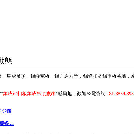
動態
扣板，集成吊頂，鋁蜂窩板，鋁方通方管，鋁條扣及鋁單板幕墻
“
集成鋁扣板集成吊頂廠家
”感興趣，歡迎來電咨詢
181-3839-398
 ...