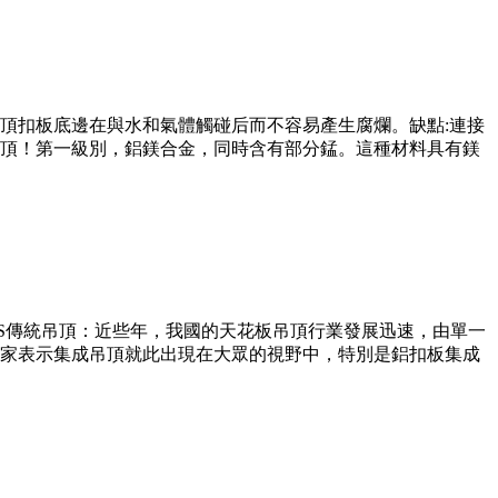
頂扣板底邊在與水和氣體觸碰后而不容易產生腐爛。缺點:連接
頂！第一級別，鋁鎂合金，同時含有部分錳。這種材料具有鎂
S傳統吊頂：近些年，我國的天花板吊頂行業發展迅速，由單一
家表示集成吊頂就此出現在大眾的視野中，特別是鋁扣板集成