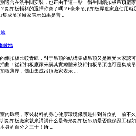
別適合在洗手間安裝，也正由于這一點，衛生間鋁扣板吊頂廠家
？鋁扣板輔料的選擇你會了嗎？6毫米吊頂扣板厚度家庭使用就
集成吊頂廠家表示如果是普 ...
集散地
的鋁扣板比較青睞，對于吊頂的結構集成吊頂又是較受大家認可
插曲！從鋁扣板廠家來講其實總體來說鋁扣板吊頂也可是集成吊
板薄厚，佛山集成吊頂廠家表示 ...
室內環境，家裝材料的身心健康環境保護是排到首位的，前不久
圳鋁扣板廠家就來講講什么是條形鋁扣板吊頂是否能保證工程如
的百分之三十！所 ...