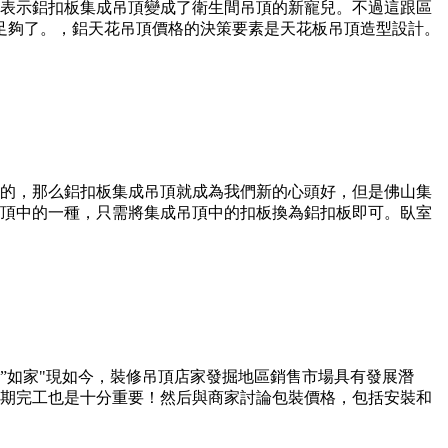
表示鋁扣板集成吊頂變成了衛生間吊頂的新寵兒。不過這跟區
足夠了。，鋁天花吊頂價格的決策要素是天花板吊頂造型設計。
的，那么鋁扣板集成吊頂就成為我們新的心頭好，但是佛山集
頂中的一種，只需將集成吊頂中的扣板換為鋁扣板即可。臥室
”如家"現如今，裝修吊頂店家發掘地區銷售市場具有發展潛
期完工也是十分重要！然后與商家討論包裝價格，包括安裝和