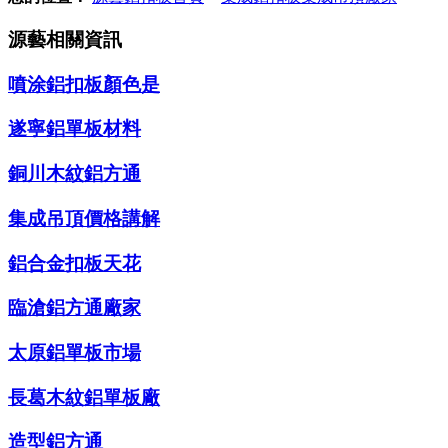
源藝相關資訊
噴涂鋁扣板顏色是
遂寧鋁單板材料
銅川木紋鋁方通
集成吊頂價格講解
鋁合金扣板天花
臨滄鋁方通廠家
太原鋁單板市場
長葛木紋鋁單板廠
造型鋁方通