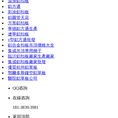
滾涂鋁扣板
鋁方通
彩涂鋁扣板
鋁圓管天花
方形鋁扣板
寧德鋁方通生產
遼寧鋁扣板
v型鋁方通批發
鋁合金扣板吊頂價格大全
集成吊頂專用梯子
臨沂鋁扣板廠家生產廠家
集成鋁扣板廠家批發
優質杭州鋁單板
鄂爾多斯鏤空鋁單板
醫院鋁單板公司
QQ咨詢
在線咨詢
181-3839-3981
返回頂部