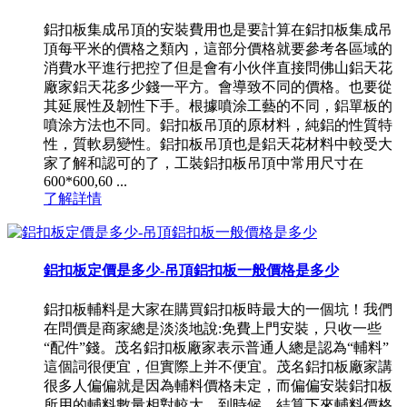
鋁扣板集成吊頂的安裝費用也是要計算在鋁扣板集成吊
頂每平米的價格之類內，這部分價格就要參考各區域的
消費水平進行把控了但是會有小伙伴直接問佛山鋁天花
廠家鋁天花多少錢一平方。會導致不同的價格。也要從
其延展性及韌性下手。根據噴涂工藝的不同，鋁單板的
噴涂方法也不同。鋁扣板吊頂的原材料，純鋁的性質特
性，質軟易變性。鋁扣板吊頂也是鋁天花材料中較受大
家了解和認可的了，工裝鋁扣板吊頂中常用尺寸在
600*600,60 ...
了解詳情
鋁扣板定價是多少-吊頂鋁扣板一般價格是多少
鋁扣板輔料是大家在購買鋁扣板時最大的一個坑！我們
在問價是商家總是淡淡地說:免費上門安裝，只收一些
“配件”錢。茂名鋁扣板廠家表示普通人總是認為“輔料”
這個詞很便宜，但實際上并不便宜。茂名鋁扣板廠家講
很多人偏偏就是因為輔料價格未定，而偏偏安裝鋁扣板
所用的輔料數量相對較大，到時候，結算下來輔料價格