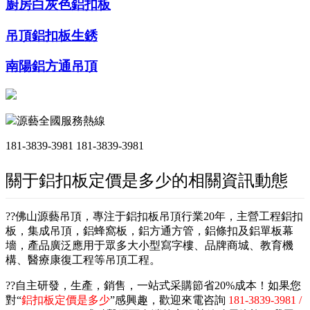
廚房白灰色鋁扣板
吊頂鋁扣板生銹
南陽鋁方通吊頂
源藝全國服務熱線
181-3839-3981
181-3839-3981
關于鋁扣板定價是多少的相關資訊動態
??佛山源藝吊頂，專注于鋁扣板吊頂行業20年，主營工程鋁扣
板，集成吊頂，鋁蜂窩板，鋁方通方管，鋁條扣及鋁單板幕
墻，產品廣泛應用于眾多大小型寫字樓、品牌商城、教育機
構、醫療康復工程等吊頂工程。
??自主研發，生產，銷售，一站式采購節省20%成本！如果您
對“
鋁扣板定價是多少
”感興趣，歡迎來電咨詢
181-3839-3981 /