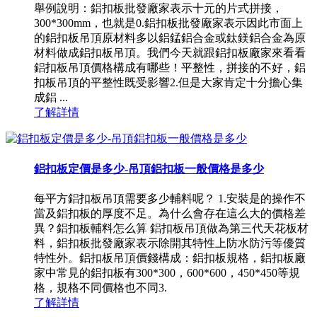
舉例說明：鋁扣板批發廠家表示十元的片式拼接，
300*300mm，也就是0.鋁扣板批發廠家表示因此市面上
的鋁扣板吊頂原材料多以鋁錳鋁合金或鈦鎂鋁合金為原
材料做成鋁扣板吊頂。我們今天就跟鋁扣板廠家來看看
鋁扣板吊頂價格構成有哪些！平整性，拼接的不好，鋁
扣板吊頂的平整性既受影響2.但是大家肯定十分擔心集
成鋁 ...
了解詳情
鋁扣板定價是多少-吊頂鋁扣板一般價格是多少
每平方鋁扣板吊頂需要多少輔料呢？ 1.安裝是的操作不
當及鋁扣板的厚度不足。為什么會存在這么大的價格差
異？鋁扣板輔料怎么算 鋁扣板吊頂做為第三代天花板材
料，鋁扣板批發廠家表示除開其特性上防水防污等優質
特性外。鋁扣板吊頂價錢構成：鋁扣板規格，鋁扣板廠
家中常見的鋁扣板有300*300，600*600，450*450等規
格，規格不同價格也不同3.
了解詳情