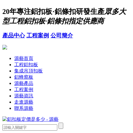
20年
專注鋁扣板·鋁條扣研發生產
眾多大
型工程鋁扣板·鋁條扣指定供應商
產品中心
工程案例
公司簡介
源藝首頁
工程鋁扣板
集成吊頂扣板
鋁蜂窩板
源藝產品
工程案例
源藝資訊
走進源藝
聯系源藝