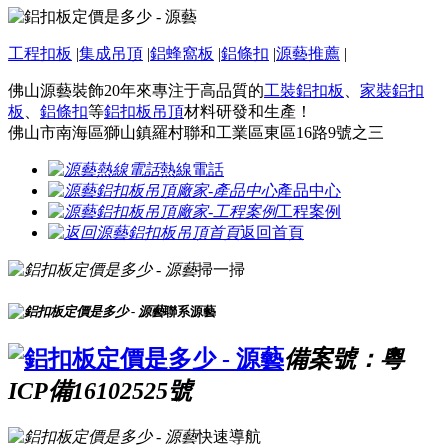
工程扣板
|
集成吊頂
|
鋁蜂窩板
|
鋁條扣
|
源藝推薦
|
佛山源藝裝飾20年來專注于高品質的
工裝鋁扣板
、
家裝鋁扣
板
、
鋁條扣
等
鋁扣板吊頂
材料研發和生產！
佛山市南海區獅山鎮羅村聯和工業區東區16路9號之三
熱線電話
產品中心
工程案例
返回首頁
掃一掃
聯系源藝
備案號：粵
ICP備16102525號
快速導航