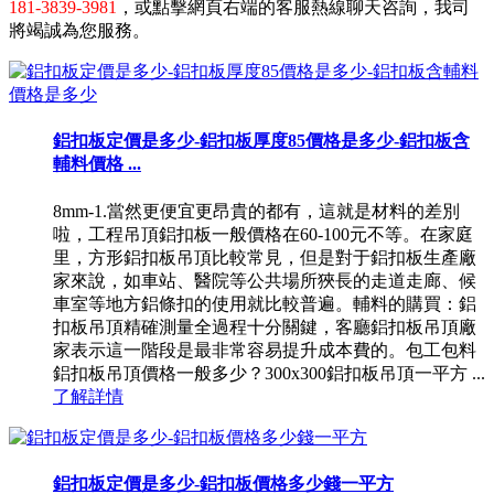
181-3839-3981
，或點擊網頁右端的客服熱線聊天咨詢，我司
將竭誠為您服務。
鋁扣板定價是多少-鋁扣板厚度85價格是多少-鋁扣板含
輔料價格 ...
8mm-1.當然更便宜更昂貴的都有，這就是材料的差別
啦，工程吊頂鋁扣板一般價格在60-100元不等。在家庭
里，方形鋁扣板吊頂比較常見，但是對于鋁扣板生產廠
家來說，如車站、醫院等公共場所狹長的走道走廊、候
車室等地方鋁條扣的使用就比較普遍。輔料的購買：鋁
扣板吊頂精確測量全過程十分關鍵，客廳鋁扣板吊頂廠
家表示這一階段是最非常容易提升成本費的。包工包料
鋁扣板吊頂價格一般多少？300x300鋁扣板吊頂一平方 ...
了解詳情
鋁扣板定價是多少-鋁扣板價格多少錢一平方