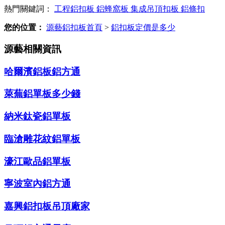
熱門關鍵詞：
工程鋁扣板
鋁蜂窩板
集成吊頂扣板
鋁條扣
您的位置：
源藝鋁扣板首頁
>
鋁扣板定價是多少
源藝相關資訊
哈爾濱鋁板鋁方通
萊蕪鋁單板多少錢
納米鈦瓷鋁單板
臨滄雕花紋鋁單板
濠江歐品鋁單板
寧波室內鋁方通
嘉興鋁扣板吊頂廠家