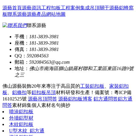
源藝首頁
源藝資訊
工程扣板
工程案例
集成吊頂
關于源藝
鋁蜂窩
板
聯系源藝
源藝產品
網站地圖
聯系源藝
手機：
181-3839-3981
座機：
181-3839-3981
傳真：
181-3839-3981
QQ：
592084563
郵箱：
592084563@qq.com
地址：
佛山市南海區獅山鎮羅村聯和工業區東區16路9號
之三
佛山源藝裝飾20年來專注于高品質的
工裝鋁扣板
、
家裝鋁扣
板
、
鋁條扣
等
鋁扣板吊頂
材料研發和生產！
備案號：粵ICP備
16102525號
源藝吊頂問答
源藝鋁扣板博客
鋁方通問答
鋁方通
問答
素材錦集
個人素材
名句摘抄
噴涂鋁扣板
外墻鋁型材
木紋鋁扣板
U型木紋_鋁方通