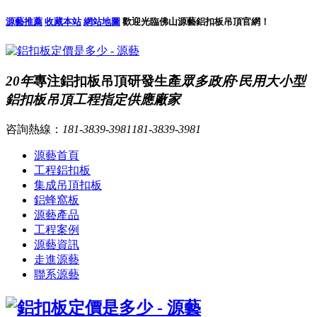
源藝推薦
收藏本站
網站地圖
歡迎光臨佛山源藝鋁扣板吊頂官網！
20年
專注鋁扣板吊頂研發生產
眾多政府·民用大小型
鋁扣板吊頂工程指定供應廠家
咨詢熱線：
181-3839-3981
181-3839-3981
源藝首頁
工程鋁扣板
集成吊頂扣板
鋁蜂窩板
源藝產品
工程案例
源藝資訊
走進源藝
聯系源藝