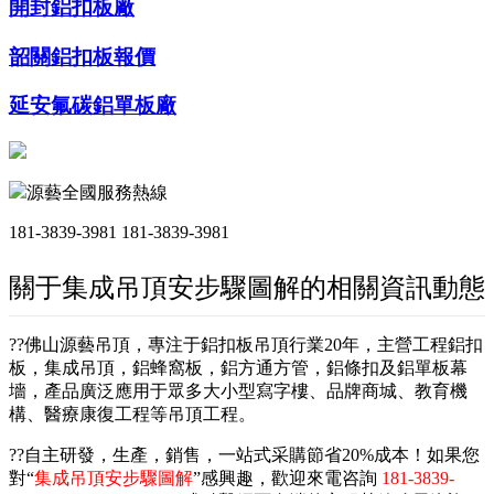
開封鋁扣板廠
韶關鋁扣板報價
延安氟碳鋁單板廠
源藝全國服務熱線
181-3839-3981
181-3839-3981
關于集成吊頂安步驟圖解的相關資訊動態
??佛山源藝吊頂，專注于鋁扣板吊頂行業20年，主營工程鋁扣
板，集成吊頂，鋁蜂窩板，鋁方通方管，鋁條扣及鋁單板幕
墻，產品廣泛應用于眾多大小型寫字樓、品牌商城、教育機
構、醫療康復工程等吊頂工程。
??自主研發，生產，銷售，一站式采購節省20%成本！如果您
對“
集成吊頂安步驟圖解
”感興趣，歡迎來電咨詢
181-3839-