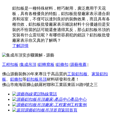
鋁扣板是一種特殊材料，輕巧耐用，廣泛應用于天花
板，具有各種優良的特點，鋁扣板批發廠家表示適合廚
房和浴室，不僅可以達到良好的裝飾效果，而且具有各
種功效，鋁扣板批發廠家表示雖說材料十分優越但是安
裝的不恰當的話可能還會適得其反，那么鋁扣板吊頂的
安裝有什么雷坑呢？有哪些容易犯的錯誤？鋁扣板批發
廠家表示你又真的了解嗎？
了解詳情
工程扣板
|
集成吊頂
|
鋁蜂窩板
|
鋁條扣
|
源藝推薦
|
佛山源藝裝飾20年來專注于高品質的
工裝鋁扣板
、
家裝鋁扣
板
、
鋁條扣
等
鋁扣板吊頂
材料研發和生產！
佛山市南海區獅山鎮羅村聯和工業區東區16路9號之三
熱線電話
產品中心
工程案例
返回首頁