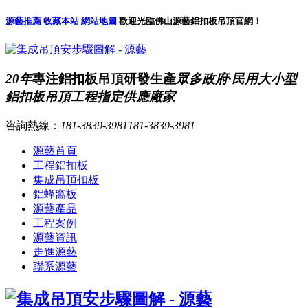
源藝推薦
收藏本站
網站地圖
歡迎光臨佛山源藝鋁扣板吊頂官網！
20年
專注鋁扣板吊頂研發生產
眾多政府·民用大小型
鋁扣板吊頂工程指定供應廠家
咨詢熱線：
181-3839-3981
181-3839-3981
源藝首頁
工程鋁扣板
集成吊頂扣板
鋁蜂窩板
源藝產品
工程案例
源藝資訊
走進源藝
聯系源藝