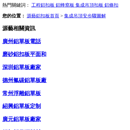
熱門關鍵詞：
工程鋁扣板
鋁蜂窩板
集成吊頂扣板
鋁條扣
您的位置：
源藝鋁扣板首頁
>
集成吊頂安步驟圖解
源藝相關資訊
廣州鋁單板電話
磨砂鋁扣板平面和
深圳鋁單板廠家
德州氟碳鋁單板廠
常州浮雕鋁單板
紹興鋁單板定制
廣元鋁單板廠家