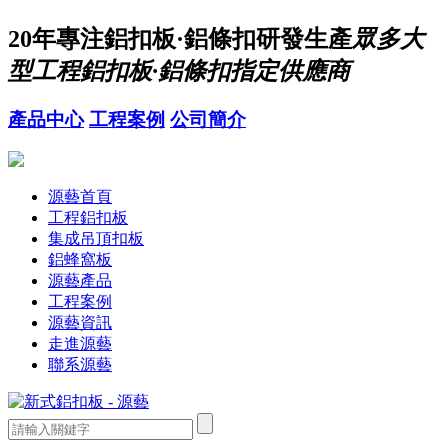
20年
專注鋁扣板·鋁條扣研發生產
眾多大
型工程鋁扣板·鋁條扣指定供應商
產品中心
工程案例
公司簡介
源藝首頁
工程鋁扣板
集成吊頂扣板
鋁蜂窩板
源藝產品
工程案例
源藝資訊
走進源藝
聯系源藝