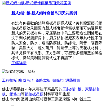
新式鋁扣板-新式鋁蜂窩板吊頂天花案例
有沒有你喜歡的鋁蜂窩板吊頂樣式呢？美利龍源藝式鋁
扣板吊頂效果圖更有新式輕奢鋁蜂窩板吊頂可供選擇是
新式的天花板材料，家居裝修中為主要用途也關鍵用在
洗手間或餐廳廚房中，廚房鋁扣板廠家表示其特性不但
防火安全、防水，還能防腐蝕、防靜電、隔音、隔音降
噪、美觀大方、經久耐用，歸屬于上等的天花板材料，
其常見樣子有長形、正方形等，可塑造多種類型的風格
樣式，當然美利龍源藝式也不再話下！
了解詳情
工程扣板
|
集成吊頂
|
鋁蜂窩板
|
鋁條扣
|
源藝推薦
|
佛山源藝裝飾20年來專注于高品質的
工裝鋁扣板
、
家裝鋁扣
板
、
鋁條扣
等
鋁扣板吊頂
材料研發和生產！
佛山市南海區獅山鎮羅村聯和工業區東區16路9號之三