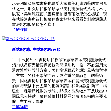
示美利龍源藝式書房也是受大家喜美利龍源藝的書房風
格之一。那么鋁扣板吊頂做成美利龍源藝式風格可不可
以呢？美利龍源藝式書房鋁扣板吊頂效果怎么樣呢，現
在就跟這書房鋁扣板吊頂廠家好好來看看美利龍源藝式
書房鋁扣板吊頂怎么樣！
了解詳情
新式鋁扣板-中式鋁扣板吊頂
1、中式簡約： 書房鋁扣板吊頂廠家表示美利龍源藝式
鋁扣板吊頂盡量要保證較為簡潔別具一格，不必選用太
過度繁雜的設計方案，美利龍源藝式的設計風格相對性
于方式上的精美繁雜而言，更注重的是詩意上的藝術
美，因此書房鋁扣板吊頂廠家表示在開展美利龍源藝式
的書房裝修下要盡量的把裝飾設計和圖案設計簡單，構
建出一種清靜雅致的狀態，那樣才能夠較水平反映出中
國風元素特點。吊頂裝修材料是區分吊頂名稱的主要依
據，主要有：異形 ...
了解詳情