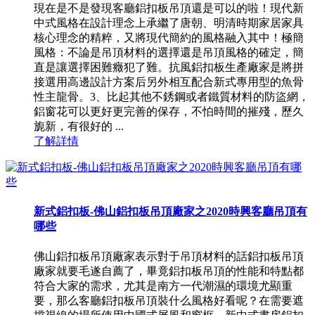
現在是不是發現客廳鋁扣板吊頂還是可以的啦！現代新
中式風格在設計理念上承繼了唐朝、明清時期家居家具
核心理念的精粹，又將現代簡約的風格融入其中！極簡
風格：不論是吊頂材料的選擇還是吊頂風格的確定，簡
直是讓選擇困難癥犯了難。抗風鋁扣板生產廠家是將拼
接選用高邊設計方案后另外相互配合新式專用型的魚骨
性主龍骨。3、比起其他不銹鋼或者鐵質材料的防盜網，
鋁窗花可以更好更完善的保存，不怕時間的摧殘，歷久
旎新，有很好的 ...
了解詳情
新式鋁扣板-佛山鋁扣板吊頂廠家之2020時興客廳吊頂有
哪些
佛山鋁扣板吊頂廠家表示對于吊頂材料的話鋁扣板吊頂
廠家就要毛遂自薦了，畢竟鋁扣板吊頂的性能和特點都
符合大家的需求，尤其是南方一代潮濕的環境尤顯重
要，那么客廳鋁扣板吊頂裝什么風格好看呢？在需要遮