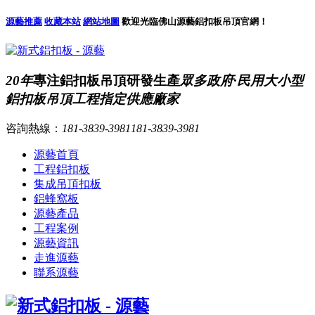
源藝推薦
收藏本站
網站地圖
歡迎光臨佛山源藝鋁扣板吊頂官網！
20年
專注鋁扣板吊頂研發生產
眾多政府·民用大小型
鋁扣板吊頂工程指定供應廠家
咨詢熱線：
181-3839-3981
181-3839-3981
源藝首頁
工程鋁扣板
集成吊頂扣板
鋁蜂窩板
源藝產品
工程案例
源藝資訊
走進源藝
聯系源藝