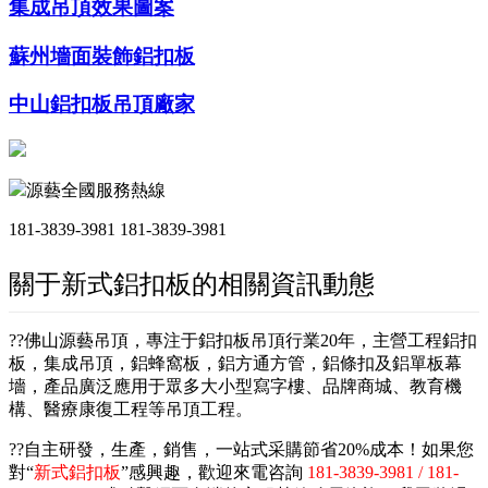
集成吊頂效果圖案
蘇州墻面裝飾鋁扣板
中山鋁扣板吊頂廠家
源藝全國服務熱線
181-3839-3981
181-3839-3981
關于新式鋁扣板的相關資訊動態
??佛山源藝吊頂，專注于鋁扣板吊頂行業20年，主營工程鋁扣
板，集成吊頂，鋁蜂窩板，鋁方通方管，鋁條扣及鋁單板幕
墻，產品廣泛應用于眾多大小型寫字樓、品牌商城、教育機
構、醫療康復工程等吊頂工程。
??自主研發，生產，銷售，一站式采購節省20%成本！如果您
對“
新式鋁扣板
”感興趣，歡迎來電咨詢
181-3839-3981 / 181-