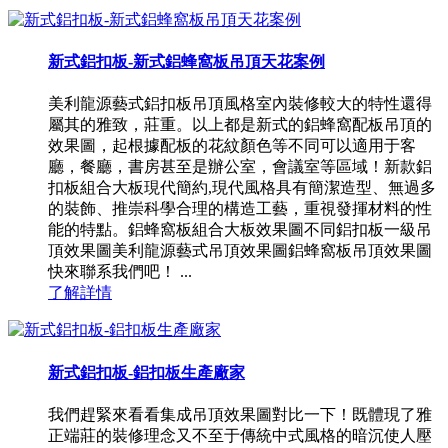
新式鋁扣板-新式鋁蜂窩板吊頂天花案例
美利龍源藝式鋁扣板吊頂風格室內裝修較大的特性還得
屬其的雅致，莊重。以上都是新式的鋁蜂窩配板吊頂的
效果圖，起根據配板的花紋顏色等不同可以適用于客
廳，餐廳，書房甚至是辦公室，會議室等區域！新款鋁
扣板組合大板現代簡約,現代風格具有簡潔造型、無過多
的裝飾、推崇科學合理的構造工藝，重視發揮材料的性
能的特點。鋁蜂窩板組合大板效果圖不同鋁扣板一級吊
頂效果圖美利龍源藝式吊頂效果圖鋁蜂窩板吊頂效果圖
快來聯系我們吧！ ...
了解詳情
新式鋁扣板-鋁扣板生產廠家
我們趕緊來看看集成吊頂效果圖對比一下！既體現了雅
正端莊的裝修理念又不至于傳統中式風格的暗沉使人壓