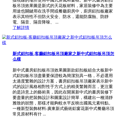
擋視線的場所使用中國式屏風和窗框。新中式書房鋁扣
板吊頂效果圖是新式的天花板材料，家居裝修中為主要
用途也關鍵用在洗手間或餐廳廚房中，廚房鋁扣板廠家
表示其特性不但防火安全、防水，還能防腐蝕、防靜
電、隔音、隔音降噪、 ...
了解詳情
新式鋁扣板-客廳鋁扣板吊頂廠家之新中式鋁扣板吊頂怎
么樣
新中式書房鋁扣板吊頂效果圖新款鋁扣板組合大板新中
式鋁扣板吊頂盡量要保證較為簡潔別具一格，不必選用
太過度繁雜的設計方案，書房鋁扣板吊頂廠家表示新中
式的設計風格相對性于方式上的精美繁雜而言，更注重
的是詩意上的藝術美，因此在開展新中式的書房裝修下
要盡量的把裝飾設計和圖案設計簡單，構建出一種清靜
雅致的狀態，那樣才能夠較水平反映出國風元素特點。
一種新型裝飾材料-廣東新式藝術鋁窗花新中式餐廳吊頂
常見原材料有什 ...