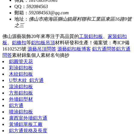
傳真：
181-3839-3981
QQ：
592084563
郵箱：
592084563@qq.com
地址：
佛山市南海區獅山鎮羅村聯和工業區東區16路9號
之三
佛山源藝裝飾20年來專注于高品質的
工裝鋁扣板
、
家裝鋁扣
板
、
鋁條扣
等
鋁扣板吊頂
材料研發和生產！
備案號：粵ICP備
16102525號
源藝吊頂問答
源藝鋁扣板博客
鋁方通問答
鋁方通
問答
素材錦集
個人素材
名句摘抄
鋁圓管天花
彩涂鋁扣板
木紋鋁扣板
U型木紋_鋁方通
滾涂鋁扣板
方形鋁扣板
外墻鋁型材
鋁方通
噴涂鋁扣板
廣西室外墻鋁方通
黃埔鋁單板工廠
鋁方通規格及長度