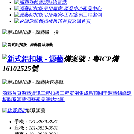
熱線電話
產品中心
工程案例
返回首頁
掃一掃
聯系源藝
備案號：粵ICP備
16102525號
快速導航
源藝首頁
源藝資訊
工程扣板
工程案例
集成吊頂
關于源藝
鋁蜂窩
板
聯系源藝
源藝產品
網站地圖
聯系源藝
手機：
181-3839-3981
座機：
181-3839-3981