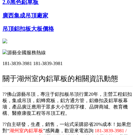
2.0黑色鋁單板
廣西集成吊頂廠家
吊頂鋁扣板大板價格
源藝全國服務熱線
181-3839-3981
181-3839-3981
關于湖州室內鋁單板的相關資訊動態
??佛山源藝吊頂，專注于鋁扣板吊頂行業20年，主營工程鋁扣
板，集成吊頂，鋁蜂窩板，鋁方通方管，鋁條扣及鋁單板幕
墻，產品廣泛應用于眾多大小型寫字樓、品牌商城、教育機
構、醫療康復工程等吊頂工程。
??自主研發，生產，銷售，一站式采購節省20%成本！如果您
對“
湖州室內鋁單板
”感興趣，歡迎來電咨詢
181-3839-3981 /