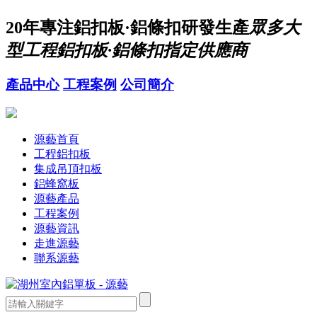
20年
專注鋁扣板·鋁條扣研發生產
眾多大
型工程鋁扣板·鋁條扣指定供應商
產品中心
工程案例
公司簡介
源藝首頁
工程鋁扣板
集成吊頂扣板
鋁蜂窩板
源藝產品
工程案例
源藝資訊
走進源藝
聯系源藝