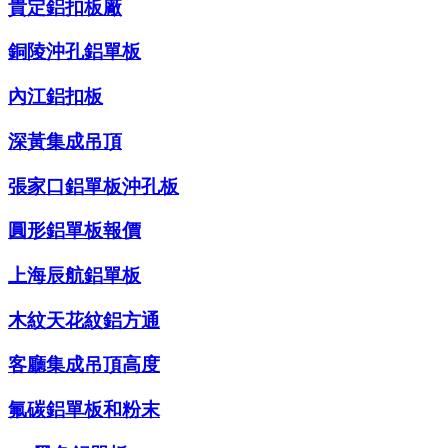
貴定鋁扣板廠
銅陵沖孔鋁單板
內江鋁扣板
深黃集成吊頂
張家口鋁單板沖孔板
圓形鋁單板報價
上海辰航鋁單板
木紋天花紋鋁方通
客廳集成吊頂高度
氟碳鋁單板和粉末