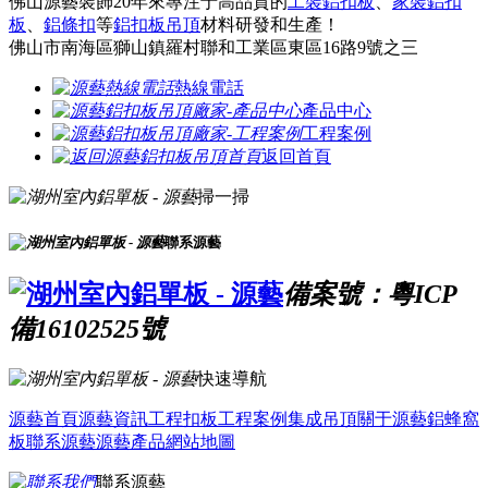
佛山源藝裝飾20年來專注于高品質的
工裝鋁扣板
、
家裝鋁扣
板
、
鋁條扣
等
鋁扣板吊頂
材料研發和生產！
佛山市南海區獅山鎮羅村聯和工業區東區16路9號之三
熱線電話
產品中心
工程案例
返回首頁
掃一掃
聯系源藝
備案號：粵ICP
備16102525號
快速導航
源藝首頁
源藝資訊
工程扣板
工程案例
集成吊頂
關于源藝
鋁蜂窩
板
聯系源藝
源藝產品
網站地圖
聯系源藝