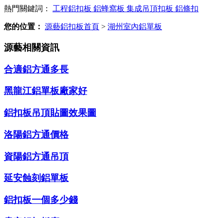
熱門關鍵詞：
工程鋁扣板
鋁蜂窩板
集成吊頂扣板
鋁條扣
您的位置：
源藝鋁扣板首頁
>
湖州室內鋁單板
源藝相關資訊
合適鋁方通多長
黑龍江鋁單板廠家好
鋁扣板吊頂貼圖效果圖
洛陽鋁方通價格
資陽鋁方通吊頂
延安蝕刻鋁單板
鋁扣板一個多少錢