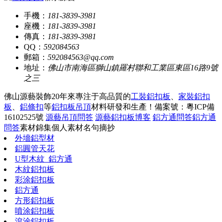
手機：
181-3839-3981
座機：
181-3839-3981
傳真：
181-3839-3981
QQ：
592084563
郵箱：
592084563@qq.com
地址：
佛山市南海區獅山鎮羅村聯和工業區東區16路9號
之三
佛山源藝裝飾20年來專注于高品質的
工裝鋁扣板
、
家裝鋁扣
板
、
鋁條扣
等
鋁扣板吊頂
材料研發和生產！
備案號：粵ICP備
16102525號
源藝吊頂問答
源藝鋁扣板博客
鋁方通問答
鋁方通
問答
素材錦集
個人素材
名句摘抄
外墻鋁型材
鋁圓管天花
U型木紋_鋁方通
木紋鋁扣板
彩涂鋁扣板
鋁方通
方形鋁扣板
噴涂鋁扣板
滾涂鋁扣板