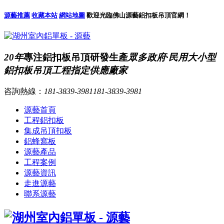
源藝推薦
收藏本站
網站地圖
歡迎光臨佛山源藝鋁扣板吊頂官網！
20年
專注鋁扣板吊頂研發生產
眾多政府·民用大小型
鋁扣板吊頂工程指定供應廠家
咨詢熱線：
181-3839-3981
181-3839-3981
源藝首頁
工程鋁扣板
集成吊頂扣板
鋁蜂窩板
源藝產品
工程案例
源藝資訊
走進源藝
聯系源藝