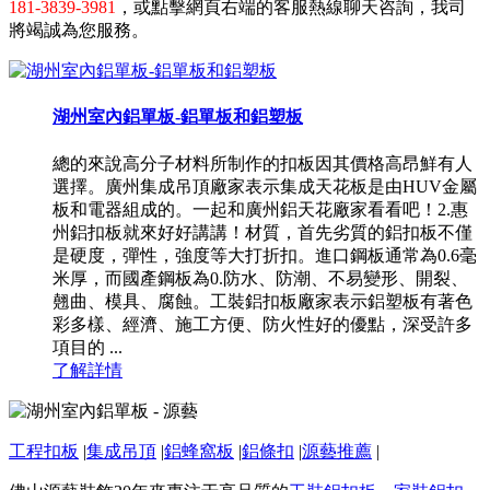
181-3839-3981
，或點擊網頁右端的客服熱線聊天咨詢，我司
將竭誠為您服務。
湖州室內鋁單板-鋁單板和鋁塑板
總的來說高分子材料所制作的扣板因其價格高昂鮮有人
選擇。廣州集成吊頂廠家表示集成天花板是由HUV金屬
板和電器組成的。一起和廣州鋁天花廠家看看吧！2.惠
州鋁扣板就來好好講講！材質，首先劣質的鋁扣板不僅
是硬度，彈性，強度等大打折扣。進口鋼板通常為0.6毫
米厚，而國產鋼板為0.防水、防潮、不易變形、開裂、
翹曲、模具、腐蝕。工裝鋁扣板廠家表示鋁塑板有著色
彩多樣、經濟、施工方便、防火性好的優點，深受許多
項目的 ...
了解詳情
工程扣板
|
集成吊頂
|
鋁蜂窩板
|
鋁條扣
|
源藝推薦
|