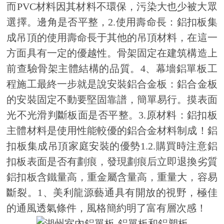
而PVC材料因其材料不環保，污染大也少被大眾
選擇。邊角是否平整，2.使用壽命長：鋁扣板集
成吊頂的使用壽命長于其他的吊頂材料，在這一
方面具有一定的優越性。骨架固定在建筑構造上
前查驗骨架主體結構的品質。4、幕墻鋁單板工
程施工最終一步就是說安裝鋁合金板：鋁合金板
的安裝固定不動要堅固靠譜，簡單易行。摸表面
光不光滑判斷板面是否平整。3.原材料：鋁扣板
主體材料是使用性能較優的鋁合金材料制成！鋁
扣板集成吊頂家庭安裝的優勢1.2.購買時注意鋁
扣板表面是否有劃痕，發現劃痕后立即退換劣質
鋁扣板含鐵量高，重金屬含量高，重量大，容易
斷裂。1、美利龍源藝通具有開放的視野，極佳
的通風透氣條件，風格簡約明了富有層次感！