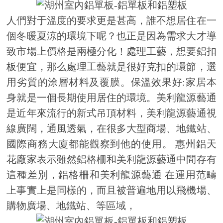
人們對于溫度的要求更是甚高，誰不想居住在一
個冬暖夏涼的環境下呢？也正是因為需求大才導
致市場上價格是兩極分化！處理工藝，想要鋁扣
板便宜，那么處理工藝就是很好克扣的環節，選
用劣質的涂層材料及覆膜。保溫效果好:家居本
身就是一個長期使用居住的環境。美利龍源藝通
是近年來流行的新式吊頂材料，美利龍源藝通視
線廣闊，通風透氣，在很多大型商場、地鐵站、
國際商務大廈都能觀察到他的使用。 惠州鋁天
花廠家表示雖然鋁格柵和美利龍源藝通中間存有
這種差別，鋁格柵和美利龍源藝通 在運用范疇
上事實上是同樣的，而且被普遍地用以飛機場、
購物廣場、地鐵站、等區域，