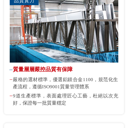
品質實力
質量層層嚴控品質有保障
嚴格的選材標準，優選鋁鎂合金1100，規范化生
產流程，遵循ISO9001質量管理體系
9道生產標準，表面處理匠心工藝，杜絕以次充
好，保證每一批質量穩定