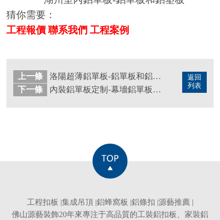
猜你需要：
工程報價
聯系我們
工程案例
上一條
洛陽超薄鋁單板-鋁單板和鋁扣板區別
返回
列表
下一條
內裝鋁單板定制-幕墻鋁單板維護保養
工程扣板
|
集成吊頂
|
鋁蜂窩板
|
鋁條扣
|
源藝推薦
|
佛山源藝裝飾20年來專注于高品質的
工裝鋁扣板
、
家裝鋁