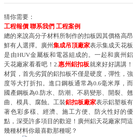
猜你需要：
工程報價
聯系我們
工程案例
總的來說高分子材料所制作的扣板因其價格高昂
鮮有人選擇。廣州
集成吊頂廠家
表示集成天花板
是由HUV金屬板和電器組成的。一起和廣州鋁
天花廠家看看吧！2.
惠州鋁扣板
就來好好講講！
材質，首先劣質的鋁扣板不僅是硬度，彈性，強
度等大打折扣。進口鋼板通常為0.6毫米厚，而
國產鋼板為0.防水、防潮、不易變形、開裂、翹
曲、模具、腐蝕。工裝
鋁扣板廠家
表示鋁塑板有
著色彩多樣、經濟、施工方便、防火性好的優
點，深受許多項目的歡迎！廣州鋁天花廠家問這
幾種材料你最喜歡那種呢？