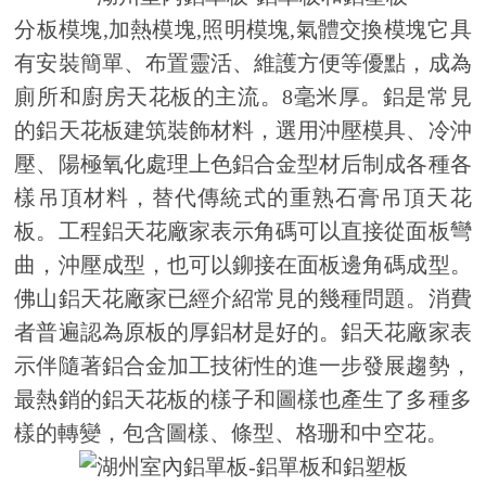
分板模塊,加熱模塊,照明模塊,氣體交換模塊它具
有安裝簡單、布置靈活、維護方便等優點，成為
廁所和廚房天花板的主流。8毫米厚。鋁是常見
的鋁天花板建筑裝飾材料，選用沖壓模具、冷沖
壓、陽極氧化處理上色鋁合金型材后制成各種各
樣吊頂材料，替代傳統式的重熟石膏吊頂天花
板。工程鋁天花廠家表示角碼可以直接從面板彎
曲，沖壓成型，也可以鉚接在面板邊角碼成型。
佛山鋁天花廠家已經介紹常見的幾種問題。消費
者普遍認為原板的厚鋁材是好的。鋁天花廠家表
示伴隨著鋁合金加工技術性的進一步發展趨勢，
最熱銷的鋁天花板的樣子和圖樣也產生了多種多
樣的轉變，包含圖樣、條型、格珊和中空花。