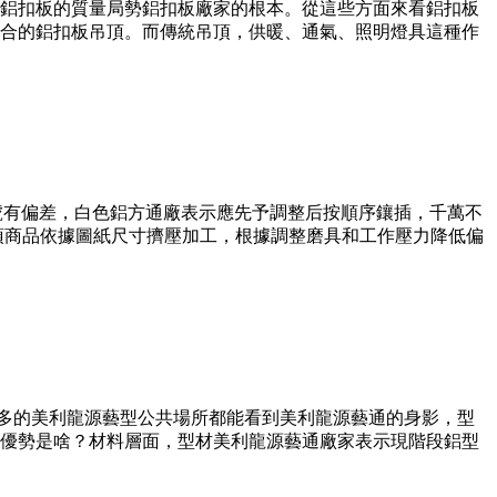
鋁扣板的質量局勢鋁扣板廠家的根本。從這些方面來看鋁扣板
合的鋁扣板吊頂。而傳統吊頂，供暖、通氣、照明燈具這種作
型號有偏差，白色鋁方通廠表示應先予調整后按順序鑲插，千萬不
頂商品依據圖紙尺寸擠壓加工，根據調整磨具和工作壓力降低偏
許多的美利龍源藝型公共場所都能看到美利龍源藝通的身影，型
優勢是啥？材料層面，型材美利龍源藝通廠家表示現階段鋁型