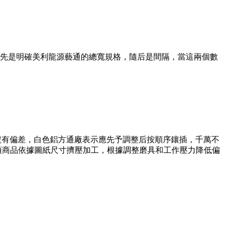
先是明確美利龍源藝通的總寬規格，隨后是間隔，當這兩個數
型號有偏差，白色鋁方通廠表示應先予調整后按順序鑲插，千萬不
頂商品依據圖紙尺寸擠壓加工，根據調整磨具和工作壓力降低偏