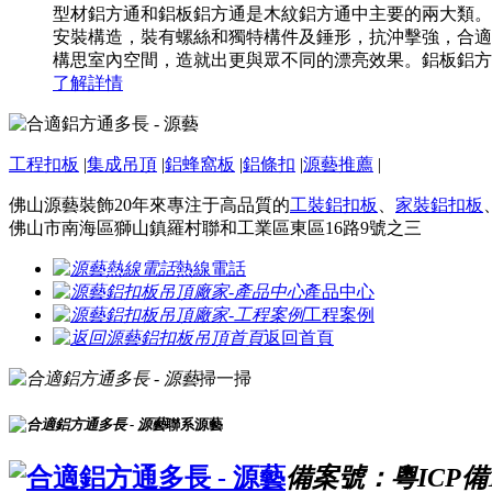
型材鋁方通和鋁板鋁方通是木紋鋁方通中主要的兩大類。
安裝構造，裝有螺絲和獨特構件及錘形，抗沖擊強，合適
構思室內空間，造就出更與眾不同的漂亮效果。鋁板鋁方形
了解詳情
工程扣板
|
集成吊頂
|
鋁蜂窩板
|
鋁條扣
|
源藝推薦
|
佛山源藝裝飾20年來專注于高品質的
工裝鋁扣板
、
家裝鋁扣板
佛山市南海區獅山鎮羅村聯和工業區東區16路9號之三
熱線電話
產品中心
工程案例
返回首頁
掃一掃
聯系源藝
備案號：粵ICP備16