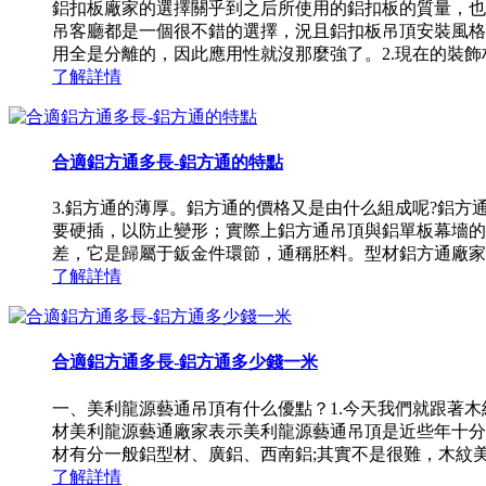
鋁扣板廠家的選擇關乎到之后所使用的鋁扣板的質量，也
吊客廳都是一個很不錯的選擇，況且鋁扣板吊頂安裝風格
用全是分離的，因此應用性就沒那麼強了。2.現在的裝飾材
了解詳情
合適鋁方通多長-鋁方通的特點
3.鋁方通的薄厚。鋁方通的價格又是由什么組成呢?鋁
要硬插，以防止變形；實際上鋁方通吊頂與鋁單板幕墻的
差，它是歸屬于鈑金件環節，通稱胚料。型材鋁方通廠家就來
了解詳情
合適鋁方通多長-鋁方通多少錢一米
一、美利龍源藝通吊頂有什么優點？1.今天我們就跟著
材美利龍源藝通廠家表示美利龍源藝通吊頂是近些年十分
材有分一般鋁型材、廣鋁、西南鋁;其實不是很難，木紋美利
了解詳情