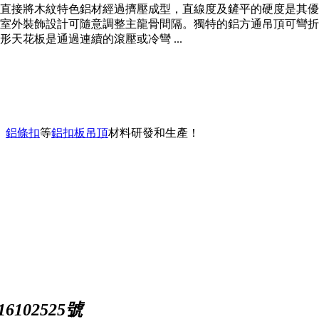
直接將木紋特色鋁材經過擠壓成型，直線度及鏟平的硬度是其優
室外裝飾設計可隨意調整主龍骨間隔。獨特的鋁方通吊頂可彎折
天花板是通過連續的滾壓或冷彎 ...
、
鋁條扣
等
鋁扣板吊頂
材料研發和生產！
102525號