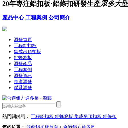
20年
專注鋁扣板·鋁條扣研發生產
眾多大型
產品中心
工程案例
公司簡介
源藝首頁
工程鋁扣板
集成吊頂扣板
鋁蜂窩板
源藝產品
工程案例
源藝資訊
走進源藝
聯系源藝
熱門關鍵詞：
工程鋁扣板
鋁蜂窩板
集成吊頂扣板
鋁條扣
您的位置：
源藝鋁扣板首頁
>
合適鋁方通多長