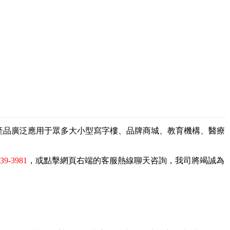
，產品廣泛應用于眾多大小型寫字樓、品牌商城、教育機構、醫療
839-3981
，或點擊網頁右端的客服熱線聊天咨詢，我司將竭誠為