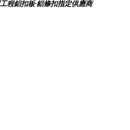
工程鋁扣板·鋁條扣指定供應商