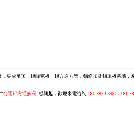
扣板，集成吊頂，鋁蜂窩板，鋁方通方管，鋁條扣及鋁單板幕墻
“
合適鋁方通多長
”感興趣，歡迎來電咨詢
181-3839-3981 / 181-3