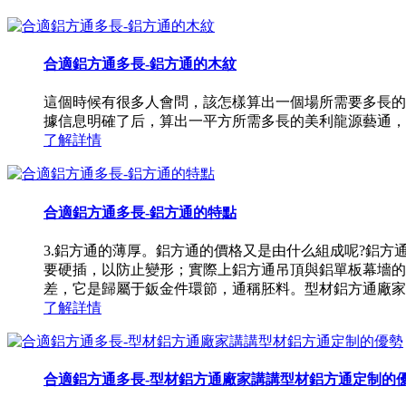
合適鋁方通多長-鋁方通的木紋
這個時候有很多人會問，該怎樣算出一個場所需要多長的
據信息明確了后，算出一平方所需多長的美利龍源藝通，
了解詳情
合適鋁方通多長-鋁方通的特點
3.鋁方通的薄厚。鋁方通的價格又是由什么組成呢?鋁
要硬插，以防止變形；實際上鋁方通吊頂與鋁單板幕墻的
差，它是歸屬于鈑金件環節，通稱胚料。型材鋁方通廠家就來
了解詳情
合適鋁方通多長-型材鋁方通廠家講講型材鋁方通定制的