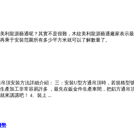
美利龍源藝通呢？其實不是很難，木紋美利龍源藝通廠家表示最
再乘于安裝范圍所有多少平方米就可以了解數量了。
方通吊頂安裝方法詳細介紹： 三：安裝U型方通吊頂時，若規格
生產加工非常容易許多 ，最先在鈑金件生產車間，把鋁方通吊
講講吧！ 4、裝上 ...
優勢