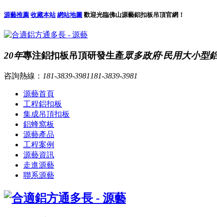
源藝推薦
收藏本站
網站地圖
歡迎光臨佛山源藝鋁扣板吊頂官網！
20年
專注鋁扣板吊頂研發生產
眾多政府·民用大小型
咨詢熱線：
181-3839-3981
181-3839-3981
源藝首頁
工程鋁扣板
集成吊頂扣板
鋁蜂窩板
源藝產品
工程案例
源藝資訊
走進源藝
聯系源藝