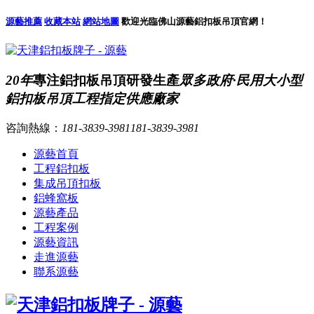
源藝推薦
收藏本站
網站地圖
歡迎光臨佛山源藝鋁扣板吊頂官網！
20年
專注鋁扣板吊頂研發生產
眾多政府·民用大小型
鋁扣板吊頂工程指定供應廠家
咨詢熱線：
181-3839-3981
181-3839-3981
源藝首頁
工程鋁扣板
集成吊頂扣板
鋁蜂窩板
源藝產品
工程案例
源藝資訊
走進源藝
聯系源藝