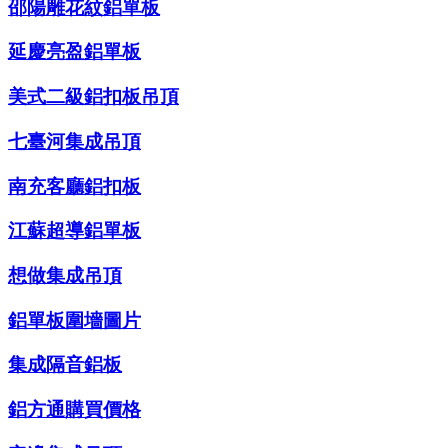
邵陽雕花紋鋁單板
延慶亮盈鋁單板
美式二級鋁扣板吊頂
七臺河集成吊頂
南充客廳鋁扣板
江蘇超導鋁單板
想做集成吊頂
鋁單板圍墻圖片
集成隔音鋁板
鋁方通購買價格