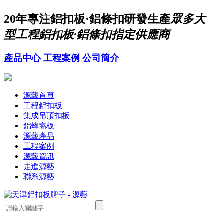
20年
專注鋁扣板·鋁條扣研發生產
眾多大
型工程鋁扣板·鋁條扣指定供應商
產品中心
工程案例
公司簡介
源藝首頁
工程鋁扣板
集成吊頂扣板
鋁蜂窩板
源藝產品
工程案例
源藝資訊
走進源藝
聯系源藝