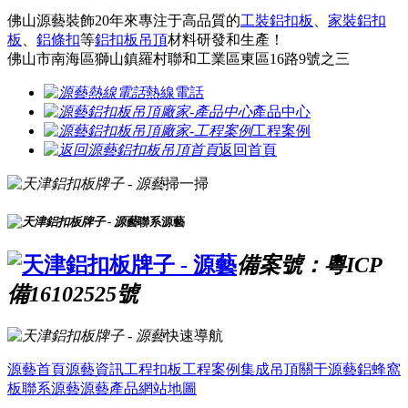
佛山源藝裝飾20年來專注于高品質的
工裝鋁扣板
、
家裝鋁扣
板
、
鋁條扣
等
鋁扣板吊頂
材料研發和生產！
佛山市南海區獅山鎮羅村聯和工業區東區16路9號之三
熱線電話
產品中心
工程案例
返回首頁
掃一掃
聯系源藝
備案號：粵ICP
備16102525號
快速導航
源藝首頁
源藝資訊
工程扣板
工程案例
集成吊頂
關于源藝
鋁蜂窩
板
聯系源藝
源藝產品
網站地圖