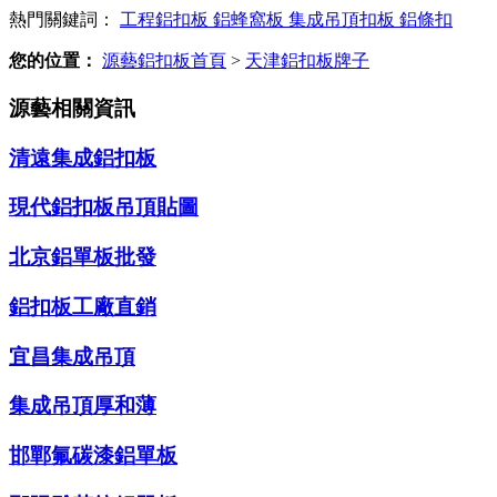
熱門關鍵詞：
工程鋁扣板
鋁蜂窩板
集成吊頂扣板
鋁條扣
您的位置：
源藝鋁扣板首頁
>
天津鋁扣板牌子
源藝相關資訊
清遠集成鋁扣板
現代鋁扣板吊頂貼圖
北京鋁單板批發
鋁扣板工廠直銷
宜昌集成吊頂
集成吊頂厚和薄
邯鄲氟碳漆鋁單板