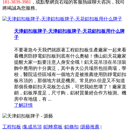
181-3839-3981
，或點擊網頁右端的客服熱線聊天咨詢，我司
將竭誠為您服務。
天津鋁扣板牌子-天津鋁扣板牌子-天花鋁扣板用什么牌
子
不要著急今天我們就跟著工程鋁扣板生產廠家一起來看
看機房防靜電鋁扣板到底有什么奧秘！佛山鋁天花廠家
提醒大家一點要注意人身安全哦！鋁天花吊頂在吊頂裝
飾中應用的十分廣泛，其中各大公共場所包括商場，學
校，醫院這些區域有一個地方是被推薦使用防靜電鋁扣
板吊頂的，那個地方就是機房。常見的0.但是又不知道
那個長條鋁扣天花板怎么拆，可把我給愁壞了！廠家直
銷，鋁板厚度足，尺寸夠，鋁材質量經合作方檢測。機
房中有地毯，有 ...
了解詳情
工程扣板
|
集成吊頂
|
鋁蜂窩板
|
鋁條扣
|
源藝推薦
|