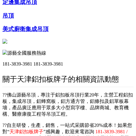
定邊集成吊頂
吊頂
美式廚衛集成吊頂
源藝全國服務熱線
181-3839-3981
181-3839-3981
關于天津鋁扣板牌子的相關資訊動態
??佛山源藝吊頂，專注于鋁扣板吊頂行業20年，主營工程鋁扣
板，集成吊頂，鋁蜂窩板，鋁方通方管，鋁條扣及鋁單板幕
墻，產品廣泛應用于眾多大小型寫字樓、品牌商城、教育機
構、醫療康復工程等吊頂工程。
??自主研發，生產，銷售，一站式采購節省20%成本！如果您
對“
天津鋁扣板牌子
”感興趣，歡迎來電咨詢
181-3839-3981 /