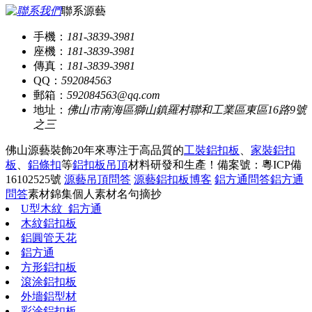
聯系源藝
手機：
181-3839-3981
座機：
181-3839-3981
傳真：
181-3839-3981
QQ：
592084563
郵箱：
592084563@qq.com
地址：
佛山市南海區獅山鎮羅村聯和工業區東區16路9號
之三
佛山源藝裝飾20年來專注于高品質的
工裝鋁扣板
、
家裝鋁扣
板
、
鋁條扣
等
鋁扣板吊頂
材料研發和生產！
備案號：粵ICP備
16102525號
源藝吊頂問答
源藝鋁扣板博客
鋁方通問答
鋁方通
問答
素材錦集
個人素材
名句摘抄
U型木紋_鋁方通
木紋鋁扣板
鋁圓管天花
鋁方通
方形鋁扣板
滾涂鋁扣板
外墻鋁型材
彩涂鋁扣板