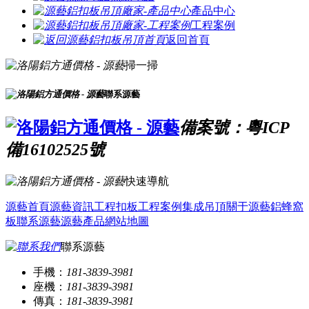
產品中心
工程案例
返回首頁
掃一掃
聯系源藝
備案號：粵ICP
備16102525號
快速導航
源藝首頁
源藝資訊
工程扣板
工程案例
集成吊頂
關于源藝
鋁蜂窩
板
聯系源藝
源藝產品
網站地圖
聯系源藝
手機：
181-3839-3981
座機：
181-3839-3981
傳真：
181-3839-3981