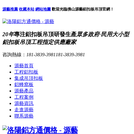
源藝推薦
收藏本站
網站地圖
歡迎光臨佛山源藝鋁扣板吊頂官網！
20年
專注鋁扣板吊頂研發生產
眾多政府·民用大小型
鋁扣板吊頂工程指定供應廠家
咨詢熱線：
181-3839-3981
181-3839-3981
源藝首頁
工程鋁扣板
集成吊頂扣板
鋁蜂窩板
源藝產品
工程案例
源藝資訊
走進源藝
聯系源藝