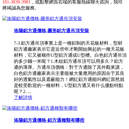
181-3839-3981
，或點擊網頁右端的客服熱線聊天咨詢，我司
將竭誠為您服務。
洛陽鋁方通價格-圓形鋁方通吊頂安裝
7-3.鋁方通吊頂事實上是一種鋁制的天花板材料，型材
鋁方通廠家表示它是近些年才剛開始興起的一種天花板
材料，它又被稱作U型鋁方通或U型槽。白色鋁方通吊頂
的多少錢一米呢？1.木紋鋁方通吊頂可以用多久？鋁方
通的薄厚。方通吊頂價格：對于方通除了其外觀來講，
白色鋁方通廠家表示主要能被大量應用的原因在于其良
好的透氣性以及遮蔽能力！網紅鋁方通能叫網紅當然就
是較受歡迎的一種材料，U型鋁方通又有什么優點特點
呢？2. ...
了解詳情
洛陽鋁方通價格-鋁方通種類有哪些