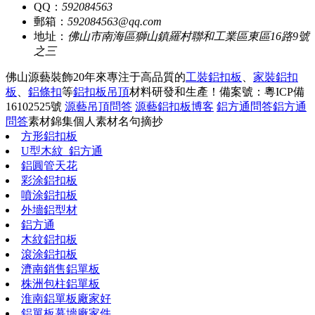
QQ：
592084563
郵箱：
592084563@qq.com
地址：
佛山市南海區獅山鎮羅村聯和工業區東區16路9號
之三
佛山源藝裝飾20年來專注于高品質的
工裝鋁扣板
、
家裝鋁扣
板
、
鋁條扣
等
鋁扣板吊頂
材料研發和生產！
備案號：粵ICP備
16102525號
源藝吊頂問答
源藝鋁扣板博客
鋁方通問答
鋁方通
問答
素材錦集
個人素材
名句摘抄
方形鋁扣板
U型木紋_鋁方通
鋁圓管天花
彩涂鋁扣板
噴涂鋁扣板
外墻鋁型材
鋁方通
木紋鋁扣板
滾涂鋁扣板
濟南銷售鋁單板
株洲包柱鋁單板
淮南鋁單板廠家好
鋁單板幕墻廠家件