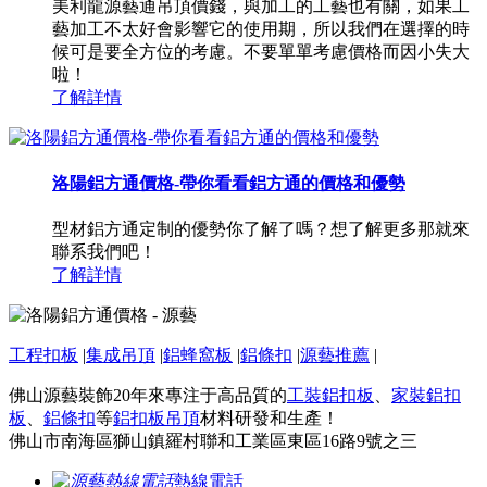
美利龍源藝通吊頂價錢，與加工的工藝也有關，如果工
藝加工不太好會影響它的使用期，所以我們在選擇的時
候可是要全方位的考慮。不要單單考慮價格而因小失大
啦！
了解詳情
洛陽鋁方通價格-帶你看看鋁方通的價格和優勢
型材鋁方通定制的優勢你了解了嗎？想了解更多那就來
聯系我們吧！
了解詳情
工程扣板
|
集成吊頂
|
鋁蜂窩板
|
鋁條扣
|
源藝推薦
|
佛山源藝裝飾20年來專注于高品質的
工裝鋁扣板
、
家裝鋁扣
板
、
鋁條扣
等
鋁扣板吊頂
材料研發和生產！
佛山市南海區獅山鎮羅村聯和工業區東區16路9號之三
熱線電話