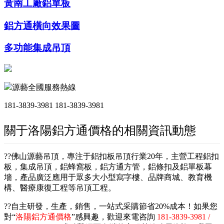
黃南工廠鋁單板
鋁方通橫向效果圖
多功能集成吊頂
源藝全國服務熱線
181-3839-3981
181-3839-3981
關于洛陽鋁方通價格的相關資訊動態
??佛山源藝吊頂，專注于鋁扣板吊頂行業20年，主營工程鋁扣
板，集成吊頂，鋁蜂窩板，鋁方通方管，鋁條扣及鋁單板幕
墻，產品廣泛應用于眾多大小型寫字樓、品牌商城、教育機
構、醫療康復工程等吊頂工程。
??自主研發，生產，銷售，一站式采購節省20%成本！如果您
對“
洛陽鋁方通價格
”感興趣，歡迎來電咨詢
181-3839-3981 /