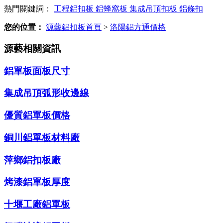
熱門關鍵詞：
工程鋁扣板
鋁蜂窩板
集成吊頂扣板
鋁條扣
您的位置：
源藝鋁扣板首頁
>
洛陽鋁方通價格
源藝相關資訊
鋁單板面板尺寸
集成吊頂弧形收邊線
優質鋁單板價格
銅川鋁單板材料廠
萍鄉鋁扣板廠
烤漆鋁單板厚度
十堰工廠鋁單板