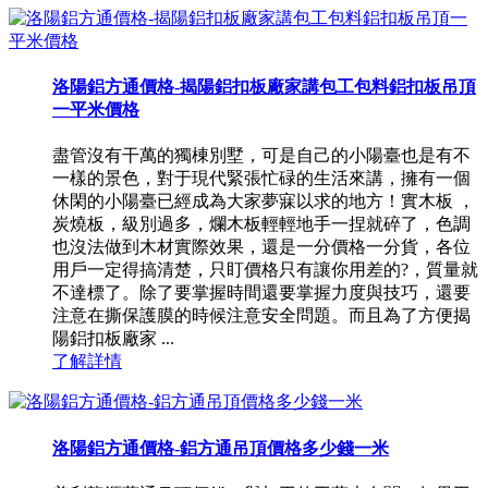
洛陽鋁方通價格-揭陽鋁扣板廠家講包工包料鋁扣板吊頂
一平米價格
盡管沒有干萬的獨棟別墅，可是自己的小陽臺也是有不
一樣的景色，對于現代緊張忙碌的生活來講，擁有一個
休閑的小陽臺已經成為大家夢寐以求的地方！實木板 ，
炭燒板，級別過多，爛木板輕輕地手一捏就碎了，色調
也沒法做到木材實際效果，還是一分價格一分貨，各位
用戶一定得搞清楚，只盯價格只有讓你用差的?，質量就
不達標了。除了要掌握時間還要掌握力度與技巧，還要
注意在撕保護膜的時候注意安全問題。而且為了方便揭
陽鋁扣板廠家 ...
了解詳情
洛陽鋁方通價格-鋁方通吊頂價格多少錢一米