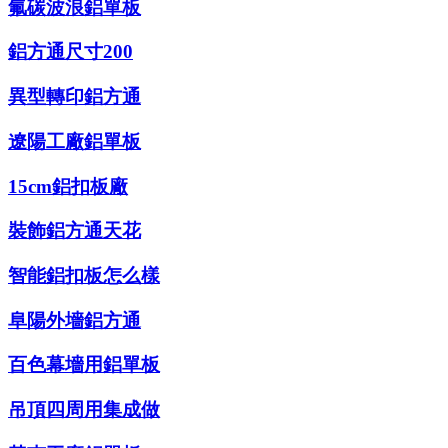
氟碳波浪鋁單板
鋁方通尺寸200
異型轉印鋁方通
遼陽工廠鋁單板
15cm鋁扣板廠
裝飾鋁方通天花
智能鋁扣板怎么樣
阜陽外墻鋁方通
百色幕墻用鋁單板
吊頂四周用集成做