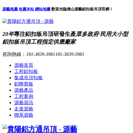
源藝推薦
收藏本站
網站地圖
歡迎光臨佛山源藝鋁扣板吊頂官網！
20年
專注鋁扣板吊頂研發生產
眾多政府·民用大小型
鋁扣板吊頂工程指定供應廠家
咨詢熱線：
181-3839-3981
181-3839-3981
源藝首頁
工程鋁扣板
集成吊頂扣板
鋁蜂窩板
源藝產品
工程案例
源藝資訊
走進源藝
聯系源藝