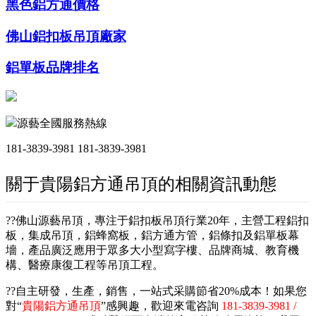
黑色鋁方通價格
佛山鋁扣板吊頂廠家
鋁單板品牌排名
源藝全國服務熱線
181-3839-3981
181-3839-3981
關于貴陽鋁方通吊頂的相關資訊動態
??佛山源藝吊頂，專注于鋁扣板吊頂行業20年，主營工程鋁扣
板，集成吊頂，鋁蜂窩板，鋁方通方管，鋁條扣及鋁單板幕
墻，產品廣泛應用于眾多大小型寫字樓、品牌商城、教育機
構、醫療康復工程等吊頂工程。
??自主研發，生產，銷售，一站式采購節省20%成本！如果您
對“
貴陽鋁方通吊頂
”感興趣，歡迎來電咨詢
181-3839-3981 /