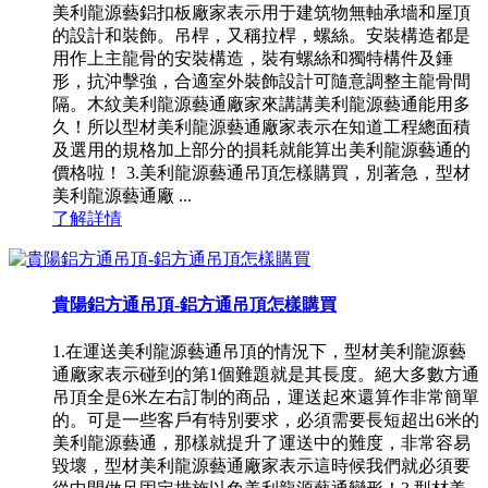
美利龍源藝鋁扣板廠家表示用于建筑物無軸承墻和屋頂
的設計和裝飾。吊桿，又稱拉桿，螺絲。安裝構造都是
用作上主龍骨的安裝構造，裝有螺絲和獨特構件及錘
形，抗沖擊強，合適室外裝飾設計可隨意調整主龍骨間
隔。木紋美利龍源藝通廠家來講講美利龍源藝通能用多
久！所以型材美利龍源藝通廠家表示在知道工程總面積
及選用的規格加上部分的損耗就能算出美利龍源藝通的
價格啦！ 3.美利龍源藝通吊頂怎樣購買，別著急，型材
美利龍源藝通廠 ...
了解詳情
貴陽鋁方通吊頂-鋁方通吊頂怎樣購買
1.在運送美利龍源藝通吊頂的情況下，型材美利龍源藝
通廠家表示碰到的第1個難題就是其長度。絕大多數方通
吊頂全是6米左右訂制的商品，運送起來還算作非常簡單
的。可是一些客戶有特別要求，必須需要長短超出6米的
美利龍源藝通，那樣就提升了運送中的難度，非常容易
毀壞，型材美利龍源藝通廠家表示這時候我們就必須要