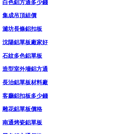
白色鋁方通多少錢
集成吊頂組價
濰坊長條鋁扣板
沈陽鋁單板廠家好
石紋多色鋁單板
造型室外墻鋁方通
長治鋁單板材料廠
客廳鋁扣板多少錢
雕花鋁單板價格
南通烤瓷鋁單板