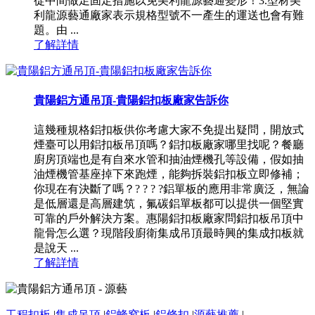
從中間做足固定措施以免美利龍源藝通變形！3.型材美
利龍源藝通廠家表示規格型號不一產生的運送也會有難
題。由 ...
了解詳情
貴陽鋁方通吊頂-貴陽鋁扣板廠家告訴你
這幾種規格鋁扣板供你考慮大家不免提出疑問，開放式
煙臺可以用鋁扣板吊頂嗎？鋁扣板廠家哪里找呢？餐廳
廚房頂端也是有自來水管和抽油煙機孔等設備，假如抽
油煙機管基座掉下來跑煙，能夠拆裝鋁扣板立即修補；
你現在有決斷了嗎？? ? ? ?鋁單板的應用非常廣泛，無論
是低層還是高層建筑，氟碳鋁單板都可以提供一個堅實
可靠的戶外解決方案。惠陽鋁扣板廠家問鋁扣板吊頂中
龍骨怎么選？現階段廚衛集成吊頂最時興的集成扣板就
是說天 ...
了解詳情
工程扣板
|
集成吊頂
|
鋁蜂窩板
|
鋁條扣
|
源藝推薦
|