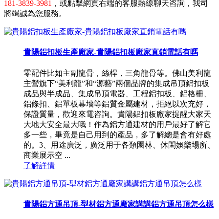
181-3839-3981
，或點擊網頁右端的客服熱線聊天咨詢，我司
將竭誠為您服務。
貴陽鋁扣板生產廠家-貴陽鋁扣板廠家直銷電話有嗎
零配件比如主副龍骨，絲桿，三角龍骨等。佛山美利龍
主營旗下“美利龍”和“源藝”兩個品牌的集成吊頂鋁扣板
成品與半成品、集成吊頂電器、工程鋁扣板、鋁格柵、
鋁條扣、鋁單板幕墻等鋁質金屬建材，拒絕以次充好，
保證質量，歡迎來電咨詢。貴陽鋁扣板廠家提醒大家天
大地大安全最大哦！作為鋁方通建材的用戶最好了解它
多一些，畢竟是自己用到的產品，多了解總是會有好處
的。3、用途廣泛，廣泛用于各類園林、休閑娛樂場所、
商業展示空 ...
了解詳情
貴陽鋁方通吊頂-型材鋁方通廠家講講鋁方通吊頂怎么樣