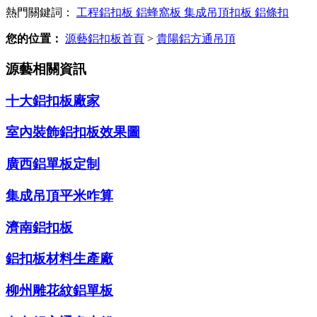
熱門關鍵詞：
工程鋁扣板
鋁蜂窩板
集成吊頂扣板
鋁條扣
您的位置：
源藝鋁扣板首頁
>
貴陽鋁方通吊頂
源藝相關資訊
十大鋁扣板廠家
室內裝飾鋁扣板效果圖
廣西鋁單板定制
集成吊頂平米咋算
濟南鋁扣板
鋁扣板材料生產廠
柳州雕花紋鋁單板