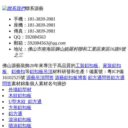
聯系源藝
手機：
181-3839-3981
座機：
181-3839-3981
傳真：
181-3839-3981
QQ：
592084563
郵箱：
592084563@qq.com
地址：
佛山市南海區獅山鎮羅村聯和工業區東區16路9號
之三
佛山源藝裝飾20年來專注于高品質的
工裝鋁扣板
、
家裝鋁扣
板
、
鋁條扣
等
鋁扣板吊頂
材料研發和生產！
備案號：粵ICP備
16102525號
源藝吊頂問答
源藝鋁扣板博客
鋁方通問答
鋁方通
問答
素材錦集
個人素材
名句摘抄
外墻鋁型材
木紋鋁扣板
U型木紋_鋁方通
方形鋁扣板
鋁方通
滾涂鋁扣板
噴涂鋁扣板