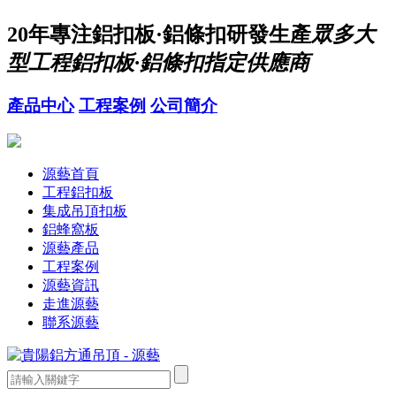
20年
專注鋁扣板·鋁條扣研發生產
眾多大
型工程鋁扣板·鋁條扣指定供應商
產品中心
工程案例
公司簡介
源藝首頁
工程鋁扣板
集成吊頂扣板
鋁蜂窩板
源藝產品
工程案例
源藝資訊
走進源藝
聯系源藝