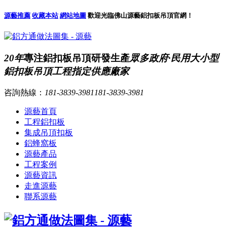
源藝推薦
收藏本站
網站地圖
歡迎光臨佛山源藝鋁扣板吊頂官網！
20年
專注鋁扣板吊頂研發生產
眾多政府·民用大小型
鋁扣板吊頂工程指定供應廠家
咨詢熱線：
181-3839-3981
181-3839-3981
源藝首頁
工程鋁扣板
集成吊頂扣板
鋁蜂窩板
源藝產品
工程案例
源藝資訊
走進源藝
聯系源藝