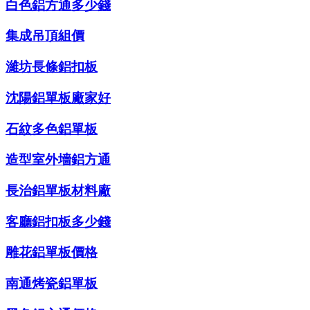
白色鋁方通多少錢
集成吊頂組價
濰坊長條鋁扣板
沈陽鋁單板廠家好
石紋多色鋁單板
造型室外墻鋁方通
長治鋁單板材料廠
客廳鋁扣板多少錢
雕花鋁單板價格
南通烤瓷鋁單板