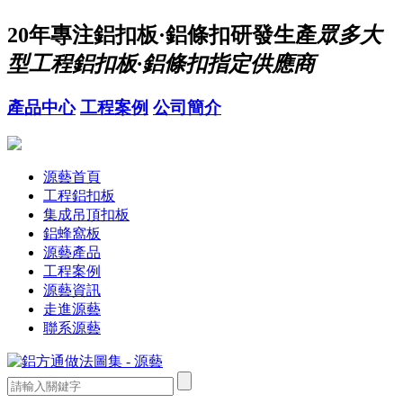
20年
專注鋁扣板·鋁條扣研發生產
眾多大
型工程鋁扣板·鋁條扣指定供應商
產品中心
工程案例
公司簡介
源藝首頁
工程鋁扣板
集成吊頂扣板
鋁蜂窩板
源藝產品
工程案例
源藝資訊
走進源藝
聯系源藝