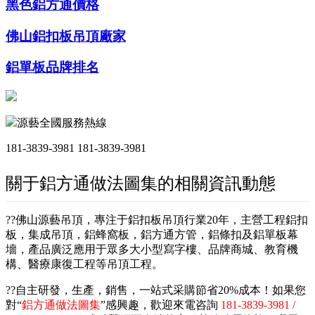
黑色鋁方通價格
佛山鋁扣板吊頂廠家
鋁單板品牌排名
源藝全國服務熱線
181-3839-3981
181-3839-3981
關于鋁方通做法圖集的相關資訊動態
??佛山源藝吊頂，專注于鋁扣板吊頂行業20年，主營工程鋁扣
板，集成吊頂，鋁蜂窩板，鋁方通方管，鋁條扣及鋁單板幕
墻，產品廣泛應用于眾多大小型寫字樓、品牌商城、教育機
構、醫療康復工程等吊頂工程。
??自主研發，生產，銷售，一站式采購節省20%成本！如果您
對“
鋁方通做法圖集
”感興趣，歡迎來電咨詢
181-3839-3981 /