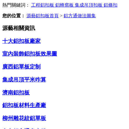
熱門關鍵詞：
工程鋁扣板
鋁蜂窩板
集成吊頂扣板
鋁條扣
您的位置：
源藝鋁扣板首頁
>
鋁方通做法圖集
源藝相關資訊
十大鋁扣板廠家
室內裝飾鋁扣板效果圖
廣西鋁單板定制
集成吊頂平米咋算
濟南鋁扣板
鋁扣板材料生產廠
柳州雕花紋鋁單板