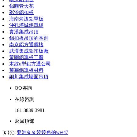
鋁圓管天花
彩涂鋁扣板
海南烤漆鋁單板
沖孔塔城鋁單板
貴溪集成吊頂
鋁扣板吊頂的區別
南京鋁方通價格
武漢集成鋁扣板廠
黃岡鋁單板工廠
木紋u型鋁方通公司
萊蕪鋁單板材料
銅川集成墻面吊頂
QQ咨詢
在線咨詢
181-3839-3981
返回頂部
'); })();
亚洲夂夂婷婷色拍ww47