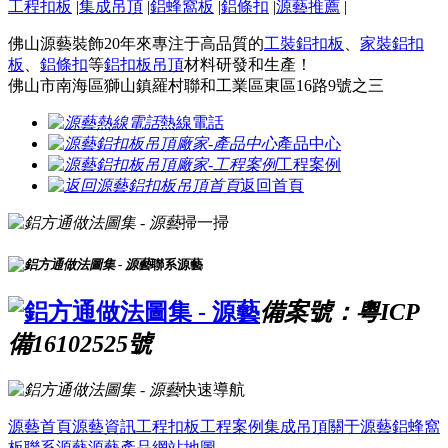
工程扣板
|
集成吊頂
|
鋁蜂窩板
|
鋁條扣
|
源藝推薦
|
佛山源藝裝飾20年來專注于高品質的
工裝鋁扣板
、
家裝鋁扣
板
、
鋁條扣
等
鋁扣板吊頂
材料研發和生產！
佛山市南海區獅山鎮羅村聯和工業區東區16路9號之三
熱線電話
產品中心
工程案例
返回首頁
掃一掃
聯系源藝
備案號：粵ICP
備16102525號
快速導航
源藝首頁
源藝資訊
工程扣板
工程案例
集成吊頂
關于源藝
鋁蜂窩
板
聯系源藝
源藝產品
網站地圖