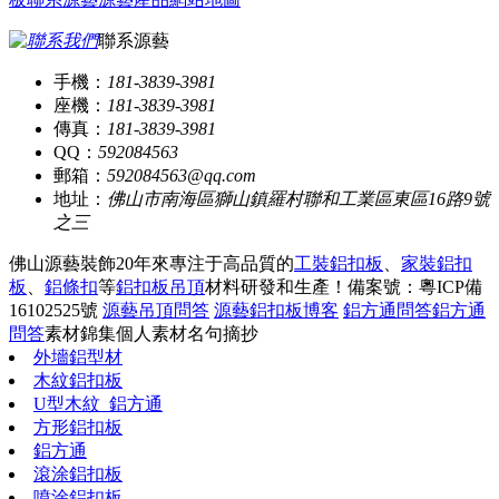
聯系源藝
手機：
181-3839-3981
座機：
181-3839-3981
傳真：
181-3839-3981
QQ：
592084563
郵箱：
592084563@qq.com
地址：
佛山市南海區獅山鎮羅村聯和工業區東區16路9號
之三
佛山源藝裝飾20年來專注于高品質的
工裝鋁扣板
、
家裝鋁扣
板
、
鋁條扣
等
鋁扣板吊頂
材料研發和生產！
備案號：粵ICP備
16102525號
源藝吊頂問答
源藝鋁扣板博客
鋁方通問答
鋁方通
問答
素材錦集
個人素材
名句摘抄
外墻鋁型材
木紋鋁扣板
U型木紋_鋁方通
方形鋁扣板
鋁方通
滾涂鋁扣板
噴涂鋁扣板