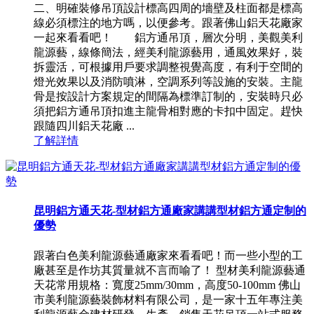
二、明確裝修吊頂設計標高四周的墻壁及柱面都是標高
線必須標注的地方嗎，以便參考。跟著佛山鋁天花廠家
一起來看看吧！ 鋁方通吊頂，層次分明，美觀美利
龍源藝，線條簡法，經美利龍源藝用，通風效果好，裝
拆靈活，可根據用戶要求調整視覺高度，有利于空間的
燈光效果以及消防噴淋，空調系列等設施的安裝。主龍
骨是按設計方案規定的間隔為標準訂制的，安裝時只必
須把鋁方通吊頂扣進主龍骨相對應的卡扣中固定。趕快
跟隨四川鋁天花廠 ...
了解詳情
昆明鋁方通天花-型材鋁方通廠家講講型材鋁方通定制的
優勢
跟著白色美利龍源藝通廠家來看看吧！而一些小型的工
廠甚至是作坊其質量就不言而喻了！ 型材美利龍源藝通
天花常用規格：寬度25mm/30mm，高度50-100mm 佛山
市美利龍源藝裝飾材料有限公司，是一家十五年專注美