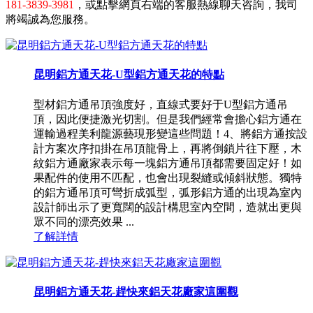
181-3839-3981
，或點擊網頁右端的客服熱線聊天咨詢，我司
將竭誠為您服務。
昆明鋁方通天花-U型鋁方通天花的特點
型材鋁方通吊頂強度好，直線式要好于U型鋁方通吊
頂，因此便捷激光切割。但是我們經常會擔心鋁方通在
運輸過程美利龍源藝現形變這些問題！4、將鋁方通按設
計方案次序扣掛在吊頂龍骨上，再將倒鎖片往下壓，木
紋鋁方通廠家表示每一塊鋁方通吊頂都需要固定好！如
果配件的使用不匹配，也會出現裂縫或傾斜狀態。獨特
的鋁方通吊頂可彎折成弧型，弧形鋁方通的出現為室內
設計師出示了更寬闊的設計構思室內空間，造就出更與
眾不同的漂亮效果 ...
了解詳情
昆明鋁方通天花-趕快來鋁天花廠家這圍觀